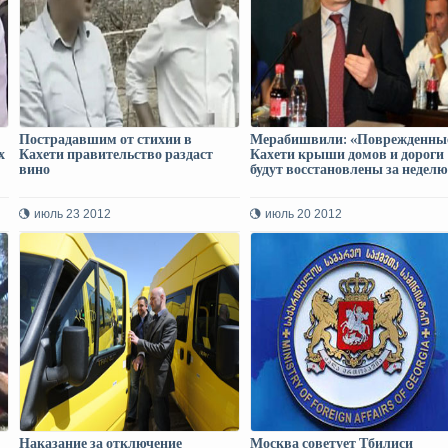
Пострадавшим от стихии в
Мерабишвили: «Поврежденны
х
Кахети правительство раздаст
Кахети крыши домов и дороги
вино
будут восстановлены за недел
июль 23 2012
июль 20 2012
Наказание за отключение
Москва советует Тбилиси