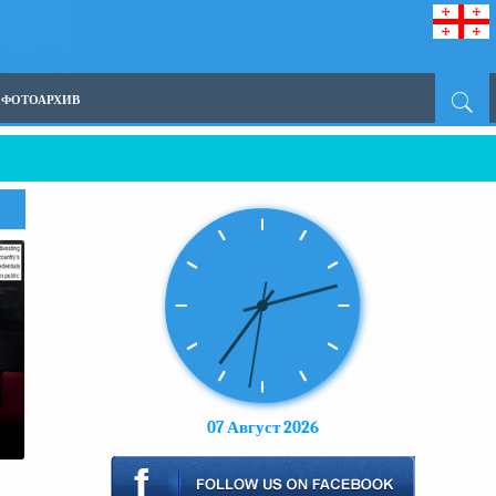
ФОТОАРХИВ
й – Если подобное отключение было неизбежным, почему не предупредили на
07 Август 2026