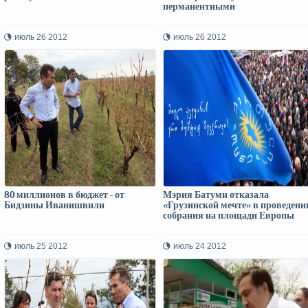
перманентными
июль 26 2012
июль 26 2012
80 миллионов в бюджет - от
Мэрия Батуми отказала
Бидзины Иванишвили
«Грузинской мечте» в проведени
собрания на площади Европы
июль 25 2012
июль 24 2012