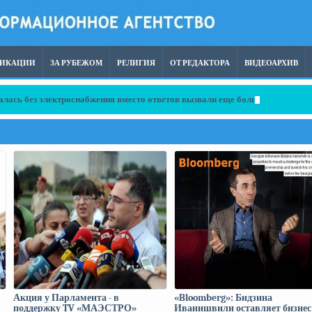
ЛИКАЦИИ
ЗА РУБЕЖОМ
РЕЛИГИЯ
ОТ РЕДАКТОРА
ВИДЕОАРХИВ
сталась без электроснабжения вместо ответов вызвали еще больше сомнени
Акция у Парламента - в
«Bloomberg»: Бидзина
поддержку TV «МАЭСТРО»
Иванишвили оставляет бизнес