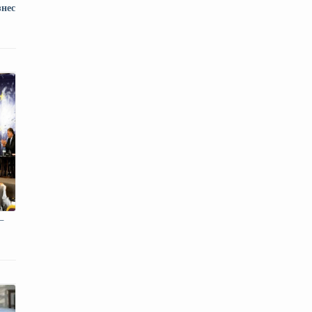
знес
–