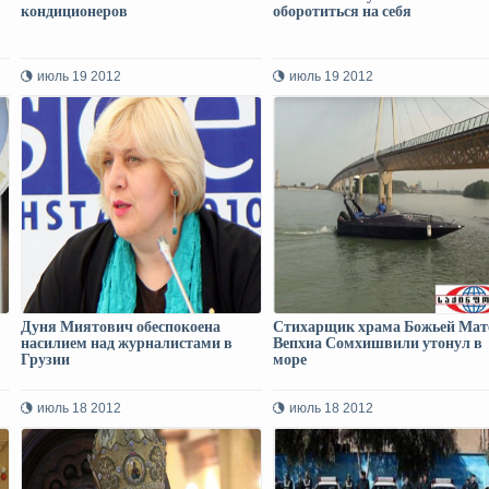
кондиционеров
оборотиться на себя
июль 19 2012
июль 19 2012
Дуня Миятович обеспокоена
Стихарщик храма Божьей Мат
насилием над журналистами в
Вепхиа Сомхишвили утонул в
Грузии
море
июль 18 2012
июль 18 2012