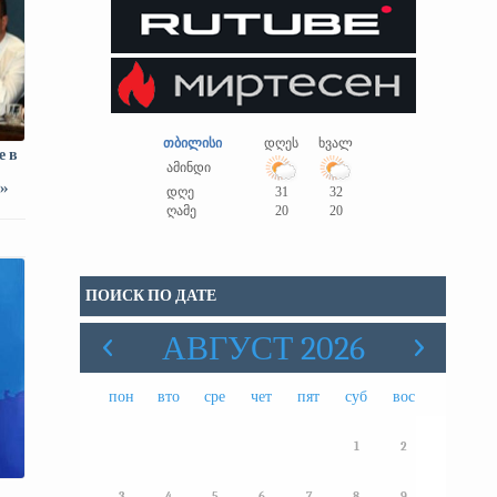
თბილისი
დღეს
ხვალ
е в
ამინდი
ю»
დღე
31
32
ღამე
20
20
ПОИСК ПО ДАТЕ
АВГУСТ 2026
пон
вто
сре
чет
пят
суб
вос
1
2
3
4
5
6
7
8
9