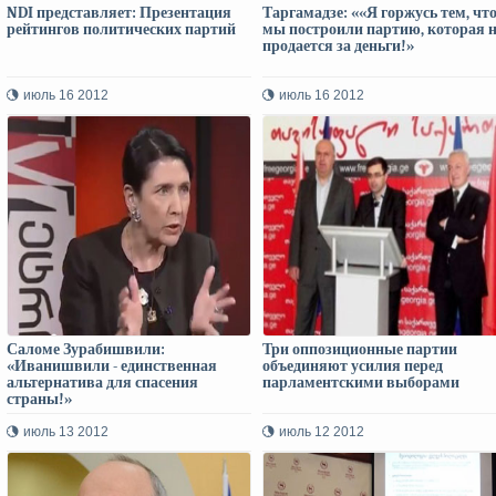
NDI представляет: Презентация
Таргамадзе: ««Я горжусь тем, чт
рейтингов политических партий
мы построили партию, которая н
продается за деньги!»
июль 16 2012
июль 16 2012
Саломе Зурабишвили:
Три оппозиционные партии
«Иванишвили - единственная
объединяют усилия перед
альтернатива для спасения
парламентскими выборами
страны!»
июль 13 2012
июль 12 2012