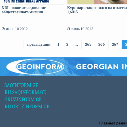
NDI: новое исследование
Курс лари закрепился на отметк
общественного мнения
1,6315
июль 10 2012
июль 10 2012
предыдущий
1
2
...
265
266
267
SAQINFORM.GE
RU.SAQINFORM.GE
GRUZINFORM.GE
RU.GRUZINFORM.GE
Главный редак