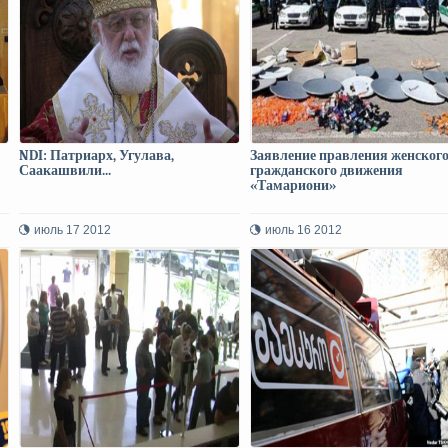
NDI: Патриарх, Угулава,
Заявление правления женског
Саакашвили...
гражданского движения
«Тамариони»
июль 17 2012
июль 16 2012