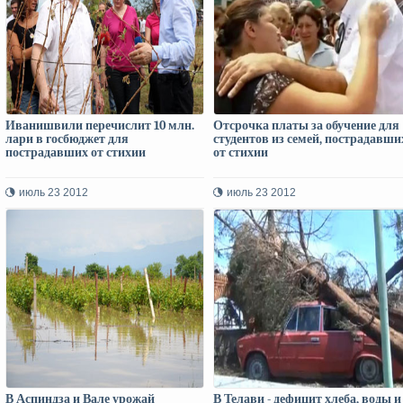
Иванишвили перечислит 10 млн.
Отсрочка платы за обучение для
лари в госбюджет для
студентов из семей, пострадавши
пострадавших от стихии
от стихии
июль 23 2012
июль 23 2012
В Аспиндза и Вале урожай
В Телави - дефицит хлеба, воды и