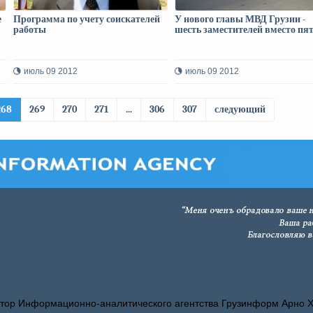
е
Программа по учету соискателей
У нового главы МВД Грузии -
работы
шесть заместителей вместо пя
июль 09 2012
июль 09 2012
268
269
270
271
...
306
307
следующий
тор Информационно-аналитического агентства Грузинформ Арно 