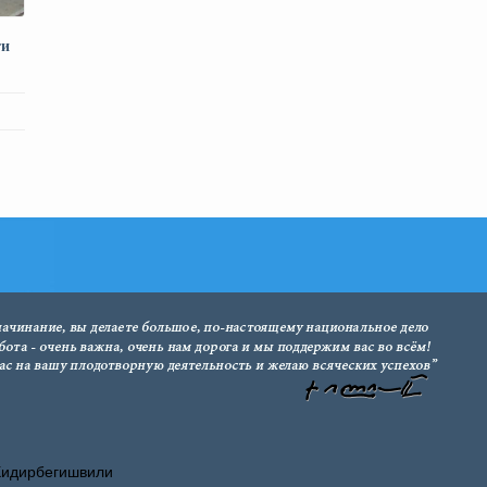
ти
Хидирбегишвили