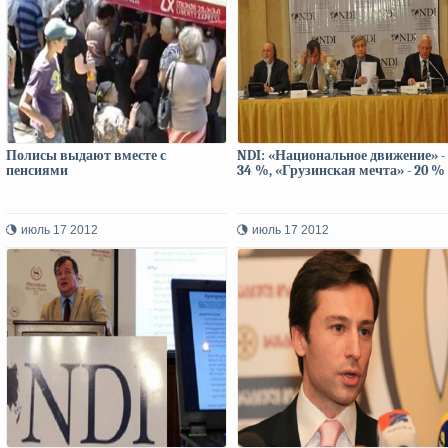
Полисы выдают вместе с
NDI: «Национальное движение» -
пенсиями
34 %, «Грузинская мечта» - 20 %
июль 17 2012
июль 17 2012