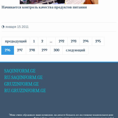
Начинается контроль качества продуктов питания
января 15 2011
предыдущий
1
2
...
292
293
294
295
296
297
298
299
300
следующий
SAQINFORM.GE
RU.SAQINFORM.GE
GRUZINFORM.GE
RU.GRUZINFORM.GE