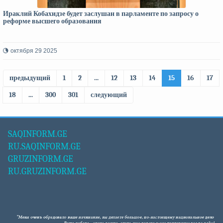
Ираклий Кобахидзе будет заслушан в парламенте по запросу о
реформе высшего образования
октября 29 2025
предыдущий
1
2
...
12
13
14
15
16
17
18
...
300
301
следующий
SAQINFORM.GE
RU.SAQINFORM.GE
GRUZINFORM.GE
RU.GRUZINFORM.GE