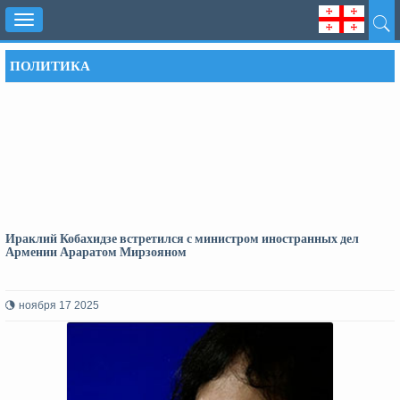
Toggle
navigation
ПОЛИТИКА
Ираклий Кобахидзе встретился с министром иностранных дел
Армении Араратом Мирзояном
ноября 17 2025