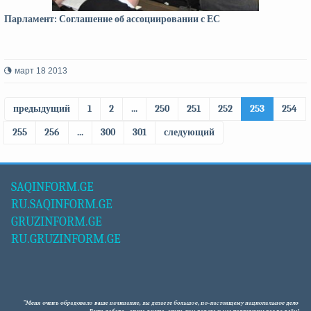
Парламент: Соглашение об ассоциировании с ЕС
март 18 2013
предыдущий
1
2
...
250
251
252
253
254
255
256
...
300
301
следующий
SAQINFORM.GE
RU.SAQINFORM.GE
GRUZINFORM.GE
RU.GRUZINFORM.GE