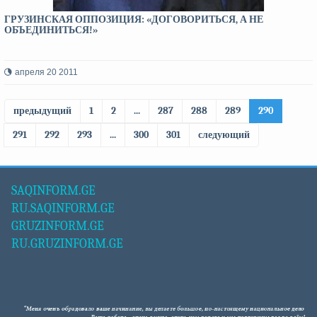
ГРУЗИНСКАЯ ОППОЗИЦИЯ: «ДОГОВОРИТЬСЯ, А НЕ
ОБЪЕДИНИТЬСЯ!»
апреля 20 2011
предыдущий
1
2
...
287
288
289
290
291
292
293
...
300
301
следующий
SAQINFORM.GE
RU.SAQINFORM.GE
GRUZINFORM.GE
RU.GRUZINFORM.GE