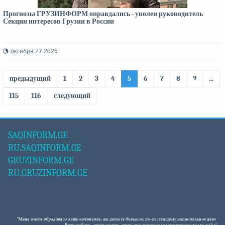
Прогнозы ГРУЗИНФОРМ оправдались - уволен руководитель
Секции интересов Грузии в России
октября 27 2025
предыдущий
1
2
3
4
5
6
7
8
9
...
115
116
следующий
SAQINFORM.GE
RU.SAQINFORM.GE
GRUZINFORM.GE
RU.GRUZINFORM.GE