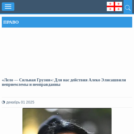
Toggle
navigation
ПРАВО
«Лело — Сильная Грузия»: Для нас действия Алеко Элисашвили
неприемлемы и неоправданны
декабрь 01 2025