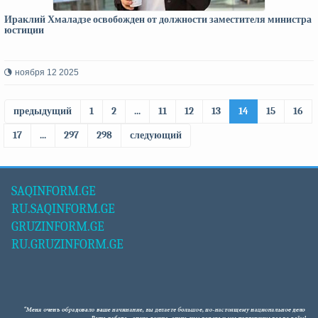
Ираклий Хмаладзе освобожден от должности заместителя министра
юстиции
ноября 12 2025
предыдущий
1
2
...
11
12
13
14
15
16
17
...
297
298
следующий
SAQINFORM.GE
RU.SAQINFORM.GE
GRUZINFORM.GE
RU.GRUZINFORM.GE