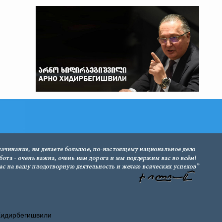
Хидирбегишвили