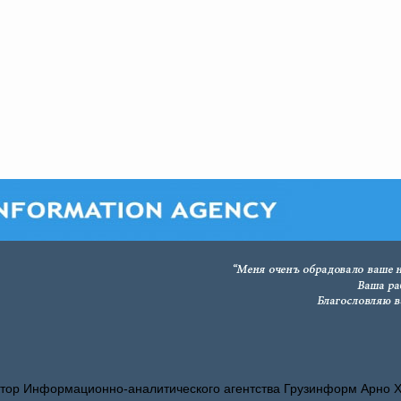
тор Информационно-аналитического агентства Грузинформ Арно 