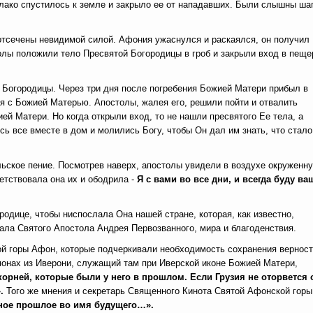
лако спустилось к земле и закрыло ее от нападавших. Были слышны шаг
отсечены невидимой силой. Афония ужаснулся и раскаялся, он получил
олы положили тело Пресвятой Богородицы в гроб и закрыли вход в пеще
Богородицы. Через три дня после погребения Божией Матери прибыл в
я с Божией Матерью. Апостолы, жалея его, решили пойти и отвалить
й Матери. Но когда открыли вход, то не нашли пресвятого Ее тела, а
 все вместе в дом и молились Богу, чтобы Он дал им знать, что стало
льское пение. Посмотрев наверх, апостолы увидели в воздухе окруженн
етствовала она их и ободрила -
Я с вами во все дни, и всегда буду в
одице, чтобы ниспослала Она нашей стране, которая, как известно,
ала Святого Апостола Андрея Первозванного, мира и благоденствия.
ой горы Афон, которые подчеркивали необходимость сохранения вернос
онах из Иверони, служащий там при Иверской иконе Божией Матери,
корней, которые были у него в прошлом. Если Грузия не оторвется 
.
Того же мнения и секретарь Священного Кинота Святой Афонской горы
вное прошлое во имя будущего…».