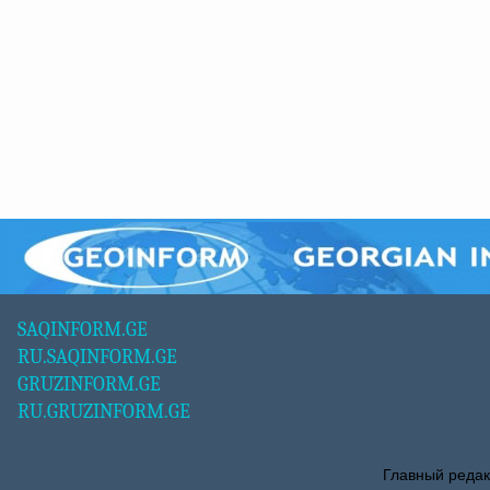
SAQINFORM.GE
RU.SAQINFORM.GE
GRUZINFORM.GE
RU.GRUZINFORM.GE
Главный редак