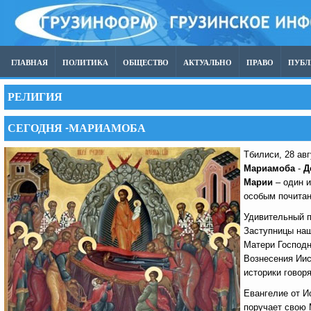
ГЛАВНАЯ
ПОЛИТИКА
ОБЩЕСТВО
АКТУАЛЬНО
ПРАВО
ПУБ
РЕЛИГИЯ
СЕГОДНЯ -МАРИАМОБА
Тбилиси, 28 ав
Мариамоба
-
Д
Марии
– один и
особым почита
Удивительный п
Заступницы наш
Матери Господн
Вознесения Иис
историки говоря
Евангелие от И
поручает свою 