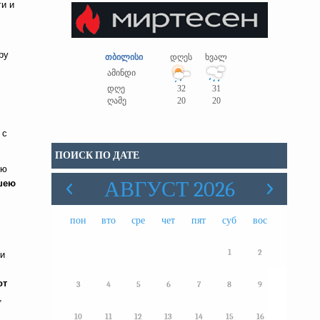
и и
ру
თბილისი
დღეს
ხვალ
ამინდი
დღე
32
31
ღამე
20
20
 с
ПОИСК ПО ДАТЕ
ую
АВГУСТ 2026
ашею
пон
вто
сре
чет
пят
суб
вос
1
2
ти
от
3
4
5
6
7
8
9
,
10
11
12
13
14
15
16