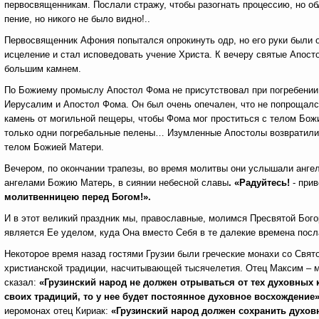
первосвященникам. Послали стражу, чтобы разогнать процессию, но об
пение, но никого не было видно!..
Первосвященник Афония попытался опрокинуть одр, но его руки были 
исцеление и стал исповедовать учение Христа. К вечеру святые Апост
большим камнем.
По Божиему промыслу Апостол Фома не присутствовал при погребении 
Иерусалим и Апостол Фома. Он был очень опечален, что не попрощалс
камень от могильной пещеры, чтобы Фома мог проститься с телом Божие
только одни погребальные пелены… Изумленные Апостолы возвратились
телом Божией Матери.
Вечером, по окончании трапезы, во время молитвы они услышали анге
ангелами Божию Матерь, в сиянии небесной славы
. «Радуйтесь!
- прив
молитвенницею перед Богом!».
И в этот великий праздник мы, православные, молимся Пресвятой Богор
является Ее уделом, куда Она вместо Себя в те далекие времена посл
Некоторое время назад гостями Грузии были греческие монахи со Свят
христианской традиции, насчитывающей тысячелетия. Отец Максим – м
сказал:
«Грузинский народ не должен отрываться от тех духовных 
своих традиций, то у нее будет постоянное духовное восхождение»
иеромонах отец Кириак:
«Грузинский народ должен сохранить духо