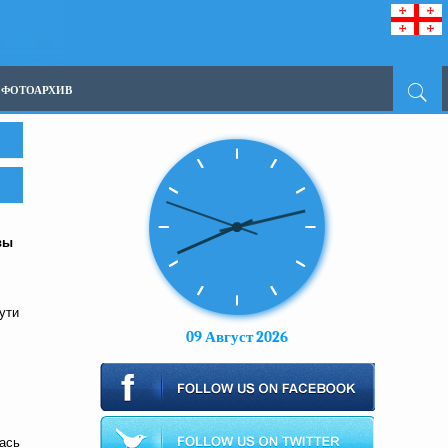
ФОТОАРХИВ
вы
ути
09 Август 2026
ась