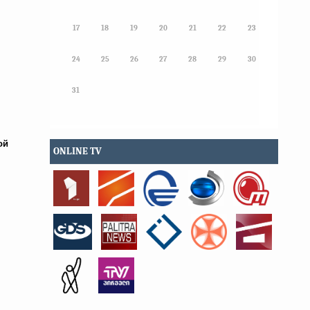
17
18
19
20
21
22
23
24
25
26
27
28
29
30
31
ой
ONLINE TV