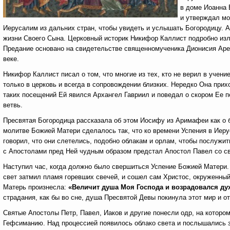
в доме Иоанна 
и утверждал мо
Иерусалим из дальних стран, чтобы увидеть и услышать Богородицу. А
жизни Своего Сына. Церковный историк Никифор Каллист подробно изл
Предание основано на свидетельстве священномученика Дионисия Ареоп
веке.
Никифор Каллист писал о том, что многие из тех, кто не верил в уче
только в церковь и всегда в сопровождении близких. Нередко Она прих
таких посещений Ей явился Архангел Гавриил и поведал о скором Ее п
ветвь.
Пресвятая Богородица рассказала об этом Иосифу из Аримафеи как о б
молитве Божией Матери сделалось так, что ко времени Успения в Иеру
говорил, что они слетелись, подобно облакам и орлам, чтобы послужи
с Апостолами пред Ней чудным образом предстал Апостол Павел со с
Наступил час, когда должно было свершиться Успение Божией Матери.
свет затмил пламя горевших свечей, и сошел сам Христос, окруженны
Матерь произнесла:
«Величит душа Моя Господа и возрадовался дух
страдания, как бы во сне, душа Пресвятой Девы покинула этот мир и о
Святые Апостолы Петр, Павел, Иаков и другие понесли одр, на которо
Гефсиманию. Над процессией появилось облако света и послышались 