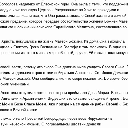
Богослова недалеко от Елеонской горы. Она была с теми, кто поддержи
лодую христианскую Церковь. Уверовавшие во Христа приходили в
постолы записали все, что Она рассказывала о Своей жизни и о земной
ожил предание, которое передает обстоятельства Успения Божией Мате
агита и сочинении епископа Сардийского Мелитона, составленного во 
ние Христа, покушались на жизнь Матери Божией. Из дома Она выходила
одила к Святому Гробу Господню на Голгофу и там молилась. В одно из
ереселении из этого мира в мир небесный, вручив Ей в залог пальмовую
лагой вести, потому что скоро Она должна была увидеть Своего Сына. 
салим из дальних стран стали собираться Апостолы. Св. Иоанн Дамаск
ть Матери Божией. Она сообщила им, что скоро покинет их. Во время бе
воими учениками.
 Апостолы окружили ложе, на котором пребывала Дева Мария. Внезапн
й Ангелами и Архангелами. Видевших это охватил священный трепет. Б
 Мой о Бозе Спасе Моем, яко призре на смирение рабы Своея!».
Бе
тошла к Вечной жизни.
м лежало тело Пресвятой Богородицы, через весь Иерусалим - в
звуки небесной музыки. О погребальном шествии донесли