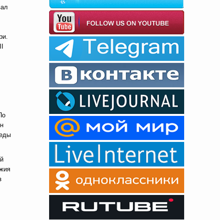
вал
ри.
II
По
ин
седы
ый
ожия
з