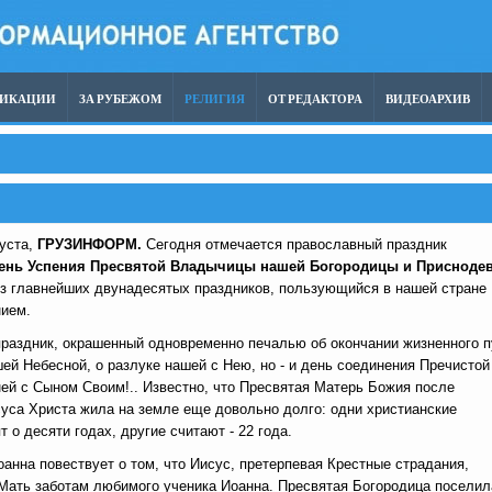
ЛИКАЦИИ
ЗА РУБЕЖОМ
РЕЛИГИЯ
ОТ РЕДАКТОРА
ВИДЕОАРХИВ
густа,
ГРУЗИНФОРМ.
Сегодня отмечается православный праздник
ень Успения Пресвятой Владычицы нашей Богородицы и Присноде
з главнейших двунадесятых праздников, пользующийся в нашей стране
нием.
раздник, окрашенный одновременно печалью об окончании жизненного п
ей Небесной, о разлуке нашей с Нею, но - и день соединения Пречистой
ей с Сыном Своим!.. Известно, что Пресвятая Матерь Божия после
уса Христа жила на земле еще довольно долго: одни христианские
т о десяти годах, другие считают - 22 года.
оанна повествует о том, что Иисус, претерпевая Крестные страдания,
Мать заботам любимого ученика Иоанна. Пресвятая Богородица поселил