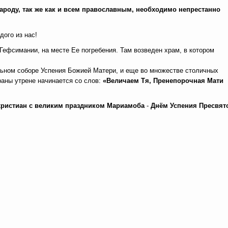
ароду, так же как и всем православным, необходимо непрестанно
дого из нас!
ефсимании, на месте Ее погребения. Там возведен храм, в котором
альном соборе Успения Божией Матери, и еще во множестве столичных
раны утрене начинается со слов:
«Величаем Тя, Пренепорочная Мати
христиан с великим праздником Мариамоба
-
Днём Успения Пресвят