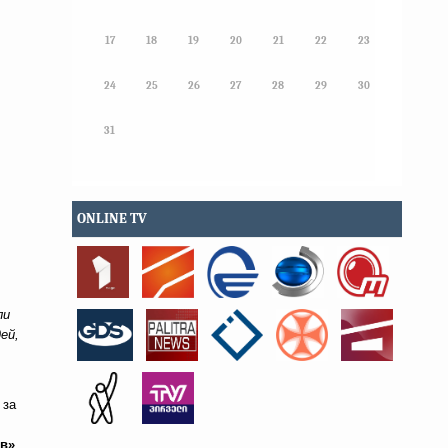
17
18
19
20
21
22
23
24
25
26
27
28
29
30
31
ONLINE TV
ли
ей,
 за
ов»