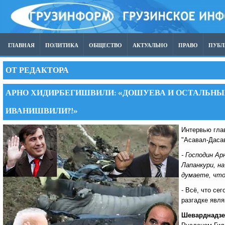
ГЛАВНАЯ
ПОЛИТИКА
ОБЩЕСТВО
АКТУАЛЬНО
ПРАВО
ПУБ
ОТ РЕДАКТОРА
АРНО ХИДИРБЕГИШВИЛИ: «ДОШУЕВА И ОСТАЛЬНЫХ
ИВАНИШВИЛИ?!»
Интервью гл
"Асавал-Даса
- Господин Ар
Лапанкури, н
думаете, что
- Всё, что се
разгадке явл
Шеварднадзе