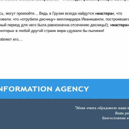
юсь, могут произойти… Ведь в Грузии всегда найдутся
«мастера»
, что
ховели; что «отрубили десницу» миллиардера Иванишвили, построившег
рный период для него была равнозначна отсечению десницы!);
«мастера»
 которых в любой другой стране мира сдували бы пылинки!
орбляют его…