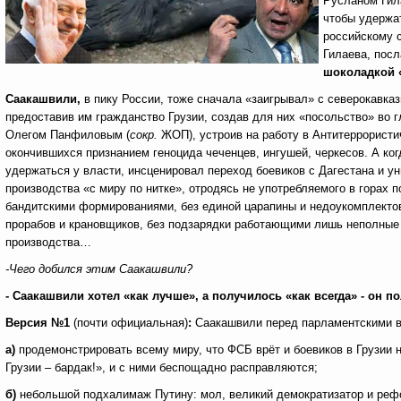
Русланом Гила
чтобы удержат
российскому 
Гилаева, посл
шоколадкой 
Саакашвили,
в пику России, тоже сначала «заигрывал» с северокавка
предоставив им гражданство Грузии, создав для них «посольство» во
Олегом Панфиловым (
сокр.
ЖОП), устроив на работу в Антитеррористи
окончившихся признанием геноцида чеченцев, ингушей, черкесов. А ког
удержаться у власти, инсценировал переход боевиков с Дагестана и ун
производства «с миру по нитке», отродясь не употребляемого в горах
бандитскими формированиями, без единой царапины и недоукомплектова
прорабов и крановщиков, без подзарядки работающими лишь неполные 
производства…
-Чего добился этим Саакашвили?
- Саакашвили хотел «как лучше», а получилось «как всегда» - он п
Версия №1
(почти официальная)
:
Саакашвили перед парламентскими в
а)
продемонстрировать всему миру, что ФСБ врёт и боевиков в Грузии нет
Грузии – бардак!», и с ними беспощадно расправляются;
б)
небольшой подхалимаж Путину: мол, великий демократизатор и реф