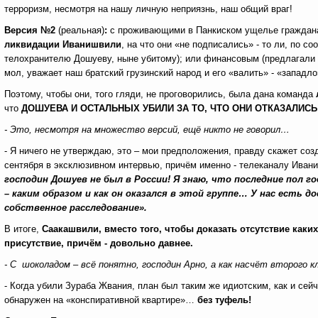
терроризм, несмотря на нашу личную неприязнь, наш общий враг!
Версия №2
(реальная)
:
с проживающими в Панкиском ущелье граждана
ликвидации Иванишвили
, на что они «не подписались» - то ли, по 
телохранителю Дошуеву, ныне убитому); или финансовым (предлагали н
мол, уважает наш братский грузинский народ и его «валить» - «западло
Поэтому, чтобы они, того гляди, не проговорились, была дана команда
что
ДОШУЕВА И ОСТАЛЬНЫХ УБИЛИ ЗА ТО, ЧТО ОНИ ОТКАЗАЛИСЬ
- Это, несмотря на множество версий, ещё никто не говорил…
- Я ничего не утверждаю, это – мои предположения, правду скажет со
сентября в эксклюзивном интервью, причём именно - телеканалу Ивани
господин Дошуев не был в России! Я знаю, что последние пол г
– каким образом и как он оказался в этой группе… У нас есть
собственное расследование».
В итоге,
Саакашвили, вместо того, чтобы доказать отсутствие каких
присутствие, причём - довольно давнее.
- С шоколадом – всё понятно, господин Арно, а как насчёт второго 
- Когда убили Зураба Жвания, план был таким же идиотским, как и сейч
обнаружен на «конспиративной квартире»…
без туфель!