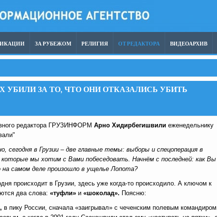
ЛИКАЦИИ
ЗА РУБЕЖОМ
РЕЛИГИЯ
ОТ РЕДАКТОРА
ВИДЕОАРХИВ
 УБИЛИ ЗА ТО, ЧТО ОНИ ОТКАЗАЛИСЬ УБИТЬ
авного редактора ГРУЗИНФОРМ
Арно Хидирбегишвили
еженедельнику
вали"
но, сегодня в Грузии – две главные темы: выборы и спецоперация в
а которые мы хотим с Вами побеседовать. Начнём с последней: как Вы
 на самом деле произошло в ущелье Лопота?
годня происходит в Грузии, здесь уже когда-то происходило. А ключом к
яются два слова:
«туфли»
и
«шоколад».
Поясню:
,
в пику России, сначала «заигрывал» с чеченским полевым командиром