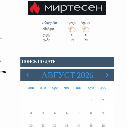
თბილისი
დღეს
ხვალ
ამინდი
დღე
31
31
ся,
ღამე
19
20
5
ПОИСК ПО ДАТЕ
тно
АВГУСТ 2026
пон
вто
сре
чет
пят
суб
вос
1
2
3
4
5
6
7
8
9
10
11
12
13
14
15
16