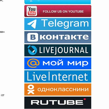
н,
ом»
 от