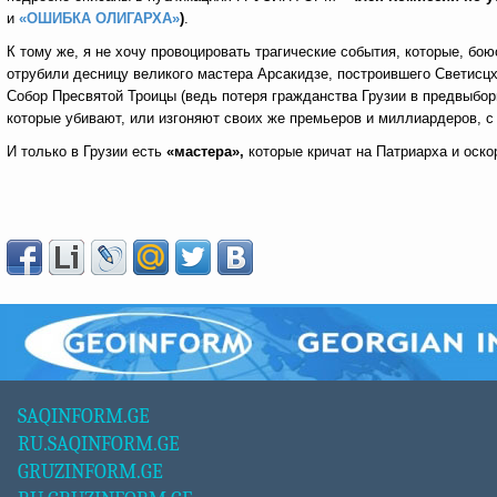
и
«ОШИБКА ОЛИГАРХА»
)
.
К тому же, я не хочу провоцировать трагические события, которые, бо
отрубили десницу великого мастера Арсакидзе, построившего Светисц
Собор Пресвятой Троицы (ведь потеря гражданства Грузии в предвыбо
которые убивают, или изгоняют своих же премьеров и миллиардеров, с
И только в Грузии есть
«мастера»,
которые кричат на Патриарха и оск
SAQINFORM.GE
RU.SAQINFORM.GE
GRUZINFORM.GE