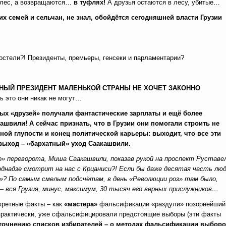
в лес, а возвращаются…
в туфлях!
А друзья остаются в лесу, убитые…
их семей и сельчан, не знал, обойдётся сегодняшней власти Грузии
постели?! Президенты, премьеры, генсеки и парламентарии?
ТИМНЫЙ ПРЕЗИДЕНТ МАЛЕНЬКОЙ СТРАНЫ НЕ ХОЧЕТ ЗАКОННО
ь это они никак не могут…
дных «друзей» получали фантастические зарплаты и ещё более
ашвили! А сейчас признать, что в Грузии они помогали строить не
нной глупости и конец политической карьеры: выходит, что все эти
выход – «бархатный» уход Саакашвили.
ого» переворота, Миша Саакашвили, показав рукой на проспект Руставе
днадзе смотрит на нас с Крцаниси?! Если бы даже десятая часть люд
ь!»? По самым смелым подсчётам, в день «Революции роз» там было,
– вся Грузия, минус, максимум, 30 тысяч его верных прислужников…
нкретные факты – как
«мастера»
фальсификации «раздули» позорнейший
практически, уже сфальсифицировали предстоящие выборы (эти факты
точнению списков избирателей – о методах фальсификации выбор