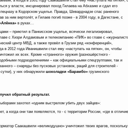
евым, а когда в 2001 году Саакашвили стал ему «наступать на пятки», о
ься у власти, инсценировал поход Гилаева на Абхазию и сдал его
спецназу в Кодорском ущелье. Правда, Шеварднадзе спас раненого
ав за ним вертолёт, и Гилаев погиб позже - в 2004 году, в Дагестане, с
«Алёнка»
в руках…
зцами – приютил в Панкисском ущелье, всячески легализировал,
 главе с Хизри Алдамовым и телекомпанию «ПИК» во главе с «журналист
ческий центр МВД, а также провёл в Грузии ряд «конференций»,
да в 2012 года Иванишвили стал ему «наступать на пятки», он, чтобы
ичтожил их всех. Кроме «странного» оружия (разношёрстного -
 подобными подразделениями – как официальными спецгруппами, так и
нного – снаряды без пусковых установок, раций для строителей -
сутки), у них обнаружили
шоколадки «Барамбо»
грузинского
олучил обратный результат.
ыборами захотел «одним выстрелом убить двух зайцев»:
, а когда они там появляются, то - с территории России, «где в отличие
орматор Саакашвили «великодушно» уничтожил твоих врагов, поскольку