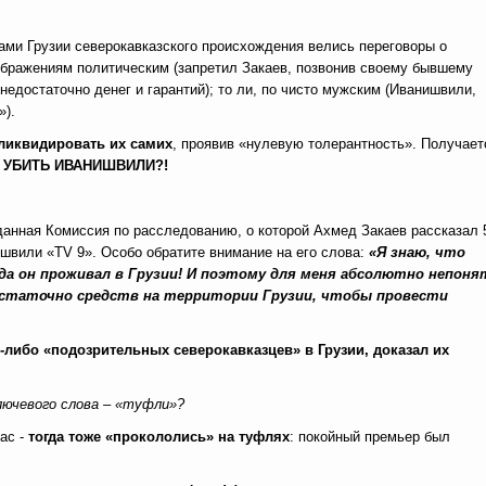
ми Грузии северокавказского происхождения велись переговоры о
соображениям политическим (запретил Закаев, позвонив своему бывшему
едостаточно денег и гарантий); то ли, по чисто мужским (Иванишвили,
»).
ликвидировать их самих
, проявив «нулевую толерантность». Получает
 УБИТЬ ИВАНИШВИЛИ?!
зданная Комиссия по расследованию, о которой Ахмед Закаев рассказал 
швили «TV 9». Особо обратите внимание на его слова:
«Я знаю, что
ода он проживал в Грузии! И поэтому для меня абсолютно непоня
 достаточно средств на территории Грузии, чтобы провести
-либо «подозрительных северокавказцев» в Грузии, доказал их
ключевого слова – «туфли»?
ас -
тогда тоже «прокололись» на туфлях
: покойный премьер был