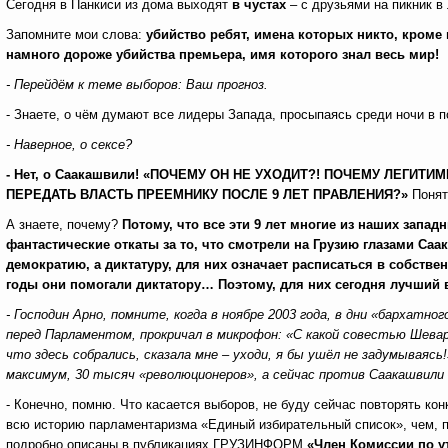
Сегодня в Панкиси из дома выходят
в чустах
– с друзьями на пикник 
Запомните мои слова:
убийство ребят, имена которых никто, кроме 
намного дороже убийства премьера, имя которого знал весь мир!
- Перейдём к теме выборов: Ваш прогноз.
- Знаете, о чём думают все лидеры Запада, просыпаясь среди ночи в 
- Наверное, о сексе?
- Нет, о Саакашвили! «ПОЧЕМУ ОН НЕ УХОДИТ?! ПОЧЕМУ ЛЕГИ
ПЕРЕДАТЬ ВЛАСТЬ ПРЕЕМНИКУ ПОСЛЕ 9 ЛЕТ ПРАВЛЕНИЯ?»
Понят
А знаете, почему?
Потому, что все эти 9 лет многие из наших запа
фантастические откаты за то, что смотрели на Грузию глазами Саак
демократию, а диктатуру, для них означает расписаться в собстве
годы они помогали диктатору… Поэтому, для них сегодня лучший 
- Господин Арно, помните, когда в ноябре 2003 года, в дни «бархатн
перед Парламентом, прокричал в микрофон: «С какой совестью Шевар
что здесь собрались, сказала мне – уходи, я бы ушёл не задумываяс
максимум, 30 тысяч «революционеров», а сейчас против Саакашвили 
- Конечно, помню. Что касается выборов, не буду сейчас повторять ко
всю историю парламентаризма «Единый избирательный список», чем, 
подробно описаны в публикациях ГРУЗИНФОРМ
«Член Комиссии по у