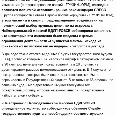
изменения
(о финансировании партий - ГРУЗИНФОРМ),
очевидно,
являются попыткой исполнить ранние рекомендации GRECO
(Группа государств Совета Европы против коррупции - ГРУЗИНФОРМ),
в том числе - и в связи с предотвращением воздействия на
политический выбор крупных денег, но на встречах с
Наблюдательской миссией БДИПЧ/ОБСЕ собеседники заявляют,
что некоторые эти изменения были введены с целью
ограничения деятельности «Грузинской мечты», исходя из
финансовых возможностей ее лидера»,
- говорится в докладе.
В докладе также отражены данные Службы государственного аудита
(СГА), согласно которым СГА наложила штраф в пятикратном размере
в 90 случаях нелегальных пожертвований, а в 10 случаях - в
десятикратном размере пожертвовавшим эти деньги. В 4 случаях те
пожертвования, которые были посчитаны незаконными, были
перечислены в Государственный бюджет. В остальных 66 случаях, по
решению суда, было арестовано имущество/суммы тех
пожертвовавших лиц, которые незаконно внесли пожертвования
избирательному субъекту.
«На встречах с Наблюдательской миссией БДИПЧ/ОБСЕ
определенное количество собеседников обвиняет Службу
государственного аудита в несоблюдении соответствующих