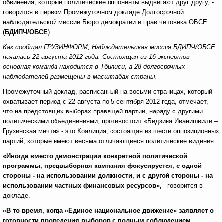
обвинения, которые политические оппоненты выдвигают друг другу, -
говорится в первом Промежуточном докладе Долгосрочной
наблюдательской миссии Бюро демократии и прав человека ОБСЕ
(
БДИПЧ/ОБСЕ
).
Как сообщал ГРУЗИНФОРМ, Наблюдательская миссия БДИПЧ/ОБСЕ
началась 22 августа 2012 года. Состоящая из 16 экспертов
основная команда находится в Тбилиси, а 28 долгосрочных
наблюдателей размещены в масштабах страны.
Промежуточный доклад, расписанный на восьми страницах, который
охватывает период с 22 августа по 5 сентября 2012 года, отмечает,
что на предстоящих выборах правящей партии, наряду с другими
политическими объединениями, противостоит «Бидзина Иванишвили –
Грузинская мечта» - это Коалиция, состоящая из шести оппозиционных
партий, которые имеют весьма отличающиеся политические видения.
«Иногда вместо демонстрации конкретной политической
программы, предвыборная кампания фокусируется, с одной
стороны - на использовании должности, и с другой стороны - на
использовании частных финансовых ресурсов»,
- говорится в
докладе.
«В то время, когда «Единое национальное движение» заявляет о
готовности проведения выборов с полным соблюдением