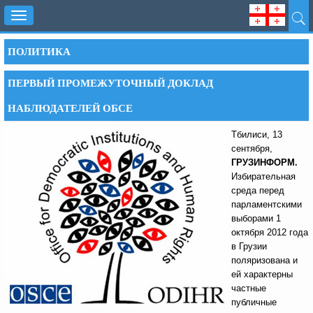
Toggle
navigation
ПОЛИТИКА
ПЕРВЫЙ ПРОМЕЖУТОЧНЫЙ ДОКЛАД
НАБЛЮДАТЕЛЕЙ ОБСЕ
Тбилиси, 13
сентября,
ГРУЗИНФОРМ.
Избирательная
среда перед
парламентскими
выборами 1
октября 2012 года
в Грузии
поляризована и
ей характерны
частные
публичные