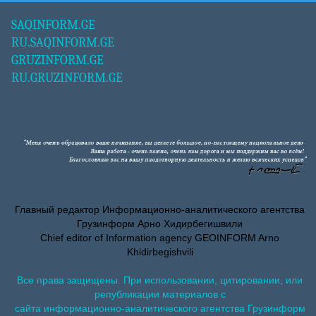
SAQINFORM.GE
RU.SAQINFORM.GE
GRUZINFORM.GE
RU.GRUZINFORM.GE
Главный редактор Информационно-аналитического агентства
Грузинформ Арно Хидирбегишвили
Chief editor of Information agency GEOINFORM Arno
Khidirbegishvili
Все права защищены. При использовании, цитировании, или
републикации материалов с
сайта информационно-аналитического агентства Грузинформ