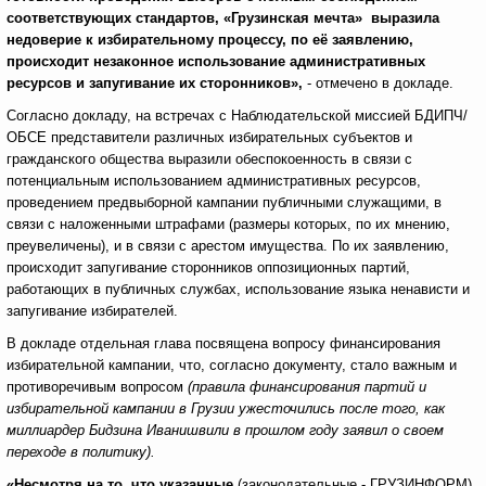
соответствующих стандартов, «Грузинская мечта» выразила
недоверие к избирательному процессу, по её заявлению,
происходит незаконное использование административных
ресурсов и запугивание их сторонников»,
- отмечено в докладе.
Согласно докладу, на встречах с Наблюдательской миссией БДИПЧ/
ОБСЕ представители различных избирательных субъектов и
гражданского общества выразили обеспокоенность в связи с
потенциальным использованием административных ресурсов,
проведением предвыборной кампании публичными служащими, в
связи с наложенными штрафами (размеры которых, по их мнению,
преувеличены), и в связи с арестом имущества. По их заявлению,
происходит запугивание сторонников оппозиционных партий,
работающих в публичных службах, использование языка ненависти и
запугивание избирателей.
В докладе отдельная глава посвящена вопросу финансирования
избирательной кампании, что, согласно документу, стало важным и
противоречивым вопросом
(правила финансирования партий и
избирательной кампании в Грузии ужесточились после того, как
миллиардер Бидзина Иванишвили в прошлом году заявил о своем
переходе в политику).
«Несмотря на то, что указанные
(законодательные - ГРУЗИНФОРМ)