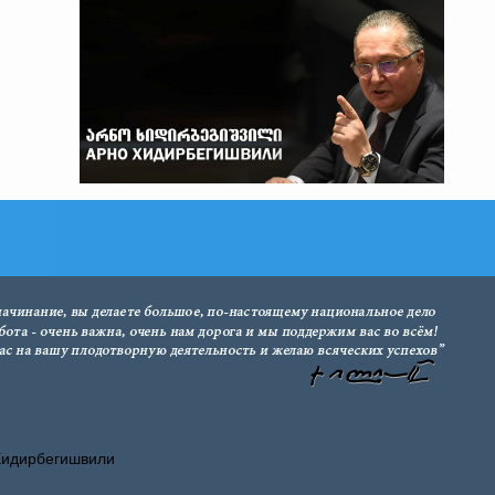
Хидирбегишвили