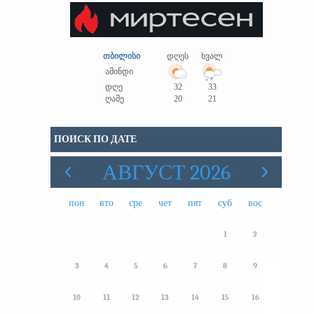
თბილისი
დღეს
ხვალ
ამინდი
დღე
32
33
ღამე
20
21
ПОИСК ПО ДАТЕ
АВГУСТ 2026
пон
вто
сре
чет
пят
суб
вос
1
2
3
4
5
6
7
8
9
10
11
12
13
14
15
16