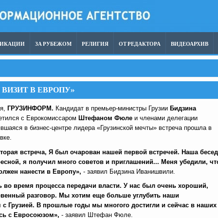
ЛИКАЦИИ
ЗА РУБЕЖОМ
РЕЛИГИЯ
ОТ РЕДАКТОРА
ВИДЕОАРХИВ
ВИЗИТ В ЕВРОПУ»
ря,
ГРУЗИНФОРМ.
Кандидат в премьер-министры Грузии
Бидзина
етился с Еврокомиссаром
Штефаном Фюле
и членами делегации
вшаяся в бизнес-центре лидера «Грузинской мечты» встреча прошла в
вке.
торая встреча, Я был очарован нашей первой встречей. Наша бесед
есной, я получил много советов и приглашений... Меня убедили, чт
олжен нанести в Европу»,
- заявил Бидзина Иванишвили.
ь во время процесса передачи власти. У нас был очень хороший,
овенный разговор. Мы хотим еще больше углубить наши
с Грузией. В прошлые годы мы многого достигли и сейчас в наших
ись с Евросоюзом»,
- заявил Штефан Фюле.