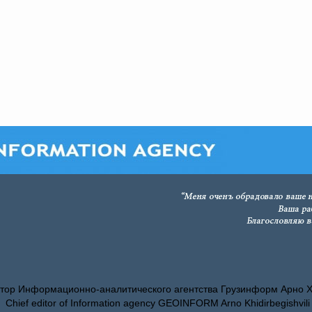
тор Информационно-аналитического агентства Грузинформ Арно 
Chief editor of Information agency GEOINFORM Arno Khidirbegishvili