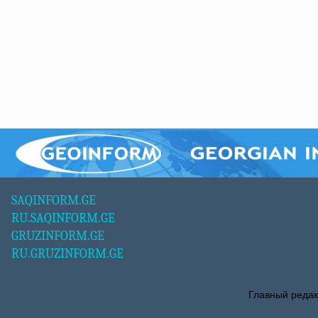
SAQINFORM.GE
RU.SAQINFORM.GE
GRUZINFORM.GE
RU.GRUZINFORM.GE
Главный редак