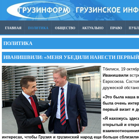
ГЛАВНАЯ
ПОЛИТИКА
ОБЩЕСТВО
АКТУАЛЬНО
ПРАВО
ПУБ
ПОЛИТИКА
ИВАНИШВИЛИ: «МЕНЯ УБЕДИЛИ НАНЕСТИ ПЕРВЫЙ 
Тбилиси, 19 октяб
Иванишвили
встр
Евросоюза. Состоя
дружеской обстано
«Это была наша в
была очень интер
первый визит я д
«Я нахожусь здес
открытый и откр
взаимоотношения 
интересах, чтобы Грузия и грузинский народ еще больше сблизил