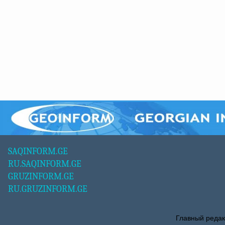
SAQINFORM.GE
RU.SAQINFORM.GE
GRUZINFORM.GE
RU.GRUZINFORM.GE
Главный редак