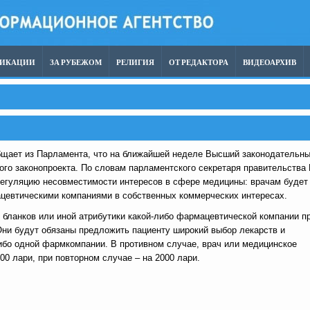
ЛИКАЦИИ
ЗА РУБЕЖОМ
РЕЛИГИЯ
ОТ РЕДАКТОРА
ВИДЕОАРХИВ
щает из Парламента, что на ближайшей неделе Высший законодательн
ого законопроекта. По словам парламентского секретаря правительства 
регуляцию несовместимости интересов в сфере медицины: врачам будет
ацевтическими компаниями в собственных коммерческих интересах.
 бланков или иной атрибутики какой-либо фармацевтической компании п
ни будут обязаны предложить пациенту широкий выбор лекарств и
-либо одной фармкомпании. В противном случае, врач или медицинское
0 лари, при повторном случае – на 2000 лари.