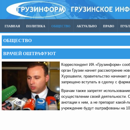
ГЛАВНАЯ
ПОЛИТИКА
ОБЩЕСТВО
АКТУАЛЬНО
ПРАВО
ПУБ
ОБЩЕСТВО
ВРАЧЕЙ ОШТРАФУЮТ
Корреспондент ИА «Грузинформ» сооб
орган Грузии начнет рассмотрение нов
Хурошвили, правительство начинает 
запрещено вступать в сделку с фарм
Врачам также запретят использование
осуществлении своей деятельности. О
анотации к ним, а не препарат какой
учреждение будут оштрафованы на 100