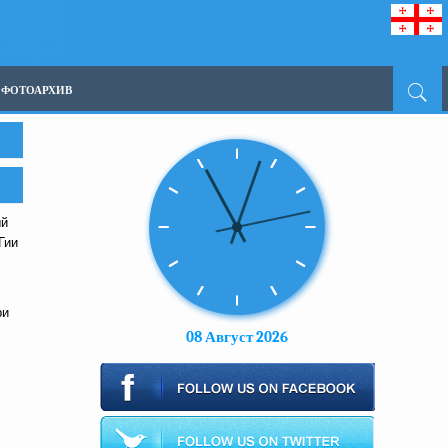
ФОТОАРХИВ
ый
Гии
ри
08 Август 2026