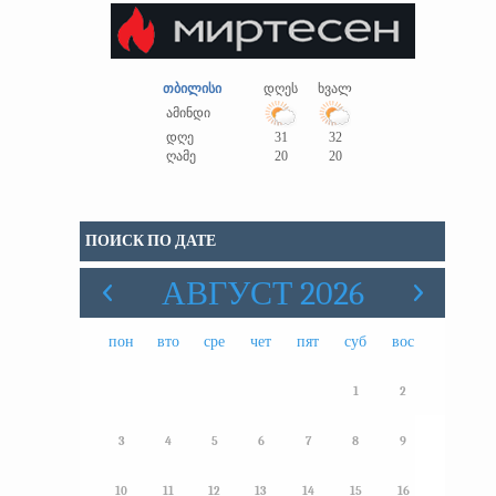
თბილისი
დღეს
ხვალ
ამინდი
დღე
31
32
ღამე
20
20
ПОИСК ПО ДАТЕ
АВГУСТ 2026
пон
вто
сре
чет
пят
суб
вос
1
2
3
4
5
6
7
8
9
10
11
12
13
14
15
16