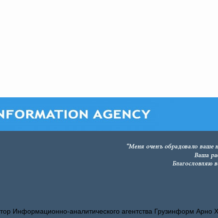
тор Информационно-аналитического агентства Грузинформ Арно 