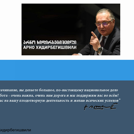
Хидирбегишвили