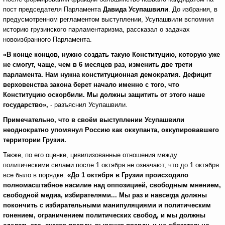
пост председателя Парламента
Давида Усупашвили
. До избрания, в
предусмотренном регламентом выступлении, Усупашвили вспомнил
историю грузинского парламентаризма, рассказал о задачах
новоизбранного Парламента.
«В конце концов, нужно создать такую Конституцию, которую уже
не смогут, чаще, чем в 6 месяцев раз, изменить две трети
парламента. Нам нужна конституционная демократия. Дефицит
верховенства закона берет начало именно с того, что
Конституцию оскорбили. Мы должны защитить от этого наше
государство»,
- разъяснил Усупашвили.
Примечательно, что в своём выступлении Усупашвили
неоднократно упомянул Россию как оккупанта, оккупировавшего
территории Грузии.
Также, по его оценке, цивилизованные отношения между
политическими силами после 1 октября не означают, что до 1 октября
все было в порядке.
«До 1 октября в Грузии происходило
полномасштабное насилие над оппозицией, свободным мнением,
свободной медиа, избирателями... Мы раз и навсегда должны
покончить с избирательными манипуляциями и политическим
гонением, ограничением политических свобод, и мы должны