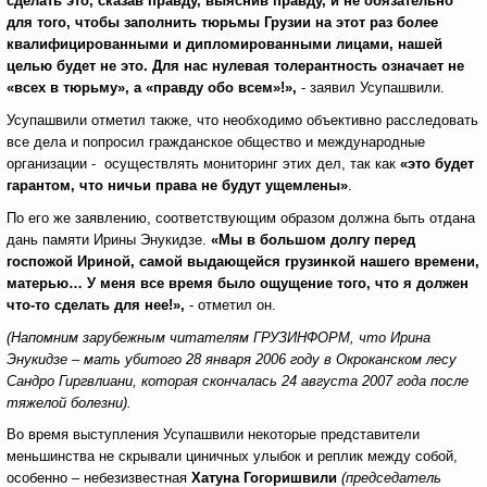
сделать это, сказав правду, выяснив правду, и не обязательно
для того, чтобы заполнить тюрьмы Грузии на этот раз более
квалифицированными и дипломированными лицами, нашей
целью будет не это. Для нас нулевая толерантность означает не
«всех в тюрьму», а «правду обо всем»!»,
- заявил Усупашвили.
Усупашвили отметил также, что необходимо объективно расследовать
все дела и попросил гражданское общество и международные
организации - осуществлять мониторинг этих дел, так как
«это будет
гарантом, что ничьи права не будут ущемлены»
.
По его же заявлению, соответствующим образом должна быть отдана
дань памяти Ирины Энукидзе.
«Мы в большом долгу перед
госпожой Ириной, самой выдающейся грузинкой нашего времени,
матерью… У меня все время было ощущение того, что я должен
что-то сделать для нее!»,
- отметил он.
(Напомним зарубежным читателям ГРУЗИНФОРМ, что Ирина
Энукидзе – мать убитого 28 января 2006 году в Окроканском лесу
Сандро Гиргвлиани, которая скончалась 24 августа 2007 года после
тяжелой болезни).
Во время выступления Усупашвили некоторые представители
меньшинства не скрывали циничных улыбок и реплик между собой,
особенно – небезизвестная
Хатуна Гогоришвили
(председатель