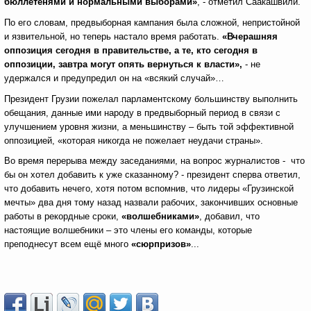
бюллетенями и нормальными выборами»
, - отметил Саакашвили.
По его словам, предвыборная кампания была сложной, непристойной
и язвительной, но теперь настало время работать.
«Вчерашняя
оппозиция сегодня в правительстве, а те, кто сегодня в
оппозиции, завтра могут опять вернуться к власти»,
- не
удержался и предупредил он на «всякий случай»…
Президент Грузии пожелал парламентскому большинству выполнить
обещания, данные ими народу в предвыборный период в связи с
улучшением уровня жизни, а меньшинству – быть той эффективной
оппозицией, «которая никогда не пожелает неудачи страны».
Во время перерыва между заседаниями, на вопрос журналистов - что
бы он хотел добавить к уже сказанному? - президент сперва ответил,
что добавить нечего, хотя потом вспомнив, что лидеры «Грузинской
мечты» два дня тому назад назвали рабочих, закончивших основные
работы в рекордные сроки,
«волшебниками»
, добавил, что
настоящие волшебники – это члены его команды, которые
преподнесут всем ещё много
«сюрпризов»
...