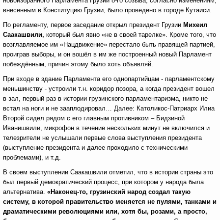
новоизбранного Парламента Грузии 8-го созыва, согласно изменениям,
внесенным в Конституцию Грузии, было проведено в городе Кутаиси.
По регламенту, первое заседание открыл президент Грузии
Михеил
Саакашвили,
который был явно «не в своей тарелке». Кроме того, что
возглавляемое им «Нацдвижение» перестало быть правящей партией,
проиграв выборы, и он вошёл в им же построенный новый Парламент
побеждённым, причин этому было хоть объявляй.
При входе в здание Парламента его однопартийцам - парламентскому
меньшинству - устроили т.н. коридор позора, а когда президент вошел
в зал, первый раз в истории грузинского парламентаризма, никто не
встал на ноги и не зааплодировал… Далее: Католикос-Патриарх Илиа
Второй сидел рядом с его главным противником – Бидзиной
Иванишвили, микрофон в течение нескольких минут не включился и
телезрители не услышали первые слова выступления президента
(выступление президента и далее проходило с техническими
проблемами), и т.д.
В своем выступлении Саакашвили отметил, что в истории страны это
был первый демократический процесс, при котором у народа была
альтернатива.
«Наконец-то, грузинский народ создал такую
систему, в которой правительство меняется не пулями, танками и
драматическими революциями или, хотя бы, розами, а просто,