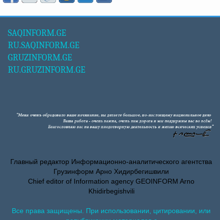
SAQINFORM.GE
RU.SAQINFORM.GE
GRUZINFORM.GE
RU.GRUZINFORM.GE
Главный редактор Информационно-аналитического агентства
Грузинформ Арно Хидирбегишвили
Chief editor of Information agency GEOINFORM Arno
Khidirbegishvili
Все права защищены. При использовании, цитировании, или