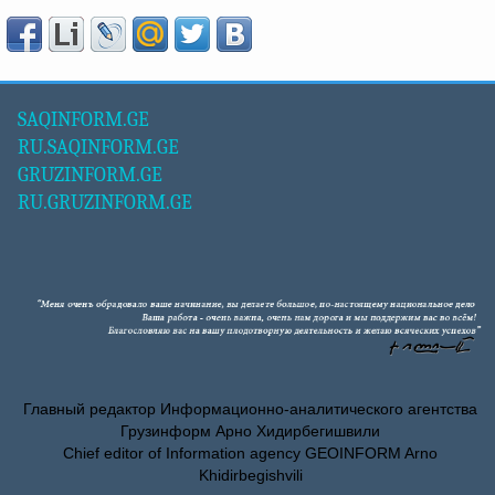
SAQINFORM.GE
RU.SAQINFORM.GE
GRUZINFORM.GE
RU.GRUZINFORM.GE
Главный редактор Информационно-аналитического агентства
Грузинформ Арно Хидирбегишвили
Chief editor of Information agency GEOINFORM Arno
Khidirbegishvili