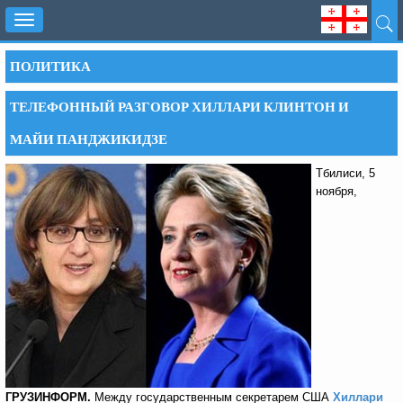
Toggle
navigation
ПОЛИТИКА
ТЕЛЕФОННЫЙ РАЗГОВОР ХИЛЛАРИ КЛИНТОН И
МАЙИ ПАНДЖИКИДЗЕ
Тбилиси, 5
ноября,
ГРУЗИНФОРМ.
Между государственным секретарем США
Хиллари