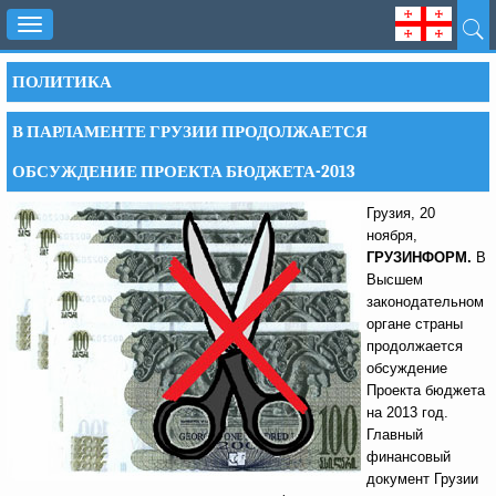
Toggle
navigation
ПОЛИТИКА
В ПАРЛАМЕНТЕ ГРУЗИИ ПРОДОЛЖАЕТСЯ
ОБСУЖДЕНИЕ ПРОЕКТА БЮДЖЕТА-2013
Грузия, 20
ноября,
ГРУЗИНФОРМ.
В
Высшем
законодательном
органе страны
продолжается
обсуждение
Проекта бюджета
на 2013 год.
Главный
финансовый
документ Грузии