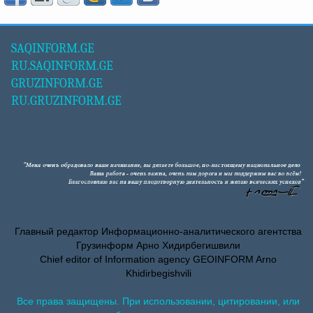
SAQINFORM.GE
RU.SAQINFORM.GE
GRUZINFORM.GE
RU.GRUZINFORM.GE
Главный редактор Информационно-аналитического агентства
Грузинформ Арно Хидирбегишвили
Chief editor of Information agency GEOINFORM Arno
Khidirbegishvili
Все права защищены. При использовании, цитировании, или