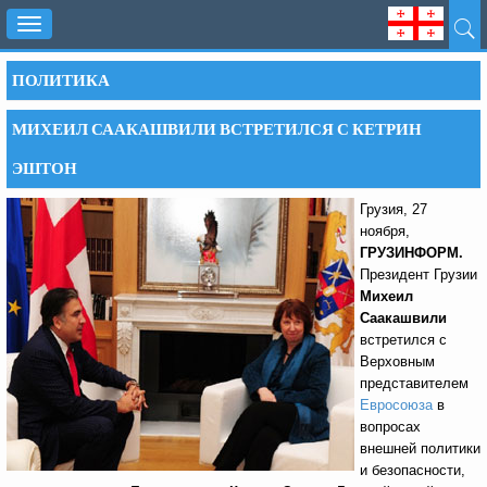
Toggle
navigation
ПОЛИТИКА
МИХЕИЛ СААКАШВИЛИ ВСТРЕТИЛСЯ С КЕТРИН
ЭШТОН
Грузия, 27
ноября,
ГРУЗИНФОРМ.
Президент Грузии
Михеил
Саакашвили
встретился с
Верховным
представителем
Евросоюза
в
вопросах
внешней политики
и безопасности,