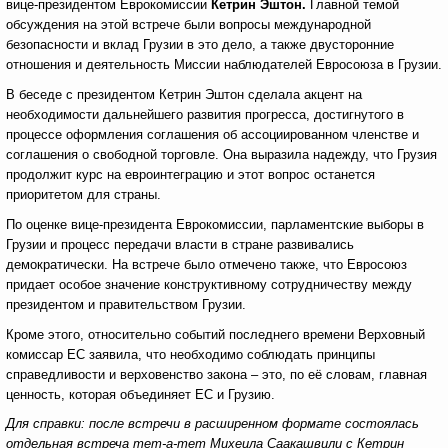
вице-президентом Еврокомиссии
Кетрин Эштон.
Главной темой
обсуждения на этой встрече были вопросы международной
безопасности и вклад Грузии в это дело, а также двусторонние
отношения и деятельность Миссии наблюдателей Евросоюза в Грузии.
В беседе с президентом Кетрин Эштон сделала акцент на
необходимости дальнейшего развития прогресса, достигнутого в
процессе оформления соглашения об ассоциированном членстве и
соглашения о свободной торговле. Она выразила надежду, что Грузия
продолжит курс на евроинтеграцию и этот вопрос останется
приоритетом для страны.
По оценке вице-президента Еврокомиссии, парламентские выборы в
Грузии и процесс передачи власти в стране развивались
демократически. На встрече было отмечено также, что Евросоюз
придает особое значение конструктивному сотрудничеству между
президентом и правительством Грузии.
Кроме этого, относительно событий последнего времени Верховный
комиссар ЕС заявила, что необходимо соблюдать принципы
справедливости и верховенство закона – это, по её словам, главная
ценность, которая объединяет ЕС и Грузию.
Для справки: после встречи в расширенном формате состоялась
отдельная встреча тет-а-тет Михеила Саакашвили с Кетрин