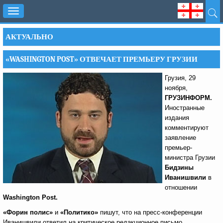
Toggle
navigation
АКТУАЛЬНО
«WASHINGTON POST» ОТВЕЧАЕТ ПРЕМЬЕРУ ГРУЗИИ
Грузия, 29
ноября,
ГРУЗИНФОРМ.
Иностранные
издания
комментируют
заявление
премьер-
министра Грузии
Бидзины
Иванишвили
в
отношении
Washington
Post
.
«Форин полис»
и
«Политико»
пишут, что на пресс-конференции
Иванишвили ответил на критическое редакционное письмо