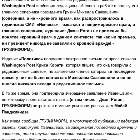
Washington
Post
и обвинил редакционный совет в работе в пользу его
главного соперника президента Грузии Михеила Саакашвили
(соперника, а не «кровного врага», как распространилось в
грузинских СМИ. «
Nemesis
» – означает и непримиримого врага, и
главного соперника, журналист Джош Рогин не применил бы
понятие «кровный враг» в данном контексте, так как ни премьер,
ни президент никогда не заявляли о кровной вражде! -
ГРУЗИНФОРМ),
.
Издание
«Политико»
получило электронное письмо от пресс-спикера
Washington
Post
Криса Корати,
которая пишет, что она говорила с
редакционным советом, по заявлению членов которых
«в последнее
время у них не было контакта с Михеилом Саакашвили и он не
вносил никакого вклада в редакционное письмо».
В то же время, она подтвердила вчерашнее заявление Иванишвили,
по которому представители газеты
(в том числе - Джон Роган,
ГРУЗИНФОРМ)
встретятся с министром иностранных дел
Майей
Панджикидзе.
Как вчера сообщал ГРУЗИНФОРМ, в упомянутой публикации редакция
газеты критикует Иванишвили за задержания последнего времени и
заявляет, что в случае продолжения попыток монополизации
власти он не будет желанным гостем в Вашингтоне
.