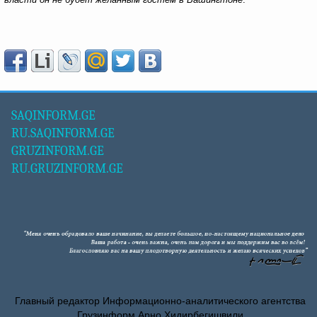
SAQINFORM.GE
RU.SAQINFORM.GE
GRUZINFORM.GE
RU.GRUZINFORM.GE
Главный редактор Информационно-аналитического агентства
Грузинформ Арно Хидирбегишвили