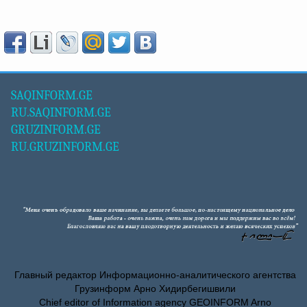
SAQINFORM.GE
RU.SAQINFORM.GE
GRUZINFORM.GE
RU.GRUZINFORM.GE
Главный редактор Информационно-аналитического агентства
Грузинформ Арно Хидирбегишвили
Chief editor of Information agency GEOINFORM Arno