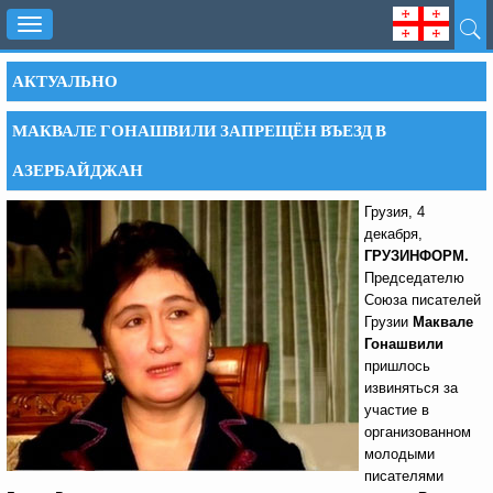
Toggle
navigation
АКТУАЛЬНО
МАКВАЛЕ ГОНАШВИЛИ ЗАПРЕЩЁН ВЪЕЗД В
АЗЕРБАЙДЖАН
Грузия, 4
декабря,
ГРУЗИНФОРМ.
Председателю
Союза писателей
Грузии
Маквале
Гонашвили
пришлось
извиняться за
участие в
организованном
молодыми
писателями