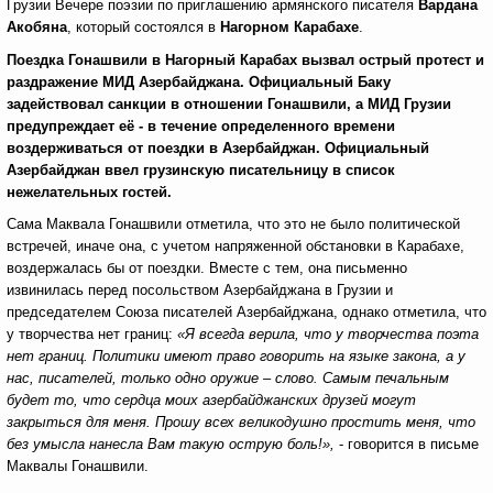
Грузии Вечере поэзии по приглашению армянского писателя
Вардана
Акобяна
, который состоялся в
Нагорном Карабахе
.
Поездка Гонашвили в Нагорный Карабах вызвал острый протест и
раздражение МИД Азербайджана. Официальный Баку
задействовал санкции в отношении Гонашвили, а МИД Грузии
предупреждает её - в течение определенного времени
воздерживаться от поездки в Азербайджан. Официальный
Азербайджан ввел грузинскую писательницу в список
нежелательных гостей.
Сама Маквала Гонашвили отметила, что это не было политической
встречей, иначе она, с учетом напряженной обстановки в Карабахе,
воздержалась бы от поездки. Вместе с тем, она письменно
извинилась перед посольством Азербайджана в Грузии и
председателем Союза писателей Азербайджана, однако отметила, что
у творчества нет границ:
«Я всегда верила, что у творчества поэта
нет границ. Политики имеют право говорить на языке закона, а у
нас, писателей, только одно оружие – слово. Самым печальным
будет то, что сердца моих азербайджанских друзей могут
закрыться для меня. Прошу всех великодушно простить меня, что
без умысла нанесла Вам такую острую боль!»,
- говорится в письме
Маквалы Гонашвили.