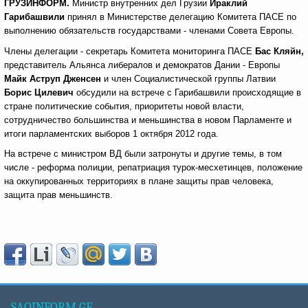
ГРУЗИНФОРМ.
Министр внутренних дел Грузии
Ираклий
Гарибашвили
принял в Министерстве делегацию Комитета ПАСЕ по
выполнению обязательств государствами - членами Совета Европы.
Члены делегации - секретарь Комитета мониторинга ПАСЕ
Бас Кляйн,
представитель Альянса либералов и демократов Дании - Европы
Майк Аструп
Дженсен
и член Социалистической группы Латвии
Борис Цилевич
обсудили на встрече с Гарибашвили происходящие в
стране политические события, приоритеты новой власти,
сотрудничество большинства и меньшинства в новом Парламенте и
итоги парламентских выборов 1 октября 2012 года.
На встрече с министром ВД были затронуты и другие темы, в том
числе - реформа полиции, репатриация турок-месхетинцев, положение
на оккупированных территориях в плане защиты прав человека,
защита прав меньшинств.
SAQINFORM.GE