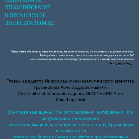
RU.SAQINFORM.GE
GRUZINFORM.GE
RU.GRUZINFORM.GE
Главный редактор Информационно-аналитического агентства
Грузинформ Арно Хидирбегишвили
Chief editor of Information agency GEOINFORM Arno
Khidirbegishvili
Все права защищены. При использовании, цитировании, или
републикации материалов с
сайта информационно-аналитического агентства Грузинформ
гиперссылка на
www.ru.saqinform.ge (www.ru.gruzinform.ge) обязательна.