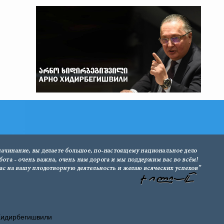
Хидирбегишвили