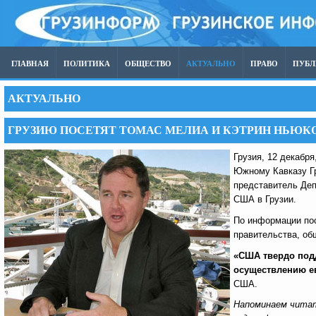
ГЛАВНАЯ
ПОЛИТИКА
ОБЩЕСТВО
АКТУАЛЬНО
ПРАВО
ПУБ
АКТУАЛЬНО
ГРУЗИЮ ПОСЕТЯТ ТОМАС МЕЛИА И КЭТРИН НЬЮК
Грузия, 12 декабря
Южному Кавказу Г
представитель Де
США в Грузии.
По информации по
правительства, об
«США твердо подд
осуществлению е
США.
Напоминаем читат