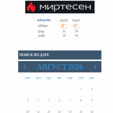
თბილისი
დღეს
ხვალ
ამინდი
დღე
31
30
ღამე
20
20
ПОИСК ПО ДАТЕ
АВГУСТ 2026
пон
вто
сре
чет
пят
суб
вос
1
2
3
4
5
6
7
8
9
10
11
12
13
14
15
16