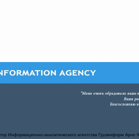
тор Информационно-аналитического агентства Грузинформ Арно 