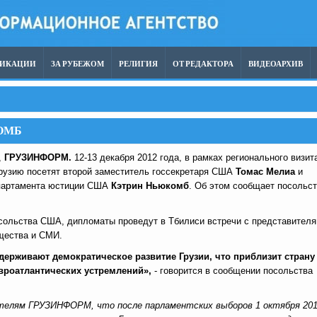
ЛИКАЦИИ
ЗА РУБЕЖОМ
РЕЛИГИЯ
ОТ РЕДАКТОРА
ВИДЕОАРХИВ
ОМБ
,
ГРУЗИНФОРМ.
12-13 декабря 2012 года, в рамках регионального визит
рузию посетят второй заместитель госсекретаря США
Томас Мелиа
и
партамента юстиции США
Кэтрин Ньюкомб
. Об этом сообщает посольс
сольства США, дипломаты проведут в Тбилиси встречи с представител
щества и СМИ.
ерживают демократическое развитие Грузии, что приблизит страну
вроатлантических устремлений»,
- говорится в сообщении посольства
елям ГРУЗИНФОРМ, что после парламентских выборов 1 октября 20