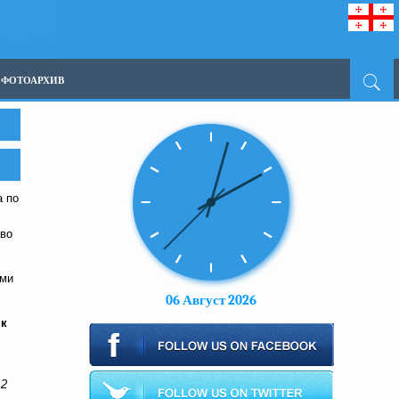
ФОТОАРХИВ
а по
тво
ями
06 Август 2026
 к
12