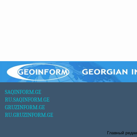
SAQINFORM.GE
RU.SAQINFORM.GE
GRUZINFORM.GE
RU.GRUZINFORM.GE
Главный редак