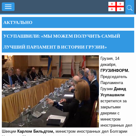
Toggle
navigation
АКТУАЛЬНО
УСУПАШВИЛИ: «МЫ МОЖЕМ ПОЛУЧИТЬ САМЫЙ
ЛУЧШИЙ ПАРЛАМЕНТ В ИСТОРИИ ГРУЗИИ»
Грузия, 14
декабря,
ГРУЗИНФОРМ.
Председатель
Парламента
Грузии
Давид
Усупашвили
встретился за
закрытыми
дверями с
министром
иностранных дел
Швеции
Карлом Бильдтом,
министром иностранных дел Болгарии