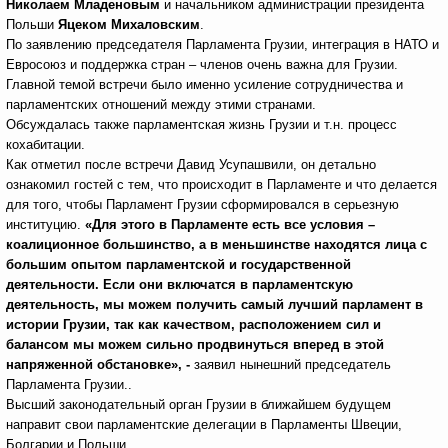
Николаем Младеновым
и начальником администрации президента
Польши
Яцеком Михаловским
.
По заявлению председателя Парламента Грузии, интеграция в НАТО и
Евросоюз и поддержка стран – членов очень важна для Грузии.
Главной темой встречи было именно усиление сотрудничества и
парламентских отношений между этими странами.
Обсуждалась также парламентская жизнь Грузии и т.н. процесс
кохабитации.
Как отметил после встречи Давид Усупашвили, он детально
ознакомил гостей с тем, что происходит в Парламенте и что делается
для того, чтобы Парламент Грузии сформировался в серьезную
институцию.
«Для этого в Парламенте есть все условия –
коалиционное большинство, а в меньшинстве находятся лица с
большим опытом парламентской и государственной
деятельности. Если они включатся в парламентскую
деятельность, мы можем получить самый лучший парламент в
истории Грузии, так как качеством, расположением сил и
балансом мы можем сильно продвинуться вперед в этой
напряженной обстановке», -
заявил нынешний председатель
Парламента Грузии..
Высший законодательный орган Грузии в ближайшем будущем
направит свои парламентские делегации в Парламенты Швеции,
Болгарии и Польши.