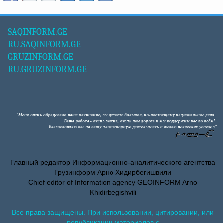
SAQINFORM.GE
RU.SAQINFORM.GE
GRUZINFORM.GE
RU.GRUZINFORM.GE
Главный редактор Информационно-аналитического агентства
Грузинформ Арно Хидирбегишвили
Chief editor of Information agency GEOINFORM Arno
Khidirbegishvili
Все права защищены. При использовании, цитировании, или
републикации материалов с