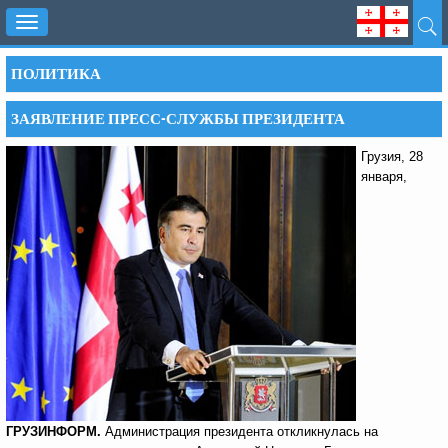
Toggle
navigation
ПОЛИТИКА
ЗАЯВЛЕНИЕ ПРЕСС-СЛУЖБЫ ПРЕЗИДЕНТА
Грузия, 28
января,
ГРУЗИНФОРМ.
Администрация президента откликнулась на