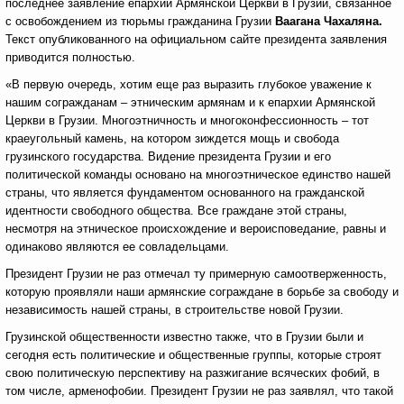
последнее заявление епархии Армянской Церкви в Грузии, связанное
с освобождением из тюрьмы гражданина Грузии
Ваагана Чахаляна.
Текст опубликованного на официальном сайте президента заявления
приводится полностью.
«В первую очередь, хотим еще раз выразить глубокое уважение к
нашим согражданам – этническим армянам и к епархии Армянской
Церкви в Грузии. Многоэтничность и многоконфессионность – тот
краеугольный камень, на котором зиждется мощь и свобода
грузинского государства. Видение президента Грузии и его
политической команды основано на многоэтническое единство нашей
страны, что является фундаментом основанного на гражданской
идентности свободного общества. Все граждане этой страны,
несмотря на этническое происхождение и вероисповедание, равны и
одинаково являются ее совладельцами.
Президент Грузии не раз отмечал ту примерную самоотверженность,
которую проявляли наши армянские сограждане в борьбе за свободу и
независимость нашей страны, в строительстве новой Грузии.
Грузинской общественности известно также, что в Грузии были и
сегодня есть политические и общественные группы, которые строят
свою политическую перспективу на разжигание всяческих фобий, в
том числе, арменофобии. Президент Грузии не раз заявлял, что такой