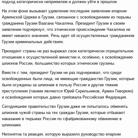
подход категорически неприемлем и должен уйти в прошлое.
На этом фоне вызывает удивление последнее заявление епархии
Армянской Церкви в Грузии, связанное с освобождением из тюрьмы
гражданина Грузии
Ваагана Чахаляна. Президент Грузии в своем
заявлении подчеркнул, что этническое происхождение Чахаляна не
имеет никакого значения. Речь идет об осуществленных гражданином
Грузии криминальных действиях.
Президент страны не раз выражал свое категорически отрицательное
отношение к осуществленной амнистии и, особенно, к освобождению
шпионов России, большинство которых этнические грузины.
Вместе с тем, президент Грузии не раз подчеркивал, что среди
освобожденных были лица, не имеющие гражданство Грузии, которые
были осуждены за шпионаж в пользу России и другие тяжкие
преступления (такими являются Юрий Скрильников, Армен Геворкян)
и освобождения которых давно требовала Российская Федерация.
Сегодняшнее правительство Грузии даже не попыталось обменять
шпионов чужой страны на тех граждан Грузии, которые отбывают
наказание в тюрьмах России по сфабрикованному обвинению в
шпионаже.
Непонятна та реакция, которую выразило руководство епархии