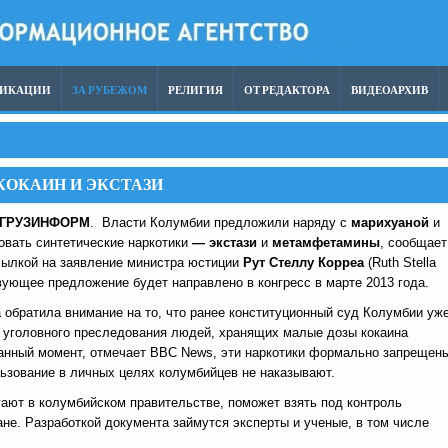
ЛИКАЦИИ
ЗА РУБЕЖОМ
РЕЛИГИЯ
ОТ РЕДАКТОРА
ВИДЕОАРХИВ
КОКАИН И ЭКСТАЗИ
ГРУЗИНФОРМ
. Власти Колумбии предложили наряду с
марихуаной
и
овать синтетические наркотики
— экстази
и
метамфетамины
, сообщает
сылкой на заявление министра юстиции
Рут Стеллу Корреа
(Ruth Stella
твующее предложение будет направлено в конгресс в марте 2013 года.
 обратила внимание на то, что ранее конституционный суд Колумбии уж
 уголовного преследования людей, хранящих малые дозы кокаина
анный момент, отмечает BBC News, эти наркотики формально запрещен
льзование в личных целях колумбийцев не наказывают.
гают в колумбийском правительстве, поможет взять под контроль
ане. Разработкой документа займутся эксперты и ученые, в том числе