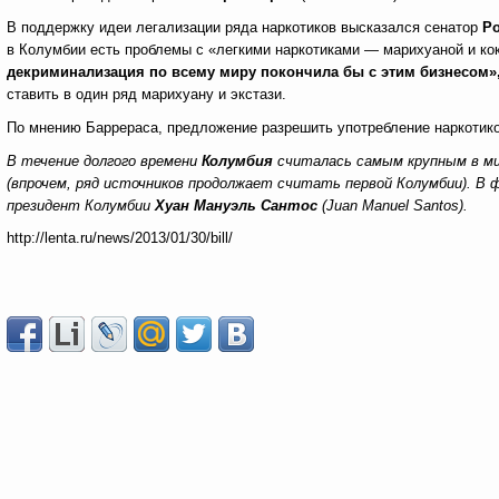
В поддержку идеи легализации ряда наркотиков высказался сенатор
Ро
в Колумбии есть проблемы с «легкими наркотиками — марихуаной и ко
декриминализация по
всему миру покончила
бы с
этим бизнесом»
ставить в один ряд марихуану и экстази.
По мнению Баррераса, предложение разрешить употребление наркотико
В
течение долгого времени
Колумбия
считалась самым крупным в
м
(впрочем, ряд источников продолжает считать первой Колумбии). В
ф
президент Колумбии
Хуан Мануэль Сантос
(
Juan
Manuel
Santos
).
http://lenta.ru/news/2013/01/30/bill/