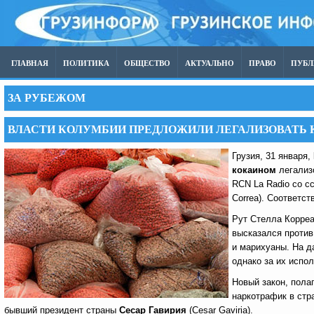
ГЛАВНАЯ
ПОЛИТИКА
ОБЩЕСТВО
АКТУАЛЬНО
ПРАВО
ПУБ
ЗА РУБЕЖОМ
ВЛАСТИ КОЛУМБИИ ПРЕДЛОЖИЛИ ЛЕГАЛИЗОВАТЬ 
Грузия, 31 января,
кокаином
легализ
RCN La Radio со с
Correa). Соответс
Рут Стелла Корреа
высказался против
и марихуаны. На д
однако за их испо
Новый закон, пола
наркотрафик в стр
бывший президент страны
Сесар Гавирия
(Cesar Gaviria).