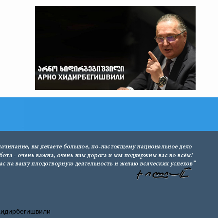
Хидирбегишвили