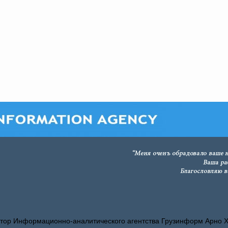
тор Информационно-аналитического агентства Грузинформ Арно 