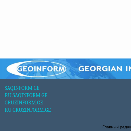
SAQINFORM.GE
RU.SAQINFORM.GE
GRUZINFORM.GE
RU.GRUZINFORM.GE
Главный редак