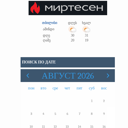
თბილისი
დღეს
ხვალ
ამინდი
დღე
30
31
ღამე
20
19
ПОИСК ПО ДАТЕ
АВГУСТ 2026
пон
вто
сре
чет
пят
суб
вос
1
2
3
4
5
6
7
8
9
10
11
12
13
14
15
16