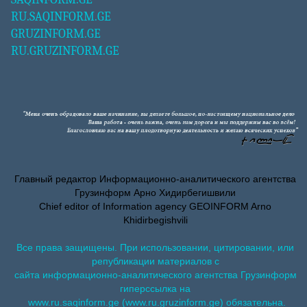
RU.SAQINFORM.GE
GRUZINFORM.GE
RU.GRUZINFORM.GE
Главный редактор Информационно-аналитического агентства
Грузинформ Арно Хидирбегишвили
Chief editor of Information agency GEOINFORM Arno
Khidirbegishvili
Все права защищены. При использовании, цитировании, или
републикации материалов с
сайта информационно-аналитического агентства Грузинформ
гиперссылка на
www.ru.saqinform.ge (www.ru.gruzinform.ge) обязательна.