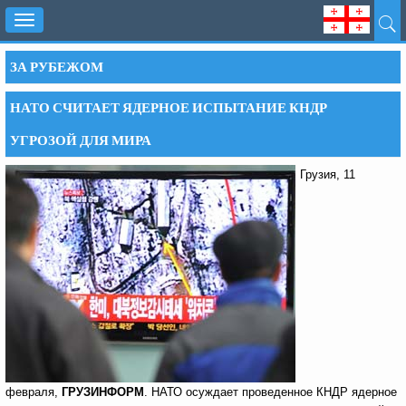
Toggle
navigation
ЗА РУБЕЖОМ
НАТО СЧИТАЕТ ЯДЕРНОЕ ИСПЫТАНИЕ КНДР
УГРОЗОЙ ДЛЯ МИРА
Грузия, 11
февраля,
ГРУЗИНФОРМ
. НАТО осуждает проведенное КНДР ядерное