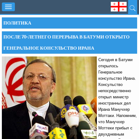
Toggle
navigation
ПОЛИТИКА
ПОСЛЕ 70-ЛЕТНЕГО ПЕРЕРЫВА В БАТУМИ ОТКРЫТО
ГЕНЕРАЛЬНОЕ КОНСУЛЬСТВО ИРАНА
Сегодня в Батуми
открылось
Генеральное
консульство Ирана.
Консульство
непосредственно
открыл министр
иностранных дел
Ирана Манучхер
Моттаки. Напомним,
что Манучхер
Моттеки прибыл с
двухдневным