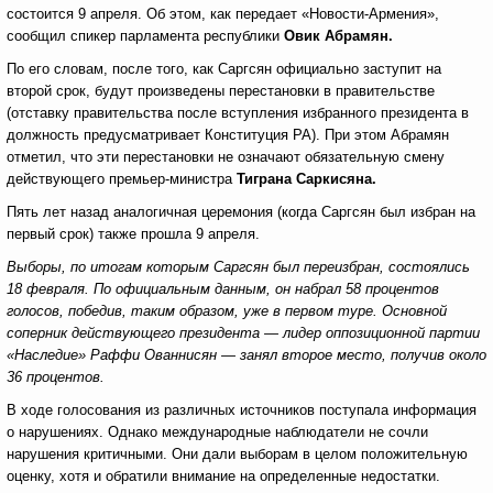
состоится 9 апреля. Об этом, как передает «Новости-Армения»,
сообщил спикер парламента республики
Овик Абрамян.
По его словам, после того, как Саргсян официально заступит на
второй срок, будут произведены перестановки в правительстве
(отставку правительства после вступления избранного президента в
должность предусматривает Конституция РА). При этом Абрамян
отметил, что эти перестановки не означают обязательную смену
действующего премьер-министра
Тиграна Саркисяна.
Пять лет назад аналогичная церемония (когда Саргсян был избран на
первый срок) также прошла 9 апреля.
Выборы, по итогам которым Саргсян был переизбран, состоялись
18 февраля. По официальным данным, он набрал 58 процентов
голосов, победив, таким образом, уже в первом туре. Основной
соперник действующего президента — лидер оппозиционной партии
«Наследие» Раффи Ованнисян — занял второе место, получив около
36 процентов.
В ходе голосования из различных источников поступала информация
о нарушениях. Однако международные наблюдатели не сочли
нарушения критичными. Они дали выборам в целом положительную
оценку, хотя и обратили внимание на определенные недостатки.