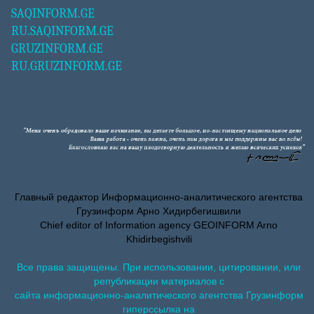
SAQINFORM.GE
RU.SAQINFORM.GE
GRUZINFORM.GE
RU.GRUZINFORM.GE
Главный редактор Информационно-аналитического агентства
Грузинформ Арно Хидирбегишвили
Chief editor of Information agency GEOINFORM Arno
Khidirbegishvili
Все права защищены. При использовании, цитировании, или
републикации материалов с
сайта информационно-аналитического агентства Грузинформ
гиперссылка на