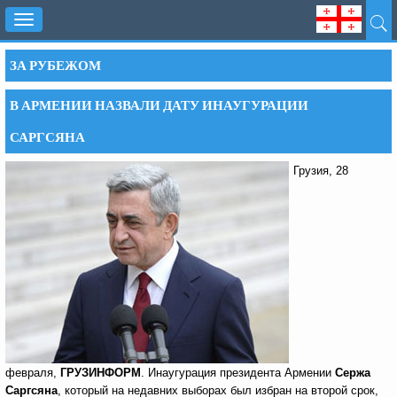
Toggle
navigation
ЗА РУБЕЖОМ
В АРМЕНИИ НАЗВАЛИ ДАТУ ИНАУГУРАЦИИ
САРГСЯНА
Грузия, 28
февраля,
ГРУЗИНФОРМ
. Инаугурация президента Армении
Сержа
Саргсяна
, который на недавних выборах был избран на второй срок,