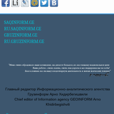
SAQINFORM.GE
RU.SAQINFORM.GE
GRUZINFORM.GE
RU.GRUZINFORM.GE
Главный редактор Информационно-аналитического агентства
Грузинформ Арно Хидирбегишвили
Chief editor of Information agency GEOINFORM Arno
Khidirbegishvili