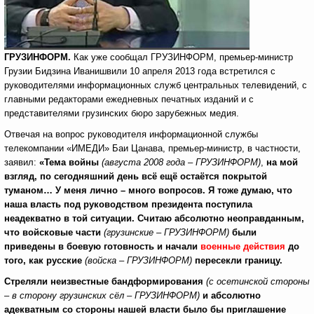
ГРУЗИНФОРМ.
Как уже сообщал ГРУЗИНФОРМ, премьер-министр
Грузии Бидзина Иванишвили 10 апреля 2013 года встретился с
руководителями информационных служб центральных телевидений, с
главными редакторами ежедневных печатных изданий и с
представителями грузинских бюро зарубежных медия.
Отвечая на вопрос руководителя информационной службы
телекомпании «ИМЕДИ» Баи Цанава, премьер-министр, в частности,
заявил:
«Тема войны
(августа 2008 года – ГРУЗИНФОРМ)
,
на мой
взгляд, по сегодняшний день всё ещё остаётся покрытой
туманом… У меня лично – много вопросов. Я тоже думаю, что
наша власть под руководством президента поступила
неадекватно в той ситуации. Считаю абсолютно неоправданным,
что
войсковые части
(грузинские – ГРУЗИНФОРМ)
были
приведены в боевую готовность и начали
военные действия
до
того, как русские
(войска – ГРУЗИНФОРМ)
пересекли границу.
Стреляли неизвестные бандформирования
(с осетинской стороны
– в сторону грузинских сёл – ГРУЗИНФОРМ)
и абсолютно
адекватным со стороны нашей власти было бы приглашение