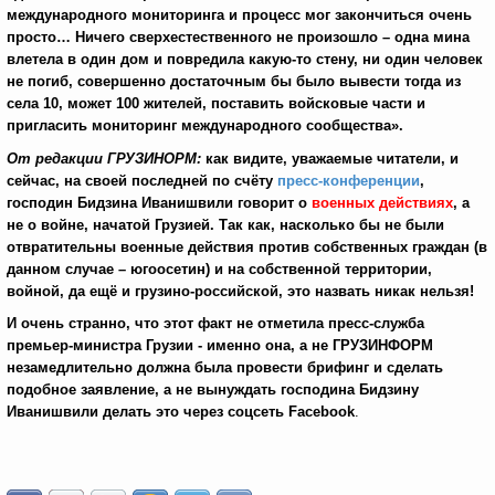
международного мониторинга и процесс мог закончиться очень
просто… Ничего сверхестественного не произошло – одна мина
влетела в один дом и повредила какую-то стену, ни один человек
не погиб, совершенно достаточным бы было вывести тогда из
села 10, может 100 жителей, поставить войсковые части и
пригласить мониторинг международного сообщества».
От редакции ГРУЗИНОРМ:
как видите, уважаемые читатели, и
сейчас, на своей последней по счёту
пресс-конференции
,
господин Бидзина Иванишвили говорит о
военных действиях
, а
не о войне, начатой Грузией. Так как, насколько бы не были
отвратительны военные действия против собственных граждан (в
данном случае – югоосетин) и на собственной территории,
войной, да ещё и грузино-российской, это назвать никак нельзя!
И очень странно, что этот факт не отметила пресс-служба
премьер-министра Грузии - именно она, а не ГРУЗИНФОРМ
незамедлительно должна была провести брифинг и сделать
подобное заявление, а не вынуждать господина Бидзину
Иванишвили делать это через соцсеть Facebook
.