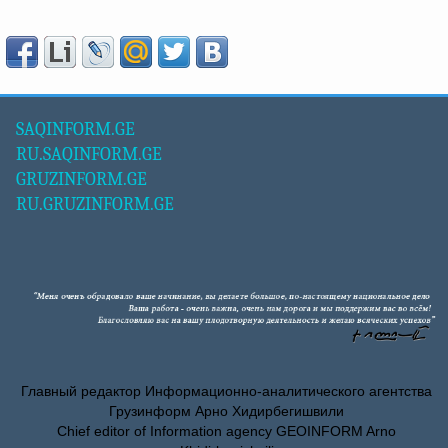
SAQINFORM.GE
RU.SAQINFORM.GE
GRUZINFORM.GE
RU.GRUZINFORM.GE
Главный редактор Информационно-аналитического агентства
Грузинформ Арно Хидирбегишвили
Chief editor of Information agency GEOINFORM Arno