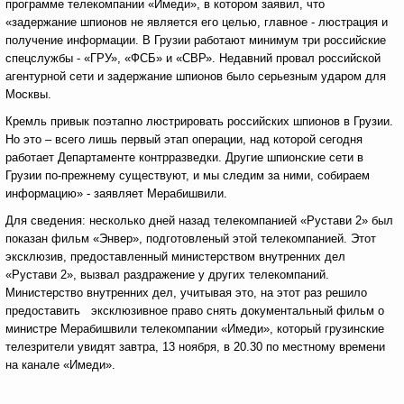
программе телекомпании «Имеди», в котором заявил, что
«задержание шпионов не является его целью, главное - люстрация и
получение информации. В Грузии работают минимум три российские
спецслужбы - «ГРУ», «ФСБ» и «СВР». Недавний провал российской
агентурной сети и задержание шпионов было серьезным ударом для
Москвы.
Кремль привык поэтапно люстрировать российских шпионов в Грузии.
Но это – всего лишь первый этап операции, над которой сегодня
работает Департаменте контрразведки. Другие шпионские сети в
Грузии по-прежнему существуют, и мы следим за ними, собираем
информацию» - заявляет Мерабишвили.
Для сведения: несколько дней назад телекомпанией «Рустави 2» был
показан фильм «Энвер», подготовленый этой телекомпанией. Этот
эксклюзив, предоставленный министерством внутренних дел
«Рустави 2», вызвал раздражение у других телекомпаний.
Министерство внутренних дел, учитывая это, на этот раз решило
предоставить эксклюзивное право снять документальный фильм о
министре Мерабишвили телекомпании «Имеди», который грузинские
телезрители увидят завтра, 13 ноября, в 20.30 по местному времени
на канале «Имеди».