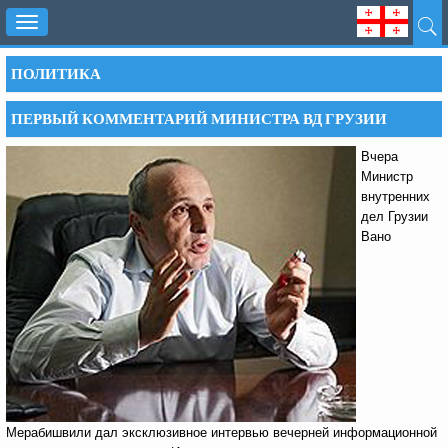
Toggle
navigation
ПОЛИТИКА
ПЕРВЫЙ КОММЕНТАРИЙ МИНИСТРА ВД ГРУЗИИ
Вчера
Министр
внутренних
дел Грузии
Вано
Мерабишвили дал эксклюзивное интервью вечерней информационной