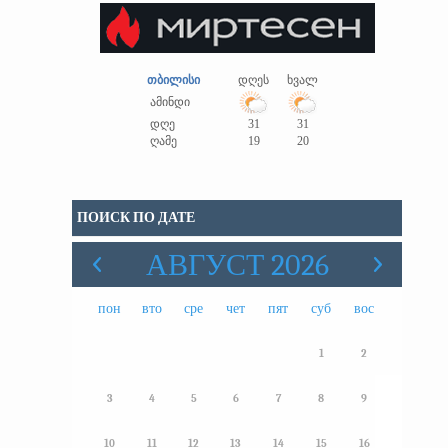
თბილისი
დღეს
ხვალ
ამინდი
დღე
31
31
ღამე
19
20
ПОИСК ПО ДАТЕ
АВГУСТ 2026
пон
вто
сре
чет
пят
суб
вос
1
2
3
4
5
6
7
8
9
10
11
12
13
14
15
16