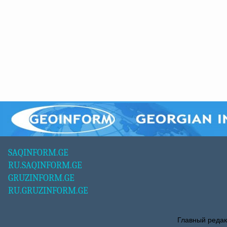
SAQINFORM.GE
RU.SAQINFORM.GE
GRUZINFORM.GE
RU.GRUZINFORM.GE
Главный редак