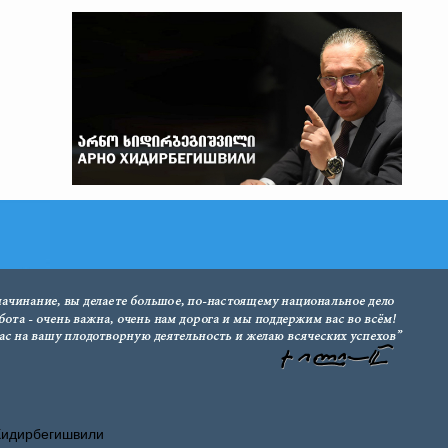
Хидирбегишвили