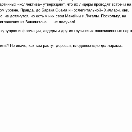
артийных «коллектива» утверждают, что их лидеры проводят встречи на
ом уровне. Правда, до Барака Обама и «ослепитальной» Хиллари, они,
о, не дотянутся, но есть у них свои Макейны и Лугалы. Поскольку, на
глашения из Вашингтона .. . не получал!
кулуарах информации, лидеры и других грузинских оппозиционных парт
ими?! Не иначе, как там растут деревья, плодоносящие долларами…