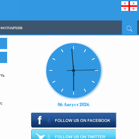
ФОТОАРХИВ
уть
 с
06 Август 2026