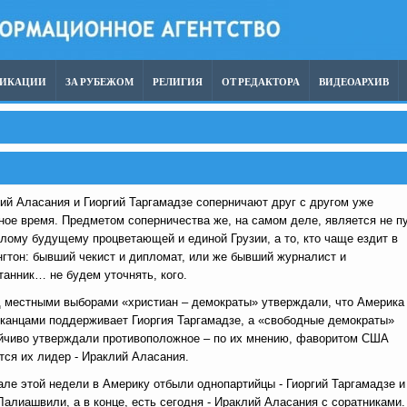
ЛИКАЦИИ
ЗА РУБЕЖОМ
РЕЛИГИЯ
ОТ РЕДАКТОРА
ВИДЕОАРХИВ
ий Аласания и Гиоргий Таргамадзе соперничают друг с другом уже
ное время. Предметом соперничества же, на самом деле, является не п
тлому будущему процветающей и единой Грузии, а то, кто чаще ездит в
гтон: бывший чекист и дипломат, или же бывший журналист и
танник… не будем уточнять, кого.
 местными выборами «христиан – демократы» утверждали, что Америка
канцами поддерживает Гиоргия Таргамадзе, а «свободные демократы»
йчиво утверждали противоположное – по их мнению, фаворитом США
тся их лидер - Ираклий Аласания.
але этой недели в Америку отбыли однопартийцы - Гиоргий Таргамадзе и
Лалиашвили, а в конце, есть сегодня - Ираклий Аласания с соратниками.