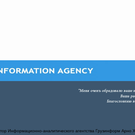
тор Информационно-аналитического агентства Грузинформ Арно 