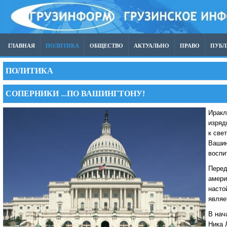
ГЛАВНАЯ
ПОЛИТИКА
ОБЩЕСТВО
АКТУАЛЬНО
ПРАВО
ПУБ
ПОЛИТИКА
СОПЕРНИКИ …ПО ВАШИНГТОНУ!
Иракл
изряд
к све
Вашин
воспи
Перед
амери
насто
являе
В нач
Ника 