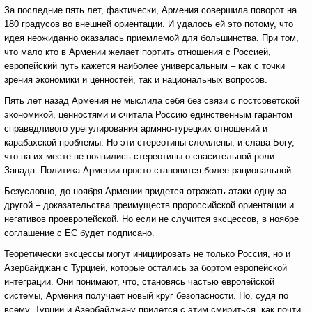
За последние пять лет, фактически, Армения совершила поворот на
180 градусов во внешней ориентации. И удалось ей это потому, что
идея неожиданно оказалась приемлемой для большинства. При том,
что мало кто в Армении желает портить отношения с Россией,
европейский путь кажется наиболее универсальным – как с точки
зрения экономики и ценностей, так и национальных вопросов.
Пять лет назад Армения не мыслила себя без связи с постсоветской
экономикой, ценностями и считала Россию единственным гарантом
справедливого урегулирования армяно-турецких отношений и
карабахской проблемы. Но эти стереотипы сломлены, и слава Богу,
что на их месте не появились стереотипы о спасительной роли
Запада. Политика Армении просто становится более рациональной.
Безусловно, до ноября Армении придется отражать атаки одну за
другой – доказательства преимуществ пророссийской ориентации и
негативов проевропейской. Но если не случится эксцессов, в ноябре
соглашение с ЕС будет подписано.
Теоретически эксцессы могут инициировать не только Россия, но и
Азербайджан с Турцией, которые остались за бортом европейской
интеграции. Они понимают, что, становясь частью европейской
системы, Армения получает новый круг безопасности. Но, судя по
всему, Турции и Азербайджану придется с этим смириться, как почти