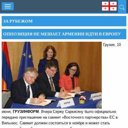
Toggle
navigation
ЗА РУБЕЖОМ
ОППОЗИЦИЯ НЕ МЕШАЕТ АРМЕНИИ ИДТИ В ЕВРОПУ
Грузия, 10
июня,
ГРУЗИНФОРМ
. Вчера Сержу Саркисяну было официально
передано приглашение на саммит «Восточного партнерства» ЕС в
Вильнюс. Саммит должен состояться в ноябре и может стать