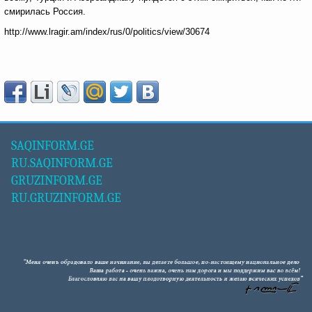
смирилась Россия.
http://www.lragir.am/index/rus/0/politics/view/30674
SAQINFORM.GE
RU.SAQINFORM.GE
GRUZINFORM.GE
RU.GRUZINFORM.GE