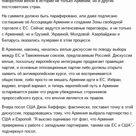
поворотной вехой в истории не только Армении, но и других
постсоветских стран.
На саммите должно быть парафировано, или даже подписано
соглашение об Ассоциации Армении и создании Зоны свободной
торговли с ЕС. Сейчас ведутся интенсивные переговоры, и не только
с Арменией, но и Грузией, Украиной, Молдовой. Азербайджан и
Беларусь оказались лузерами в этом процессе.
В Армении, наконец, начались вялые дискуссии по поводу выбора
между ЕС и Таможенным союзом, предлагаемым Россией. Дискуссии
вялые, поскольку европейскую интеграцию продвигает правящая
партия, и основные оппозиционные партии либо должны открыто
заявить об антиевропейском курсе, что не воспринимается
обществом, либо просто не мешать Армении идти в ЕС. Избран,
видимо, второй вариант, и теперь европейский путь в Армении
оспаривается разве что рядом убежденных сторонников
пророссийского курса, что вполне является их правом.
Вчера посол США Джон Хефферн, фактически, поставил точку в этой
дискуссии, порадовавшись тому, что Армения выбрала партнерство с
США и Европой. “Я высоко оцениваю тот факт, что Армения
привержена к работе с западными партнерами, такими как ЕС и США”,-
подчеркнул посол.