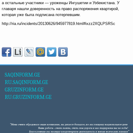
а остальные участники — уроженцы Ингушетии и Узбекистана. У
главаря нашли доверенность на право распоряжения квартирой,
которая уже была подписана потерпевшим.
http://ria.ru/incidents/20130626/945977819.html#ixzz2XQLPSRSc
SAQINFORM.GE
RU.SAQINFORM.GE
GRUZINFORM.GE
RU.GRUZINFORM.GE