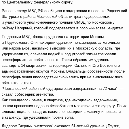
по Центральному федеральному округу.
Ранее в среду МВД РФ сообщило о задержании в поселке Родовицкий
Шатурского района Московской области трех подозреваемых
и участкового уполномоченного полиции ОМВД по московскому
району Нагорный, который подозревается в пособничестве бандитам.
По данным МВД, банда орудовала на территории Москвы
и Подмосковья. Они находили одиноких пенсионеров, алкоголиков
или наркоманов, насильно вывозили их в Московскую область, где
удерживали их, спаивали водкой и под угрозой жизни требовали
переоформить их собственность. Таким образом им удалось
завладеть 14 квартирами на территории Южного и Юго-Восточного
административных округов Москвы. Владельцы собственности после
переоформления впоследствии скончались при не выясненных пока
обстоятельствах.
"Чертановский районный суд арестовал задержанных на 72 часа", —
сказал собеседник агентства.
Как сообщалось ранее, в квартире, где находились задержанные,
нашли пропавших недавно безработного москвича и его супругу. По их
словам, неделю назад их насильно посадили в машину и привезли
в квартиру, где удерживали против воли.
Лидером "черных риелторов" оказался 51-летний уроженец Грузии,