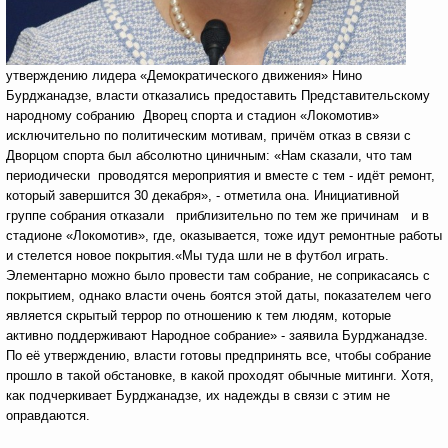
утверждению лидера «Демократического движения» Нино
Бурджанадзе, власти отказались предоставить Представительскому
народному собранию Дворец спорта и стадион «Локомотив»
исключительно по политическим мотивам, причём отказ в связи с
Дворцом спорта был абсолютно циничным: «Нам сказали, что там
периодически проводятся мероприятия и вместе с тем - идёт ремонт,
который завершится 30 декабря», - отметила она. Инициативной
группе собрания отказали приблизительно по тем же причинам и в
стадионе «Локомотив», где, оказывается, тоже идут ремонтные работы
и стелется новое покрытия.«Мы туда шли не в футбол играть.
Элементарно можно было провести там собрание, не соприкасаясь с
покрытием, однако власти очень боятся этой даты, показателем чего
является скрытый террор по отношению к тем людям, которые
активно поддерживают Народное собрание» - заявила Бурджанадзе.
По её утверждению, власти готовы предпринять все, чтобы собрание
прошло в такой обстановке, в какой проходят обычные митинги. Хотя,
как подчеркивает Бурджанадзе, их надежды в связи с этим не
оправдаются.