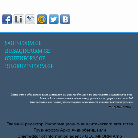
SAQINFORM.GE
RU.SAQINFORM.GE
GRUZINFORM.GE
RU.GRUZINFORM.GE
Главный редактор Информационно-аналитического агентства
Грузинформ Арно Хидирбегишвили
Chief editor of Information agency GEOINFORM Arno