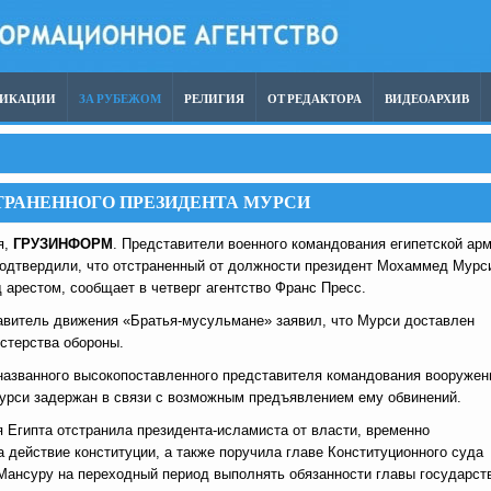
ЛИКАЦИИ
ЗА РУБЕЖОМ
РЕЛИГИЯ
ОТ РЕДАКТОРА
ВИДЕОАРХИВ
ТРАНЕННОГО ПРЕЗИДЕНТА МУРСИ
я,
ГРУЗИНФОРМ
. Представители военного командования египетской ар
одтвердили, что отстраненный от должности президент Мохаммед Мурс
 арестом, сообщает в четверг агентство Франс Пресс.
авитель движения «Братья-мусульмане» заявил, что Мурси доставлен
стерства обороны.
названного высокопоставленного представителя командования вооруже
Мурси задержан в связи с возможным предъявлением ему обвинений.
 Египта отстранила президента-исламиста от власти, временно
 действие конституции, а также поручила главе Конституционного суда
Мансуру на переходный период выполнять обязанности главы государст