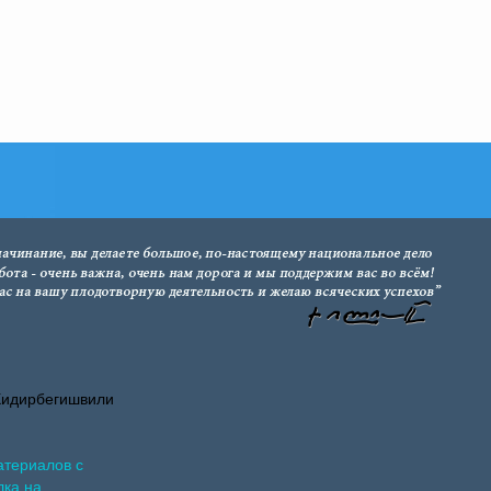
Хидирбегишвили
атериалов с
лка на