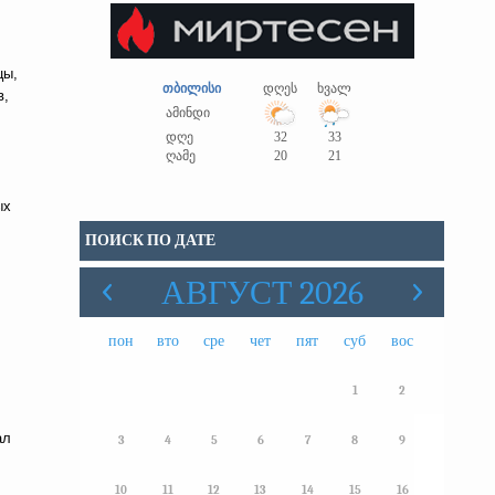
цы,
თბილისი
დღეს
ხვალ
в,
ამინდი
დღე
32
33
ღამე
20
21
ых
ПОИСК ПО ДАТЕ
АВГУСТ 2026
пон
вто
сре
чет
пят
суб
вос
1
2
ал
3
4
5
6
7
8
9
10
11
12
13
14
15
16