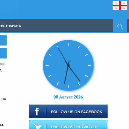
ФОТОАРХИВ
мии
и,
08 Август 2026
нных
ва.