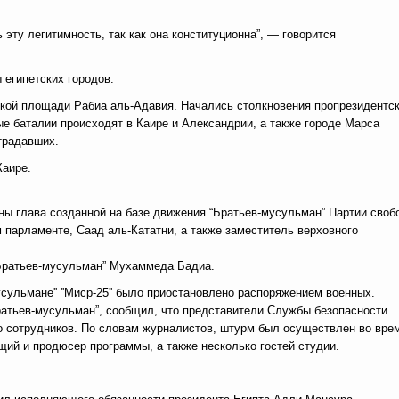
 эту легитимность, так как она конституционна”, — говорится
 египетских городов.
ской площади Рабиа аль-Адавия. Начались столкновения пропрезидентс
ые баталии происходят в Каире и Александрии, а также городе Марса
страдавших.
Каире.
ны глава созданной на базе движения “Братьев-мусульман” Партии своб
 парламенте, Саад аль-Кататни, а также заместитель верховного
“Братьев-мусульман” Мухаммеда Бадиа.
ульмане'' ''Миср-25'' было приостановлено распоряжением военных.
атьев-мусульман”, сообщил, что представители Службы безопасности
ко сотрудников. По словам журналистов, штурм был осуществлен во вре
щий и продюсер программы, а также несколько гостей студии.