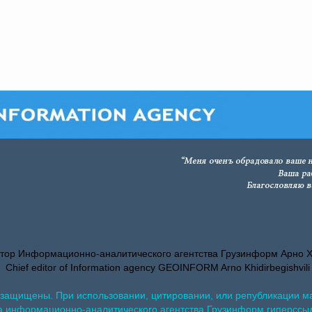
тор Информационно-аналитического агентства Грузинформ Арно 
Chief editor of Information agency GEOINFORM Arno Khidirbegishvili
 защищены. При использовании, цитировании, или републикации м
а информационно-аналитического агентства Грузинформ гиперссы