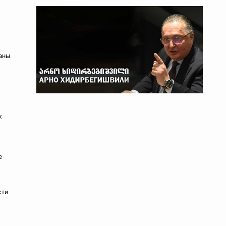
аны
х
е
ти.