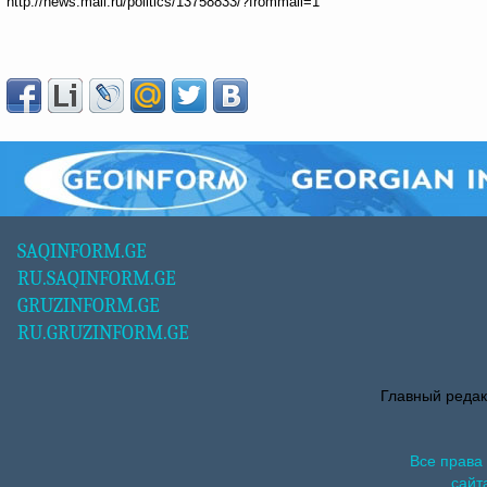
http://news.mail.ru/politics/13758833/?frommail=1
SAQINFORM.GE
RU.SAQINFORM.GE
GRUZINFORM.GE
RU.GRUZINFORM.GE
Главный редак
Все права
сайт