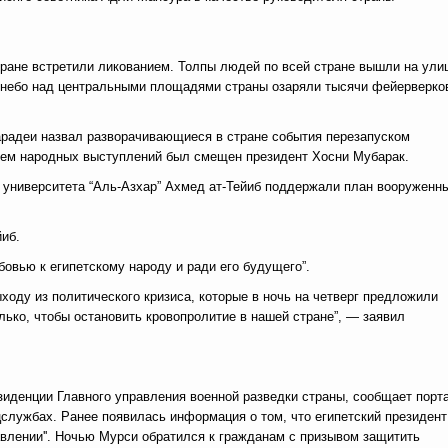
тране встретили ликованием. Толпы людей по всей стране вышли на ули
 небо над центральными площадями страны озаряли тысячи фейерверко
арадеи назвал разворачивающиеся в стране события перезапуском
нием народных выступлений был смещен президент Хосни Мубарак.
о университета “Аль-Азхар” Ахмед ат-Тейиб поддержали план вооруженн
иб.
бовью к египетскому народу и ради его будущего”.
ходу из политического кризиса, которые в ночь на четверг предложили
лько, чтобы остановить кровопролитие в нашей стране”, — заявил
иденции Главного управления военной разведки страны, сообщает порт
ецслужбах. Ранее появилась информация о том, что египетский президент
авлении''. Ночью Мурси обратился к гражданам с призывом защитить