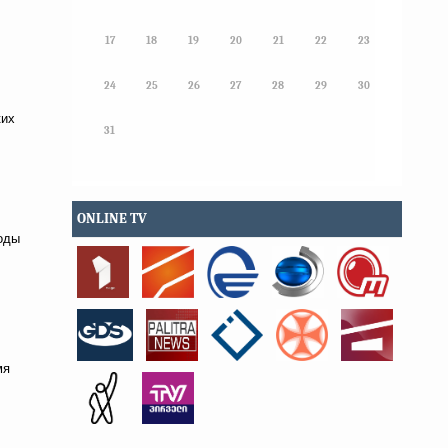
17
18
19
20
21
22
23
24
25
26
27
28
29
30
ких
31
ONLINE TV
оды
мя