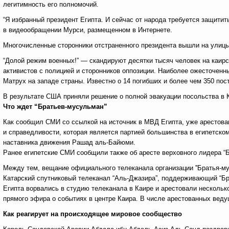
легитимность его полномочий.
“Я избранный президент Египта. И сейчас от народа требуется защитить
в видеообращении Мурси, размещенном в Интернете.
Многочисленные сторонники отстраненного президента вышли на улицы
“Долой режим военных!” — скандируют десятки тысяч человек на каир
активистов с полицией и сторонников оппозиции. Наиболее ожесточенн
Матрух на западе страны. Известно о 14 погибших и более чем 350 по
В результате США приняли решение о полной эвакуации посольства в 
Что ждет “Братьев-мусульман”
Как сообщил СМИ со ссылкой на источник в МВД Египта, уже арестова
и справедливости, которая является партией большинства в египетском
наставника движения Рашад аль-Байюми.
Ранее египетские СМИ сообщили также об аресте верховного лидера 
Между тем, вещание официального телеканала организации ''Братья-мус
Катарский спутниковый телеканал “Аль-Джазира”, поддерживающий “Бр
Египта ворвались в студию телеканала в Каире и арестовали несколь
прямого эфира о событиях в центре Каира. В числе арестованных веду
Как реагирует на
происходящее мировое сообщество