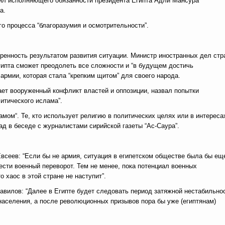
ил исполняющего обязанности президента Египта Адли Мансура
a.
о процесса “благоразумия и осмотрительности”.
енность результатом развития ситуации. Министр иностранных дел стр
гипта сможет преодолеть все сложности и “в будущем достичь
армии, которая стала “крепким щитом” для своего народа.
ает вооруженный конфликт властей и оппозиции, назвал попытки
литического ислама”.
амом“. Те, кто использует религию в политических целях или в интереса
сад в беседе с журналистами сирийской газеты “Ас-Саура”.
сеев: “Если бы не армия, ситуация в египетском обществе была бы ещ
вести военный переворот. Тем не менее, пока потенциал военных
о хаос в этой стране не наступит”.
вилов: “Далее в Египте будет следовать период затяжной нестабильнос
населения, а после революционных призывов пора бы уже (египтянам)