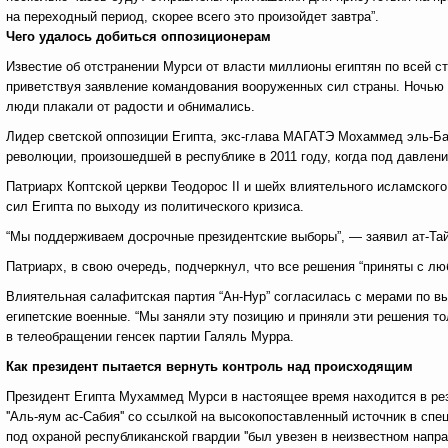
на переходный период, скорее всего это произойдет завтра”.
Чего удалось добиться оппозиционерам
Известие об отстранении Мурси от власти миллионы египтян по всей с
приветствуя заявление командования вооруженных сил страны. Ночью
люди плакали от радости и обнимались.
Лидер светской оппозиции Египта, экс-глава МАГАТЭ Мохаммед эль-Б
революции, произошедшей в республике в 2011 году, когда под давле
Патриарх Коптской церкви Теодорос II и шейх влиятельного исламског
сил Египта по выходу из политического кризиса.
“Мы поддерживаем досрочные президентские выборы”, — заявил ат-Тай
Патриарх, в свою очередь, подчеркнул, что все решения “приняты с лю
Влиятельная салафитская партия “Ан-Нур” согласилась с мерами по вы
египетские военные. “Мы заняли эту позицию и приняли эти решения то
в телеобращении генсек партии Галяль Мурра.
Как президент пытается вернуть контроль над
происходящим
Президент Египта Мухаммед Мурси в настоящее время находится в рез
''Аль-яум ас-Сабия'' со ссылкой на высокопоставленный источник в сп
под охраной республиканской гвардии ''был увезен в неизвестном напр