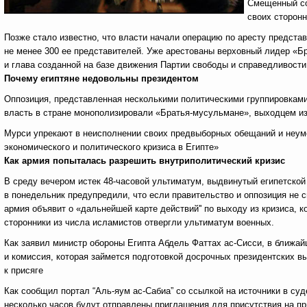
Смещенный со
своих сторонн
Позже стало известно, что власти начали операцию по аресту предста
не менее 300 ее представителей. Уже арестованы верховный лидер «
и глава созданной на базе движения Партии свободы и справедливости
Почему египтяне недовольны президентом
Оппозиция, представленная несколькими политическими группировкам
власть в стране монополизировали «Братья-мусульмане», выходцем из
Мурси упрекают в неисполнении своих предвыборных обещаний и неумел
экономического и политического кризиса в Египте»
Как армия попыталась разрешить внутриполитический кризис
В среду вечером истек 48-часовой ультиматум, выдвинутый египетской
в понедельник предупредили, что если правительство и оппозиция не 
армия объявит о «дальнейшей карте действий'' по выходу из кризиса, к
сторонники из числа исламистов отвергли ультиматум военных.
Как заявил министр обороны Египта Абдель Фаттах ас-Сисси, в ближа
и комиссия, которая займется подготовкой досрочных президентских в
к присяге
Как сообщил портал “Аль-яум ас-Сабиа” со ссылкой на источники в су
несколько часов будут отправлены приглашения для присутствия на пр