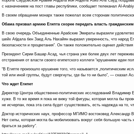
Король Саудовской Аравии Абдала ибн Абдель Азиз Аль Сауд поздрав
с назначением на пост главы республики, сообщает телеканал Al-Arabiy
В своем обращении монарх также пожелал всем сторонам политическог
Обама призвал армию Египта скорее передать власть гражданским
В свою очередь Объединенные Арабские Эмираты выразили удовлетвор
шейх Абдала бен Заед Аль Нахайян выразил уверенность, что народ Е
безопасности и процветания”. Он также положительно оценил действия 
Президент Сирии Башар Асад, чья страна уже более двух лет пережив
отстранения от власти своего египетского коллеги “крушением идеи по
“В Египте произошло крушение того, что называется „политическим исл
той или иной группы, будут свергнуты, где бы то ни было”, — сказал А
Что ждет Египет
Директор Центра общественно-политических исследований Владимир Ев
хуже. В то же время я пока не вижу той фигуры, которая могла бы про
не исчерпан, пока эта сила будет существовать, есть надежда на то, чт
Доктор исторических наук, профессор МГИМО востоковед Александр Ва
Нет силы, которая могла бы мобилизовать вокруг себя большую часть 
браться за работу”.