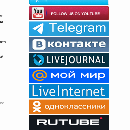
ст
ми
что
ой
тво