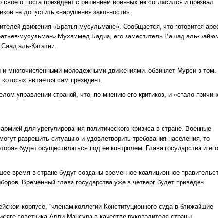
 своего поста президент с решением военных не согласился и призвал
иков не допустить «нарушения законности».
вителей движения «Братья-мусульмане». Сообщается, что готовится аре
Братьев-мусульман» Мухаммед Бадиа, его заместитель Рашад аль-Байю
 Саад аль-Кататни.
и и многочисленными молодежными движениями, обвиняет Мурси в том, 
 которых является сам президент.
ом управлении страной, что, по мнению его критиков, и «стало причин
 армией для урегулирования политического кризиса в стране. Военные
смогут разрешить ситуацию и удовлетворить требования населения, то
оторая будет осуществляться под ее контролем. Глава государства и его
йшее время в стране будут созданы временное коалиционное правительс
ыборов. Временный глава государства уже в четверг будет приведен
дейском корпусе, “членам коллегии Конституционного суда в ближайшие
исяге советника Адли Мансура в качестве руководителя страны