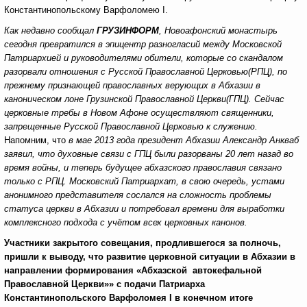
Константинопольскому Варфоломею I.
Как недавно сообщал
ГРУЗИНФОРМ
,
Новоафонский монастырь
сегодня превратился в эпицентр
разногласий между Московской
Патриархией и руководителями обители, которые со скандалом
разорвали отношения с Русской Православной Церковью(РПЦ), по
прежнему признающей православных верующих в Абхазии в
каноническом лоне Грузинской Православной Церкви(ГПЦ).
Сейчас
церковные требы в Новом Афоне осуществляют священники,
запрещенные Русской Православной Церковью к служению.
Напомним, что
в мае 2013 года президент Абхазии Александр Анкваб
заявил, что духовные связи с ГПЦ были разорваны 20 лет назад во
время войны, и теперь будущее абхазского православия связано
только с РПЦ. Московский Патриархат, в свою очередь, устами
анонимного представителя сослался на сложность проблемы
статуса церкви в Абхазии и потребовал времени для выработки
комплексного подхода с учётом всех церковных канонов.
Участники закрытого совещания, продлившегося за полночь,
пришли к выводу, что развитие церковной ситуации в Абхазии в
направлении формирования «Абхазской автокефальной
Православной Церкви»» с подачи Патриарха
Константинопольского Варфоломея
I
в конечном итоге