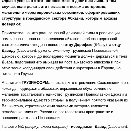
Однако успеха в этом вопросе можно добиться лишь в том
случае, если делать это негласно и весьма осторожно,
желательно через европейских союзников, сформировавших
структуры в гражданском секторе Абхазии, которым абхазы
доверяют.
Примечательно, что роль основной движущей силы в реализации
намеченного плана по вовлечению абхазов в соблазн церковной
«автокефалии» отведена вовсе не
отцу Дорофею
(Дбару), а
отцу
Давиду
(Сарсания), рукоположенному Грузинской Православной
Церковью, который до последнего момента должен держаться в тени
Дбара, подогревая его амбиции на пост абхазского епископа и при
этом тесно координируя свои действия с кураторами в Европе, но
никак не в Грузии.
Аналитики
ГРУЗИНФОРМ
а считают, что стремление Саакашвили и его
команды поддержать абхазских церковников обусловлено не
желанием восстановить единство Грузинской Православной Церкви и
территориальное единство страны, а получением прямого указания из
Вашингтона, стратегическими задачами которого являются
ослабление влияния России на постсоветском пространстве и
внесение раскола в Православие.
На фото
№1
(вверху, слева направо)
-
иеродиакон Давид
(Сарсания),