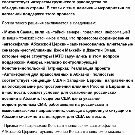
соответствует интересам грузинского руководства по
объединению страны. В связи с этим намечены мероприятия по
негласной поддержке этого процесса.
Логика такого решения заключается в следующем:
-
Михеил Саакашвили
на «тайной вечере» поделился информацией
из вашингтонских источников о том, что
процессом формирования
«автокефалии Абхазской Церкви» заинтересовались влиятельные
сенаторы-республиканцы Джон Маккейн и Джастин Эмаш,
которые через структуры НАТО заручились в этом вопросе
поддержкой Анкары, негласно контролирующей
Константинопольский Патриархат. Реализация проекта
«Автокефалия для православных в Абхазии» полностью
соответствует концепции США и Западной Европы, направленной
на блокирование распространения влияния России в Евразии и,
в частности, создает условия для ослабления российских
позиций в Абхазии. Госдепом США даны указания
подконтрольным СМИ, работающим на российском и
южнокавказском направлениях, освещать церковную ситуацию в
Абхазии системно и в выгодном для США контексте.
- Признание Патриархом Константинопольским «автокефалии
Абхазской Церкви», рукоположение Константинополем епископа в