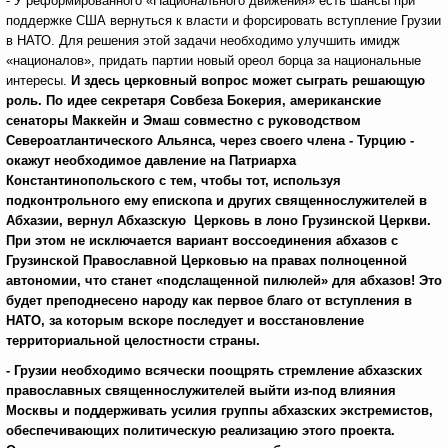
- У реформированного «Национального движения» есть шансы при
поддержке США вернуться к власти и форсировать вступление Грузии
в НАТО.
Для решения этой задачи необходимо улучшить имидж
«националов», придать партии новый ореол борца за национальные
интересы.
И здесь церковный вопрос может сыграть решающую
роль. По идее секретаря Совбеза Бокерия, американские
сенаторы Маккейн и Эмаш совместно с руководством
Североатлантического Альянса, через своего члена - Турцию -
окажут необходимое давление на Патриарха
Константинопольского с тем, чтобы тот, используя
подконтрольного ему епископа и других священнослужителей в
Абхазии, вернул Абхазскую Церковь в лоно Грузинской Церкви.
При этом не исключается вариант воссоединения абхазов с
Грузинской Православной Церковью на правах полноценной
автономии, что станет «подслащенной пилюлей» для абхазов! Это
будет преподнесено народу как первое благо от вступления в
НАТО, за которым вскоре последует и восстановление
территориальной целостности страны.
- Грузии необходимо всячески поощрять стремление абхазских
православных священнослужителей выйти из-под влияния
Москвы и поддерживать усилия группы абхазских экстремистов,
обеспечивающих политическую реализацию этого проекта.