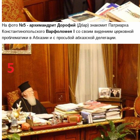
На фото
№5
-
архимандрит Дорофей
(Дбар) знакомит Патриарха
Константинопольского
Варфоломея
I
со своим видением церковной
проблематики в Абхазии и с просьбой абхазской делегации.