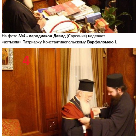
На фото
№4
-
иеродиакон Давид
(Сарсания) надевает
«ахтырпа» Патриарху Константинопольскому
Варфоломею
I
.