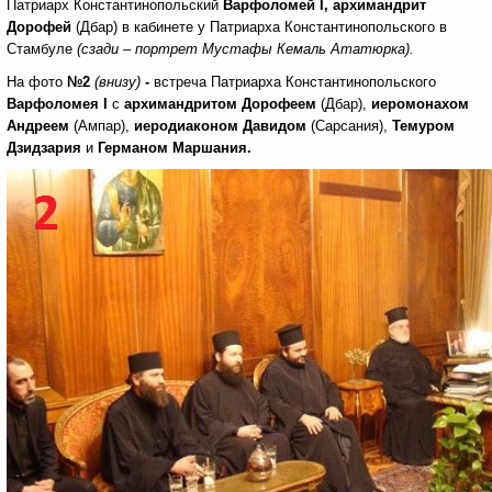
Патриарх Константинопольский
Варфоломей
I
,
архимандрит
Дорофей
(Дбар) в кабинете у Патриарха Константинопольского в
Стамбуле
(сзади – портрет Мустафы Кемаль
Ататюрка).
На фото
№2
(внизу)
-
встреча Патриарха Константинопольского
Варфоломея
I
с
архимандритом Дорофеем
(Дбар),
иеромонахом
Андреем
(Ампар),
иеродиаконом Давидом
(Сарсания),
Темуром
Дзидзария
и
Германом Маршания.