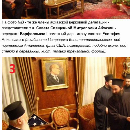
На фото
№3
-
те же члены абхазской церковной делегации -
представители т.н.
Совета Священной Митрополии Абхазии -
передают
Варфоломею
I
памятный дар - икону святого Евстафия
Аписльского
(в кабинете Патриарха Константинопольского, под
портретом
Ататюрка, флаг США, помещённый, подобно иконе, под
стекло в деревянный киот, только треугольной формы).