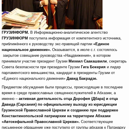
ГРУЗИНФОРМ.
В Информационно-аналитическое агентство
ГРУЗИНФОРМ
поступила информация от компетентного источника,
приближённого к руководству экс-правящей партии
«Единое
национальное движение».
Оказывается, в июле с.г. состоялось
закрытое совещание руководства «Нацдвижения», в котором
принимали участие президент Грузии
Михеил Саакашвили
, секретарь
Совета безопасности при президенте Грузии
Гига Бокерия
и лидер
парламентского меньшинства, кандидат в президенты Грузии от
«Единого национального движения»
Давид Бакрадзе.
Предметом обсуждения были процессы, происходящие в последнее
время в среде православных священнослужителей в Абхазии, а
именно –
активная деятельность
отца Дорофея (Дбара) и отца
Давида (Сарсания) по официальному выходу из юрисдикции
Грузинской Православной Церкви и созданию п
ри поддержке
Константинопольской патриархии
на территории Абхазии
«Автокефальной Православной Церкви».
Соответствующее
письменное обращение уже поступило от группы абхазов к Патриарху