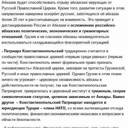
Абхазии будет способствовать отрыву абхазских верующих от
Русской Православной Церкви. Кроме того, развитие ситуации в этом
направлении наверняка оскорбит русских, заботящихся об абхазах
более 20 лет и рассчитывающих на взаимность. Это приведет к
дистанцированию России от Абхазии и
осложнению российско-
абхазских политических, экономических и гуманитарных
отношений
. Грузия и ее союзники обязаны незамедлительно
воспользоваться складывающейся благоприятной ситуацией.
- Патриарх Константинопольский
традиционно
считается в
сообществе православных церквей «первым среди равных» (первым
по чести). Константинополь имеет формальное право признать
«независимость» Абхазской церкви, невзирая на протесты Грузинской,
Русской и иных православных церквей. Однако Грузии в этом плане
ничего не угрожает – церковную независимость абхазы в
действительности не получат, так как Константинопольская
Патриархия превратилась в церковный институт
с туманным, скорее
символическим статусом, целиком зависимым от Анкары. Важно
другое – Константинопольский Патриархат
находится в
юрисдикции Турции – члена НАТО,
со всеми вытекающими отсюда
политическими, финансово-экономическими нюансами и вопросами в
области безопасности.