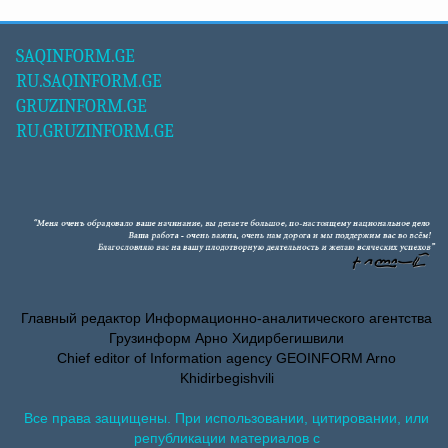
SAQINFORM.GE
RU.SAQINFORM.GE
GRUZINFORM.GE
RU.GRUZINFORM.GE
Главный редактор Информационно-аналитического агентства
Грузинформ Арно Хидирбегишвили
Chief editor of Information agency GEOINFORM Arno
Khidirbegishvili
Все права защищены. При использовании, цитировании, или
републикации материалов с