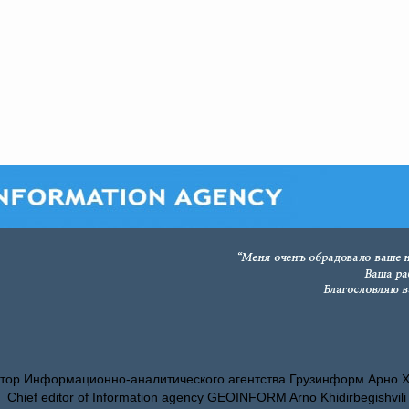
тор Информационно-аналитического агентства Грузинформ Арно 
Chief editor of Information agency GEOINFORM Arno Khidirbegishvili