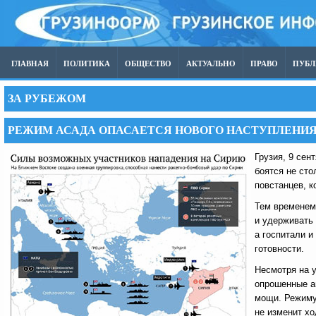
ГЛАВНАЯ
ПОЛИТИКА
ОБЩЕСТВО
АКТУАЛЬНО
ПРАВО
ПУБ
ЗА РУБЕЖОМ
РЕЖИМ АСАДА ОПАСАЕТСЯ НОВОГО НАСТУПЛЕНИ
Грузия, 9 сен
боятся не сто
повстанцев, к
Тем временем
и удерживать
а госпитали 
готовности.
Несмотря на 
опрошенные аг
мощи. Режиму
не изменит хо