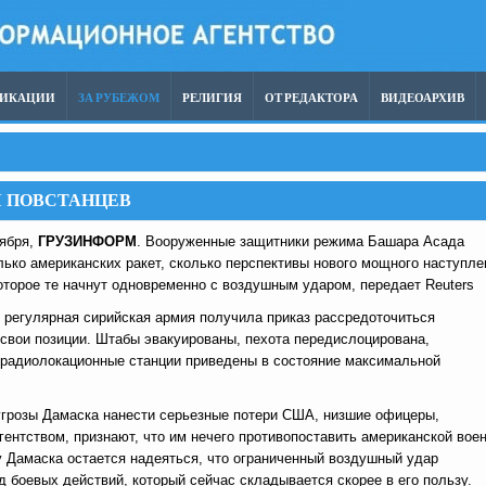
ЛИКАЦИИ
ЗА РУБЕЖОМ
РЕЛИГИЯ
ОТ РЕДАКТОРА
ВИДЕОАРХИВ
Я ПОВСТАНЦЕВ
тября,
ГРУЗИНФОРМ
. Вооруженные защитники режима Башара Асада
лько американских ракет, сколько перспективы нового мощного наступле
оторое те начнут одновременно с воздушным ударом, передает Reuters
 регулярная сирийская армия получила приказ рассредоточиться
 свои позиции. Штабы эвакуированы, пехота передислоцирована,
и радиолокационные станции приведены в состояние максимальной
угрозы Дамаска нанести серьезные потери США, низшие офицеры,
ентством, признают, что им нечего противопоставить американской вое
 Дамаска остается надеяться, что ограниченный воздушный удар
д боевых действий, который сейчас складывается скорее в его пользу.