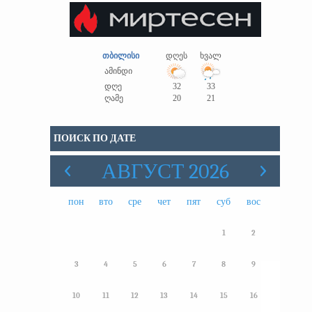
თბილისი
დღეს
ხვალ
ამინდი
დღე
32
33
ღამე
20
21
ПОИСК ПО ДАТЕ
АВГУСТ 2026
пон
вто
сре
чет
пят
суб
вос
1
2
3
4
5
6
7
8
9
10
11
12
13
14
15
16