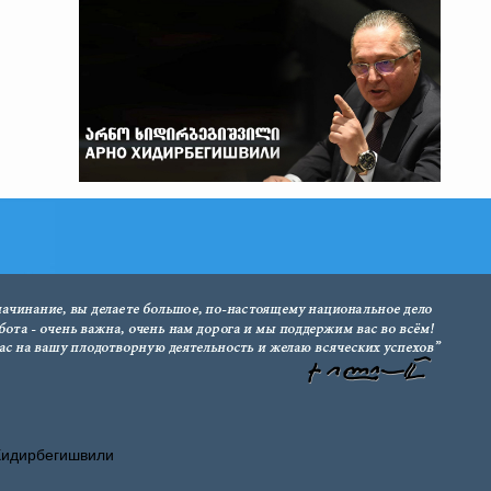
Хидирбегишвили