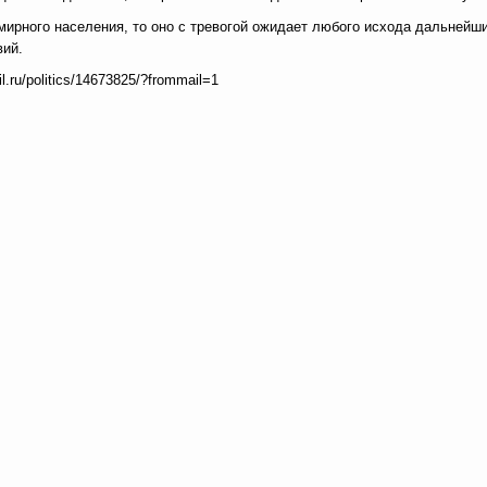
мирного населения, то оно с тревогой ожидает любого исхода дальнейш
вий.
il.ru/politics/14673825/?frommail=1