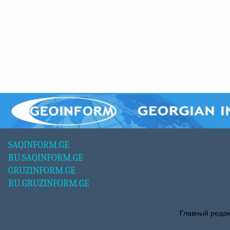
SAQINFORM.GE
RU.SAQINFORM.GE
GRUZINFORM.GE
RU.GRUZINFORM.GE
Главный редак