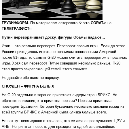
ГРУЗИНФОРМ.
По материалам
авторского блогга
CORAT
-
а
на
ТЕЛЕГРАФИСТ
е.
Путин переворачивает доску, фигуры Обамы падают…
Итак… это реально переворот. Переворот правил игры. Если до этого
России приходилось играть по правилам навязанными Америкой
после 91-года, то саммит G-20 можно считать переворотом в правилах
игры. Хотя сам переворот Путин совершил несколько раньше. П-20
стал просто закрепляющей темой этого события.
Но давайте обо всем по порядку.
СНОУДЕН – ФИГУРА БЕЛЫХ
На G-20 отдельно и заранее прилетают лидеры стран БРИКС. Но
обратите внимание, кто прилетел первым? Первым прилетела
президент Бразилии. Которая буквально несколько месяцев назад из
всей группы БРИКС с Америкой была близка больше всего.
Но вот тут неожиданно открылось, что ее лично прослушивает ЦРУ и
АНБ. Неприятная новость для президента одной из сильнейших