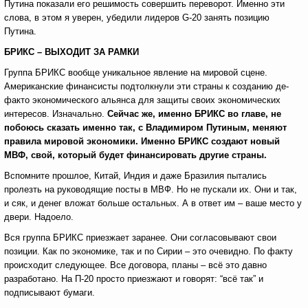
Путина показали его решимость совершить переворот. Именно эти
слова, в этом я уверен, убедили лидеров G-20 занять позицию
Путина.
БРИКС – ВЫХОДИТ ЗА РАМКИ
Группа БРИКС вообще уникальное явление на мировой сцене.
Американские финансисты подтолкнули эти страны к созданию де-
факто экономического альянса для защиты своих экономических
интересов. Изначально.
Сейчас же, именно БРИКС во главе, не
побоюсь сказать именно так, с Владимиром Путиным, меняют
правила мировой экономики. Именно БРИКС создают новый
МВФ, свой, который будет финансировать другие страны.
Вспомните прошлое, Китай, Индия и даже Бразилия пытались
пролезть на руководящие посты в МВФ. Но не пускали их. Они и так,
и сяк, и денег вложат больше остальных. А в ответ им – ваше место у
двери. Надоело.
Вся группа БРИКС приезжает заранее. Они согласовывают свои
позиции. Как по экономике, так и по Сирии – это очевидно. По факту
происходит следующее. Все договора, планы – всё это давно
разработано. На П-20 просто приезжают и говорят: “всё так” и
подписывают бумаги.