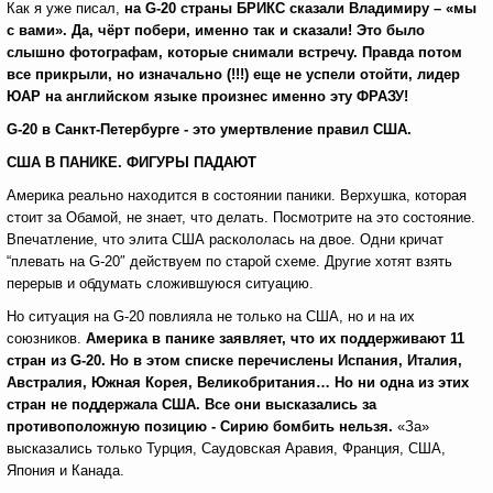
Как я уже писал,
на
G
-20 страны БРИКС сказали Владимиру – «мы
с вами». Да, чёрт побери, именно так и сказали! Это было
слышно фотографам, которые снимали встречу. Правда потом
все прикрыли, но изначально (!!!) еще не успели отойти, лидер
ЮАР на английском языке произнес именно эту ФРАЗУ!
G
-20 в Санкт-Петербурге - это умертвление правил США.
США В ПАНИКЕ. ФИГУРЫ ПАДАЮТ
Америка реально находится в состоянии паники. Верхушка, которая
стоит за Обамой, не знает, что делать. Посмотрите на это состояние.
Впечатление, что элита США раскололась на двое. Одни кричат
“плевать на G-20″ действуем по старой схеме. Другие хотят взять
перерыв и обдумать сложившуюся ситуацию.
Но ситуация на G-20 повлияла не только на США, но и на их
союзников.
Америка в панике заявляет, что их поддерживают 11
стран из
G
-20. Но в этом списке перечислены Испания, Италия,
Австралия, Южная Корея, Великобритания… Но ни одна из этих
стран не поддержала США. Все они высказались за
противоположную позицию - Сирию бомбить нельзя.
«За»
высказались только Турция, Саудовская Аравия, Франция, США,
Япония и Канада.