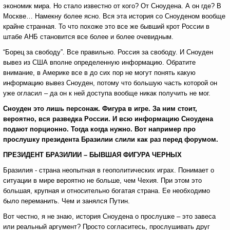
экономик мира. Но стало известно от кого? От Сноудена. А он где? В
Москве… Намекну более ясно. Вся эта история со Сноуденом вообще
крайне странная. То что похоже это все же бывший крот России в
штабе АНБ становится все более и более очевидным.
“Борец за свободу”. Все правильно. Россия за свободу. И Сноуден
вывез из США вполне определенную информацию. Обратите
внимание, в Америке все в до сих пор не могут понять какую
информацию вывез Сноуден, потому что большую часть которой он
уже огласил – да он к ней доступа вообще никак получить не мог.
Сноуден это лишь персонаж. Фигура в игре. За ним стоит,
вероятно, вся разведка России. И всю информацию Сноудена
подают порционно. Тогда когда нужно. Вот например про
прослушку президента Бразилии слили как раз перед форумом.
ПРЕЗИДЕНТ БРАЗИЛИИ – БЫВШАЯ ФИГУРА ЧЕРНЫХ
Бразилия - страна неопытная в геополитических играх. Понимает о
ситуации в мире вероятно не больше, чем Чехия. При этом это
большая, крупная и относительно богатая страна. Ее необходимо
было переманить. Чем и занялся Путин.
Вот честно, я не знаю, история Сноудена о прослушке – это завеса
или реальный аргумент? Просто согласитесь, прослушивать друг