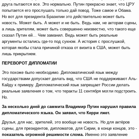
друга пытаются все. Это нормально. Путин прекрасно знает, что ЦРУ
попытается его прослушать только дай повод. Тоже самое и Обама.
Но вот для президента Бразилии это действительно может быть
новость. Может быть. А может и не быть. Ведь нам, не акторам сцены,
а лишь зрителям, может быть совершенно неизвестно, что такого еще
сказал Путин ей… Чем заманил. Ведь может быть реальные
аргументы остались где-то под сукном. А история с прослушкой,
которая якобы стала причиной отказа от визита в США, может быть
лишь прикрытием.
ПЕРЕВОРОТ ДИПЛОМАТИИ
Это похоже было необходимо. Дипломатический язык между
государствами допускает делать вид, что США не поддерживают Аль-
Кайду к примеру. Дипломатический язык запрещает России делать
реальные заявления о том, что теракты 11 сентября могли подстроить.
Но.
За несколько дней до саммита Владимир Путин нарушил правила
дипломатического языка. Он заявил, что Керри лжет.
Друзья, для нас, зрителей, это вообще не новость. Но для актёров
сцены, для президентов, дипломатов, для Сирии, в конце концов, это -
показатель огромной решимости слома.
Именно это заявление