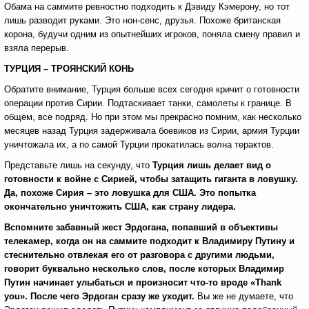
Обама на саммите ревностно подходить к Дэвиду Кэмерону, но тот
лишь разводит руками. Это нон-сенс, друзья. Похоже британская
корона, будучи одним из опытнейших игроков, поняла смену правил и
взяла перерыв.
ТУРЦИЯ – ТРОЯНСКИЙ КОНЬ
Обратите внимание, Турция больше всех сегодня кричит о готовности
операции против Сирии. Подтаскивает танки, самолеты к границе. В
общем, все подряд. Но при этом мы прекрасно помним, как несколько
месяцев назад Турция задерживала боевиков из Сирии, армия Турции
уничтожала их, а по самой Турции прокатилась волна терактов.
Представьте лишь на секунду, что
Турция лишь делает вид о
готовности к войне с Сирией, чтобы затащить гиганта в ловушку.
Да, похоже Сирия – это ловушка для США. Это попытка
окончательно уничтожить США, как страну лидера.
Вспомните забавный жест Эрдогана, попавший в объективы
телекамер, когда он на саммите подходит к Владимиру Путину и
стеснительно отвлекая его от разговора с другими людьми,
говорит буквально несколько слов, после которых Владимир
Путин начинает улыбаться и произносит что-то вроде «Thank
you».
После чего Эрдоган сразу же уходит.
Вы же не думаете, что