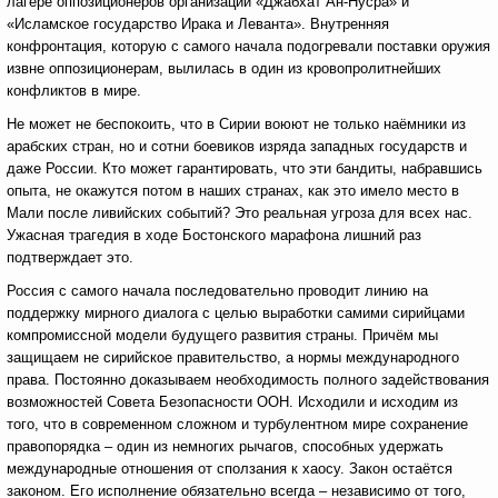
лагере оппозиционеров организации «Джабхат Ан-Нусра» и
«Исламское государство Ирака и Леванта». Внутренняя
конфронтация, которую с самого начала подогревали поставки оружия
извне оппозиционерам, вылилась в один из кровопролитнейших
конфликтов в мире.
Не может не беспокоить, что в Сирии воюют не только наёмники из
арабских стран, но и сотни боевиков изряда западных государств и
даже России. Кто может гарантировать, что эти бандиты, набравшись
опыта, не окажутся потом в наших странах, как это имело место в
Мали после ливийских событий? Это реальная угроза для всех нас.
Ужасная трагедия в ходе Бостонского марафона лишний раз
подтверждает это.
Россия с
самого начала последовательно проводит линию на
поддержку мирного диалога с
целью выработки самими сирийцами
компромиссной модели будущего развития страны. Причём мы
защищаем не сирийское правительство, а нормы международного
права. Постоянно доказываем необходимость полного задействования
возможностей Совета Безопасности ООН. Исходили и исходим из
того, что в современном сложном и турбулентном мире сохранение
правопорядка – один из немногих рычагов, способных удержать
международные отношения от сползания к хаосу. Закон остаётся
законом. Его исполнение обязательно всегда – независимо от того,