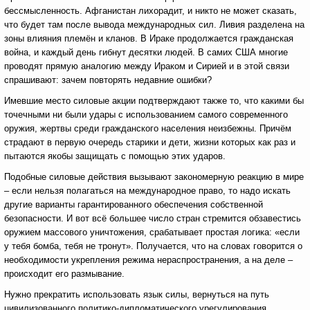
бессмысленность. Афганистан лихорадит, и никто не может сказать,
что будет там после вывода международных сил. Ливия разделена на
зоны влияния племён и кланов. В Ираке продолжается гражданская
война, и каждый день гибнут десятки людей. В самих США многие
проводят прямую аналогию между Ираком и Сирией и в этой связи
спрашивают: зачем повторять недавние ошибки?
Имевшие место силовые акции подтверждают также то, что какими бы
точечными ни были удары с использованием самого современного
оружия, жертвы среди гражданского населения неизбежны. Причём
страдают в первую очередь старики и дети, жизни которых как раз и
пытаются якобы защищать с помощью этих ударов.
Подобные силовые действия вызывают закономерную реакцию в мире
– если нельзя полагаться на международное право, то надо искать
другие варианты гарантированного обеспечения собственной
безопасности. И вот всё большее число стран стремится обзавестись
оружием массового уничтожения, срабатывает простая логика: «если
у тебя бомба, тебя не тронут». Получается, что на словах говорится о
необходимости укрепления режима нераспространения, а на деле –
происходит его размывание.
Нужно прекратить использовать язык силы, вернуться на путь
цивилизованного политико-дипломатического урегулирования