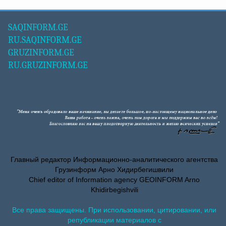
SAQINFORM.GE
RU.SAQINFORM.GE
GRUZINFORM.GE
RU.GRUZINFORM.GE
Главный редактор Информационно-аналитического агентства
Грузинформ Арно Хидирбегишвили
Chief editor of Information agency GEOINFORM Arno
Khidirbegishvili
Все права защищены. При использовании, цитировании, или
републикации материалов с