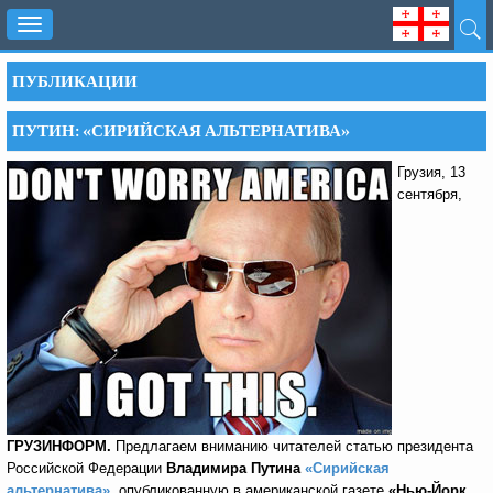
Toggle
navigation
ПУБЛИКАЦИИ
ПУТИН: «СИРИЙСКАЯ АЛЬТЕРНАТИВА»
Грузия, 13
сентября,
ГРУЗИНФОРМ.
Предлагаем вниманию читателей статью президента
Российской Федерации
Владимира Путина
«Сирийская
альтернатива»
,
опубликованную в американской газете
«Нью-Йорк