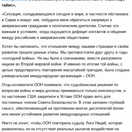
таймс».
«Ситуация, складывающаяся сегодня в мире, в частности обстановка
в Сирии и вокруг неё, побудила меня обратиться напрямую к
американским гражданам и политическим деятелям. Считаю это
важным в условиях, когда ощущается дефицит контактов и общения
между российским и американским обществами.
Хотел бы напомнить, что отношения между нашими странами в своём
развитии прошли разные этапы. Мы противостояли друг другу в годы
«холодной войны». Но мы были и союзниками, вместе разгромили
нацизм во Второй мировой войне. И именно по итогам той войны, с
целью предотвратить повторение масштабной трагедии, была создана
универсальная международная организация – ООН.
Отцы-основатели ООН понимали, что судьбоносные решения по
вопросам войны и мира должны приниматься только консенсусом, и
по настоянию США закрепили в Уставе ООН право вето для
постоянных членов Совета Безопасности. В этом заложен глубокий
смысл, обеспечивающий на протяжении многих десятилетий более
или менее устойчивое развитие международных отношений.
Никто не хочет, чтобы ООН повторила судьбу Лиги Наций, которая
развалилась из-за отсутствия реальных рычагов воздействия на