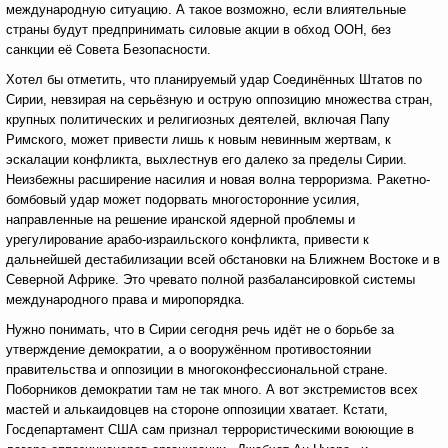
международную ситуацию. А такое возможно, если влиятельные
страны будут предпринимать силовые акции в обход ООН, без
санкции её Совета Безопасности.
Хотел бы отметить, что планируемый удар Соединённых Штатов по
Сирии, невзирая на серьёзную и острую оппозицию множества стран,
крупных политических и религиозных деятелей, включая Папу
Римского,
может привести лишь к новым невинным жертвам, к
эскалации конфликта, выхлестнув его далеко за пределы Сирии.
Неизбежны расширение насилия и новая волна терроризма. Ракетно-
бомбовый удар может подорвать многосторонние усилия,
направленные на решение иранской ядерной проблемы и
урегулирование арабо-израильского конфликта, привести
к
дальнейшей дестабилизации всей обстановки на Ближнем Востоке и
в
Северной Африке. Это чревато полной разбалансировкой системы
международного права и миропорядка.
Нужно понимать, что в Сирии сегодня речь идёт не о борьбе за
утверждение демократии, а о вооружённом противостоянии
правительства и оппозиции в многоконфессиональной стране.
Поборников демократии там не так много. А вот экстремистов всех
мастей и алькаидовцев на стороне оппозиции хватает. Кстати,
Госдепартамент США сам признал террористическими воюющие в