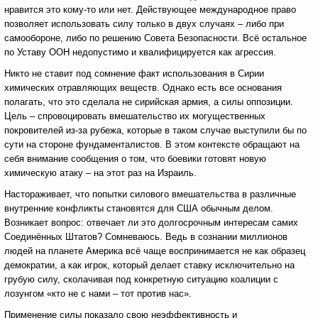
нравится это кому-то или нет. Действующее международное право
позволяет использовать силу только в двух случаях – либо при
самообороне, либо по решению Совета Безопасности. Всё остальное
по Уставу ООН недопустимо и квалифицируется как агрессия.
Никто не ставит под сомнение факт использования в Сирии
химических отравляющих веществ. Однако есть все основания
полагать, что это сделала не сирийская армия, а силы оппозиции.
Цель – спровоцировать вмешательство их могущественных
покровителей из-за рубежа, которые в таком случае выступили бы по
сути на стороне фундаменталистов. В этом контексте обращают на
себя внимание сообщения о том, что боевики готовят новую
химическую атаку – на этот раз на Израиль.
Настораживает, что попытки силового вмешательства в различные
внутренние конфликты становятся для США обычным делом.
Возникает вопрос: отвечает ли это долгосрочным интересам самих
Соединённых Штатов? Сомневаюсь. Ведь в сознании миллионов
людей на планете Америка всё чаще воспринимается не как образец
демократии, а как игрок, который делает ставку исключительно на
грубую силу, сколачивая под конкретную ситуацию коалиции с
лозунгом «кто не с нами – тот против нас».
Применение силы показало свою неэффективность и