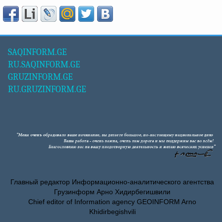
SAQINFORM.GE
RU.SAQINFORM.GE
GRUZINFORM.GE
RU.GRUZINFORM.GE
Главный редактор Информационно-аналитического агентства
Грузинформ Арно Хидирбегишвили
Chief editor of Information agency GEOINFORM Arno
Khidirbegishvili