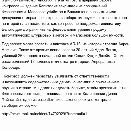
и дипломатических миссиях. Из-за ЧП была прервана работа
конгресса — здание Капитолия закрывали из соображений
безопасности. Массовое убийство в Вашингтоне вновь оживило
дискуссию о мерах по контролю за оборотом оружия, которая отошла
на второй план после того, как конгресс не поддержал инициативу
Белого дома ограничить на федеральном уровне продажу
автоматических штурмовых винтовок и магазинов большой емкости.
Под запрет могла попасть и винтовка AR-15, из которой стрелял Аарон
Алексис. Такое же оружие использовали 20-летний Адам Ланза,
убивший 26 человек в начальной школе Сэнди Хук, и Джеймс Холмс,
расстрелявший 12 человек в кинотеатре в городе Аврора, штат
Колорадо.
«Конгресс должен перестать увиливать от ответственности
и возобновить содержательные дебаты о насилии с применением
оружия в стране. Мы должны сделать больше, чтобы прекратить эти
бесконечные потери», — заявила сенатор от Калифорнии Диана
Файнстайн, один из разработчиков законопроекта о контроле
за оборотом оружия.
http://news.mail.ru/incident/14792929/?frommail=1