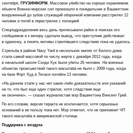
сентября,
ГРУЗИНФОРМ.
Массовое убийство на хорошо охраняемом
объекте Военно-морских сил произошло в понедельник в Вашингтоне:
вооруженный до зубов служащий оборонной компании расстрелял 12
человек и погиб в перестрелке с полицией
Спецподразделения весь день прочесывали район в поисках его
сообщников и к вечеру сделали вывод, что преступник действовал
в одиночку, а понять мотивы стрелявшего следствию пока не удалось.
Стрельба в районе Navy Yard в нескольких милях от Белого дома
стала самой массовой по числу жертв с декабря 2012 года, когда
в начальной школе Сэнди Хук были убиты 26 человек. На военных
объектах происшествий такого масштаба не было с 2009 года, когда
на базе Форт Худ в Техасе погибли 13 человек.
«На данном этапе у нас нет каких-либо доказательств или указаний
на то, что был еще один стрелок, хотя следствие еще
не окончено», — сказал журналистам мэр Вашингтона Винсент Грей.
По его словам, версия теракта не исключается, хотя серьезных
оснований в ее пользу пока нет. Мэр отметил, что не припомнит ЧП
такого масштаба в американской столице.
Поддержка с воздуха