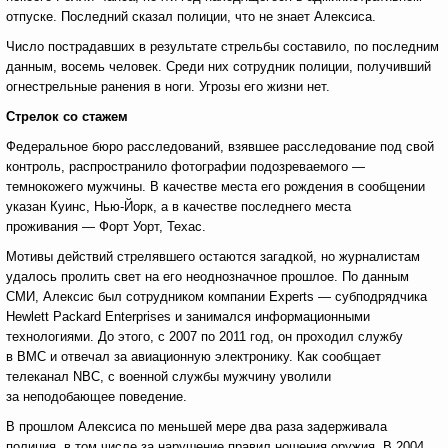
отпуске. Последний сказал полиции, что не знает Алексиса.
Число пострадавших в результате стрельбы составило, по последним
данным, восемь человек. Среди них сотрудник полиции, получивший
огнестрельные ранения в ноги. Угрозы его жизни нет.
Стрелок со стажем
Федеральное бюро расследований, взявшее расследование под свой
контроль, распространило фотографии подозреваемого —
темнокожего мужчины. В качестве места его рождения в сообщении
указан Куинс, Нью-Йорк, а в качестве последнего места
проживания — Форт Уорт, Техас.
Мотивы действий стрелявшего остаются загадкой, но журналистам
удалось пролить свет на его неоднозначное прошлое. По данным
СМИ, Алексис был сотрудником компании Experts — субподрядчика
Hewlett Packard Enterprises и занимался информационными
технологиями. До этого, с 2007 по 2011 год, он проходил службу
в ВМС и отвечал за авиационную электронику. Как сообщает
телеканал NBC, с военной службы мужчину уволили
за неподобающее поведение.
В прошлом Алексиса по меньшей мере два раза задерживала
полиция, в том числе за нарушение правил ношения оружия. В 2004