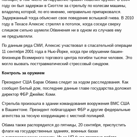
году он был задержан в Сиэттле за стрельбу по колесам машины,
владелец которой, по его мнению, неправильно припарковался.
Задержанный тогда объяснил свое поведение вспышкой гнева. В 2010
году в Техасе Алексис стрелял в потолок, когда соседи сверху
слишком сильно шумели.Обвинения ни в одном из случаев ему
не предъявляли.
По данным ряда СМИ, Алексис участвовал в спасательной операции
11 сентября 2001 года в Нью-Йорке, когда при обрушении башен-
близнецов Всемирного торгового центра погибли тысячи человек. Это
могло вызвать посттравматический стрессовый синдром.
Контроль за оружием
Президент США Барак Обама следит за ходом расследования. Как
сообщил Белый дом, последние данные главе государства доложил
директор ФБР Джеймс Коми.
Стрельба произошла в здании командования вооружения ВМС США
в Вашингтоне. Президент поблагодарил ФБР и другие федеральные
агентства за тесную координацию с местной полицией.
Обама также распорядился до пятницы, 20 сентября, приспустить
флаги на государственных зданиях, военных базах