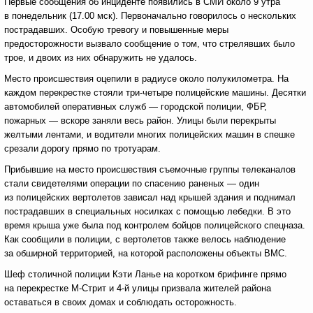
Первые сообщения об инциденте появились в СМИ около 9 утра
в понедельник (17.00 мск). Первоначально говорилось о нескольких
пострадавших. Особую тревогу и повышенные меры
предосторожности вызвало сообщение о том, что стрелявших было
трое, и двоих из них обнаружить не удалось.
Место происшествия оцепили в радиусе около полукилометра. На
каждом перекрестке стояли три-четыре полицейские машины. Десятки
автомобилей оперативных служб — городской полиции, ФБР,
пожарных — вскоре заняли весь район. Улицы были перекрыты
желтыми лентами, и водители многих полицейских машин в спешке
срезали дорогу прямо по тротуарам.
Прибывшие на место происшествия съемочные группы телеканалов
стали свидетелями операции по спасению раненых — один
из полицейских вертолетов зависал над крышей здания и поднимал
пострадавших в специальных носилках с помощью лебедки. В это
время крыша уже была под контролем бойцов полицейского спецназа.
Как сообщили в полиции, с вертолетов также велось наблюдение
за обширной территорией, на которой расположены объекты ВМС.
Шеф столичной полиции Кэти Ланье на коротком брифинге прямо
на перекрестке М-Стрит и 4-й улицы призвала жителей района
оставаться в своих домах и соблюдать осторожность.