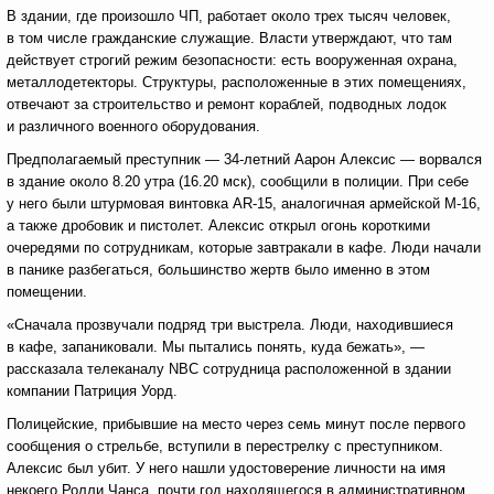
В здании, где произошло ЧП, работает около трех тысяч человек,
в том числе гражданские служащие. Власти утверждают, что там
действует строгий режим безопасности: есть вооруженная охрана,
металлодетекторы. Структуры, расположенные в этих помещениях,
отвечают за строительство и ремонт кораблей, подводных лодок
и различного военного оборудования.
Предполагаемый преступник — 34-летний Аарон Алексис — ворвался
в здание около 8.20 утра (16.20 мск), сообщили в полиции. При себе
у него были штурмовая винтовка AR-15, аналогичная армейской M-16,
а также дробовик и пистолет. Алексис открыл огонь короткими
очередями по сотрудникам, которые завтракали в кафе. Люди начали
в панике разбегаться, большинство жертв было именно в этом
помещении.
«Сначала прозвучали подряд три выстрела. Люди, находившиеся
в кафе, запаниковали. Мы пытались понять, куда бежать», —
рассказала телеканалу NBC сотрудница расположенной в здании
компании Патриция Уорд.
Полицейские, прибывшие на место через семь минут после первого
сообщения о стрельбе, вступили в перестрелку с преступником.
Алексис был убит. У него нашли удостоверение личности на имя
некоего Ролли Чанса, почти год находящегося в административном