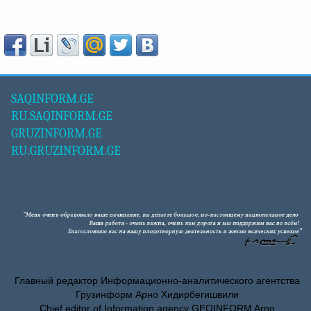
SAQINFORM.GE
RU.SAQINFORM.GE
GRUZINFORM.GE
RU.GRUZINFORM.GE
Главный редактор Информационно-аналитического агентства
Грузинформ Арно Хидирбегишвили
Chief editor of Information agency GEOINFORM Arno