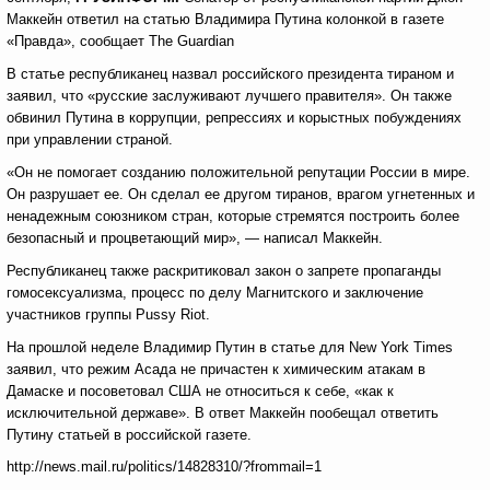
Маккейн ответил на статью Владимира Путина колонкой в газете
«Правда», сообщает The Guardian
В статье республиканец назвал российского президента тираном и
заявил, что «русские заслуживают лучшего правителя». Он также
обвинил Путина в коррупции, репрессиях и корыстных побуждениях
при управлении страной.
«Он не помогает созданию положительной репутации России в мире.
Он разрушает ее. Он сделал ее другом тиранов, врагом угнетенных и
ненадежным союзником стран, которые стремятся построить более
безопасный и процветающий мир», — написал Маккейн.
Республиканец также раскритиковал закон о запрете пропаганды
гомосексуализма, процесс по делу Магнитского и заключение
участников группы Pussy Riot.
На прошлой неделе Владимир Путин в статье для New York Times
заявил, что режим Асада не причастен к химическим атакам в
Дамаске и посоветовал США не относиться к себе, «как к
исключительной державе». В ответ Маккейн пообещал ответить
Путину статьей в российской газете.
http://news.mail.ru/politics/14828310/?frommail=1