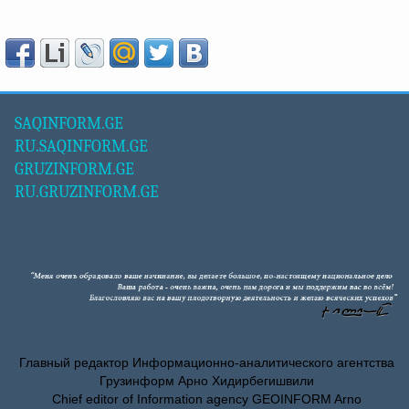
SAQINFORM.GE
RU.SAQINFORM.GE
GRUZINFORM.GE
RU.GRUZINFORM.GE
Главный редактор Информационно-аналитического агентства
Грузинформ Арно Хидирбегишвили
Chief editor of Information agency GEOINFORM Arno