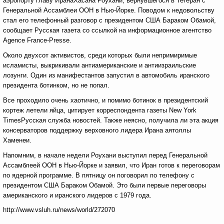
аэропорту главу ИранаХасана Роухани, вернувшегося в Тегеран с
Генеральной Ассамблеи ООН в Нью-Йорке. Поводом к недовольству
стал его телефонный разговор с президентом США Бараком Обамой,
сообщает Русская газета со ссылкой на информационное агентство
Agence France-Presse.
Около двухсот активистов, среди которых были непримиримые
исламисты, выкрикивали антиамериканские и антиизраильские
лозунги. Один из манифестантов запустил в автомобиль иранского
президента ботинком, но не попал.
Все проходило очень хаотично, и помимо ботинок в президентский
кортеж летели яйца, цитирует корреспондента газеты New York
TimesРусская служба новостей. Также неясно, получила ли эта акция
консерваторов поддержку верховного лидера Ирана аятоллы
Хаменеи.
Напомним, в начале недели Роухани выступил перед Генеральной
Ассамблеей ООН в Нью-Йорке и заявил, что Иран готов к переговорам
по ядерной программе. В пятницу он поговорил по телефону с
президентом США Бараком Обамой. Это были первые переговоры
американского и иранского лидеров с 1979 года.
http://www.vsluh.ru/news/world/272070