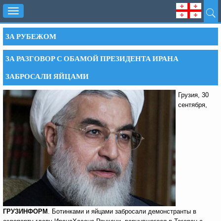
Toggle
navigation
ЗА РУБЕЖОМ
ЗА РАЗГОВОР С ОБАМОЙ ПРЕЗИДЕНТА ИРАНА
ЗАБРОСАЛИ ЯЙЦАМИ
Грузия, 30
сентября,
ГРУЗИНФОРМ
. Ботинками и яйцами забросали демонстранты в