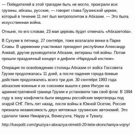
— Победителей в этой трагедии быть не могло, проиграли все:
грузины, абхазы, русские, — говорит глава Грузинской церкви,
который в течение 11 лет был митрополитом в Абхазии. — Это была
искусственная война.
Отныне, по его словам, 23 мая церковь будет отмечать «Абхазетоба».
В Сухуме в пятницу, 27 сентября, тоже возлагали венки в Парке
Славы. В церемонии участвовал президент республики Александр
Анкваб, другие руководители Абхазии, ветераны той войны. Потом
прошли праздничный концерт и дефиле «Народный костюм».
Операция по освобождению столицы Абхазии от войск Госсовета
Грузии продолжалась 11 дней, а после падения города боевые
действия продолжались всего три дня. 30 сентября 1993 года
абхазские военные и их союзники вышли к реке Ингури на
административной границе Грузии и установили там свой флаг. В 1994
году в зону конфликта были введены российские миротворцы под
эгидой СНГ. Пять лет назад, после войны в Южной Осетии, Россия
признала независимость двух мятежных грузинских автономий. Это
сделали также Никарагуа, Венесуэла, Науру и Тувалу.
http://kavpolit.com/gruziya-i-abxaziya-otmetili-20-letie-okonchaniya-vojny/