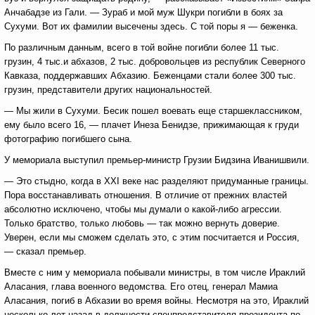
Анчабадзе из Гали. — Зураб и мой муж Шукри погибли в боях за
Сухуми. Вот их фамилии высечены здесь. С той поры я — беженка.
По различным данным, всего в той войне погибли более 11 тыс.
грузин, 4 тыс.и абхазов, 2 тыс. добровольцев из республик Северного
Кавказа, поддержавших Абхазию. Беженцами стали более 300 тыс.
грузин, представители других национальностей.
— Мы жили в Сухуми. Бесик пошел воевать еще старшеклассником,
ему было всего 16, — плачет Инеза Бенидзе, прижимающая к груди
фотографию погибшего сына.
У мемориала выступил премьер-министр Грузии Бидзина Иванишвили.
— Это стыдно, когда в XXI веке нас разделяют придуманные границы.
Пора восстанавливать отношения. В отличие от прежних властей
абсолютно исключено, чтобы мы думали о какой-либо агрессии.
Только братство, только любовь — так можно вернуть доверие.
Уверен, если мы сможем сделать это, с этим посчитается и Россия,
— сказал премьер.
Вместе с ним у мемориала побывали министры, в том числе Ираклий
Аласания, глава военного ведомства. Его отец, генерал Мамиа
Аласания, погиб в Абхазии во время войны. Несмотря на это, Ираклий
несколько лет назад в должности спецпредставителя президента по