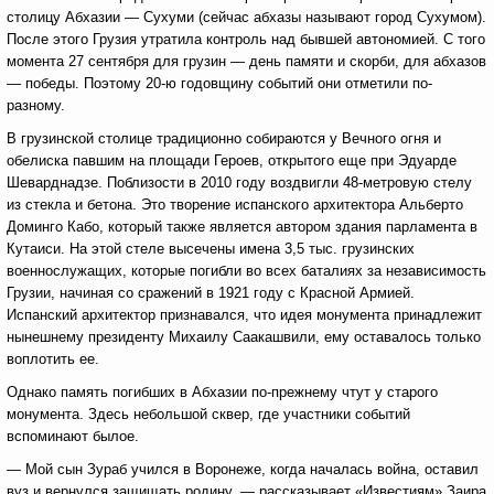
столицу Абхазии — Сухуми (сейчас абхазы называют город Сухумом).
После этого Грузия утратила контроль над бывшей автономией. С того
момента 27 сентября для грузин — день памяти и скорби, для абхазов
— победы. Поэтому 20-ю годовщину событий они отметили по-
разному.
В грузинской столице традиционно собираются у Вечного огня и
обелиска павшим на площади Героев, открытого еще при Эдуарде
Шеварднадзе. Поблизости в 2010 году воздвигли 48-метровую стелу
из стекла и бетона. Это творение испанского архитектора Альберто
Доминго Кабо, который также является автором здания парламента в
Кутаиси. На этой стеле высечены имена 3,5 тыс. грузинских
военнослужащих, которые погибли во всех баталиях за независимость
Грузии, начиная со сражений в 1921 году с Красной Армией.
Испанский архитектор признавался, что идея монумента принадлежит
нынешнему президенту Михаилу Саакашвили, ему оставалось только
воплотить ее.
Однако память погибших в Абхазии по-прежнему чтут у старого
монумента. Здесь небольшой сквер, где участники событий
вспоминают былое.
— Мой сын Зураб учился в Воронеже, когда началась война, оставил
вуз и вернулся защищать родину, — рассказывает «Известиям» Заира