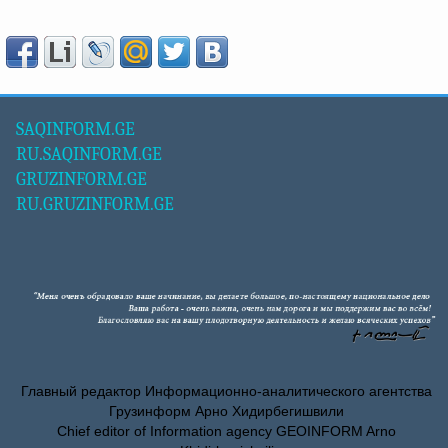
SAQINFORM.GE
RU.SAQINFORM.GE
GRUZINFORM.GE
RU.GRUZINFORM.GE
Главный редактор Информационно-аналитического агентства
Грузинформ Арно Хидирбегишвили
Chief editor of Information agency GEOINFORM Arno