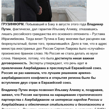
ГРУЗИНФОРМ.
Побывавший в Баку в августе этого года
Владимир
Путин
, фактически, дал гарантии Ильхаму Алиеву, отказавшись
лишать российского гражданства его основного оппонента – Рустама
Ибрагимбекова. Тогда визит Путина в Баку многими был расценен как
безрезультатный, более того, провалившийся. Дело в том, что в адрес
министра иностранных дел России Сергея Лаврова было «случайно»
произнесено бранное слово. Но Россия не стала делать из мухи
слона. Наверное, потому, что была
достигнута некая важная
договоренность
. Эксперты утверждают, что речь идет
о
привлечении Азербайджана в пресловутый Евразийский союз.
Россия не раз намекала, что лучшим решением армяно-
азербайджанского конфликта и открытия региона было бы
вступление двух стран в Евразийский союз.
Владимир Путин вчера позвонил Ильхаму Алиеву и, поздравив,
заявил, что Россия настроена на наращивание стратегического
партнерства с Азербайджаном
«в интересах народов России и
Азербайджана и обеспечения стабильности и безопасности в