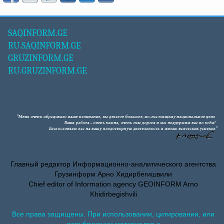
SAQINFORM.GE
RU.SAQINFORM.GE
GRUZINFORM.GE
RU.GRUZINFORM.GE
Главный редактор Информационно-аналитического агентства
Грузинформ Арно Хидирбегишвили
Chief editor of Information agency GEOINFORM Arno
Khidirbegishvili
Все права защищены. При использовании, цитировании, или
републикации материалов с