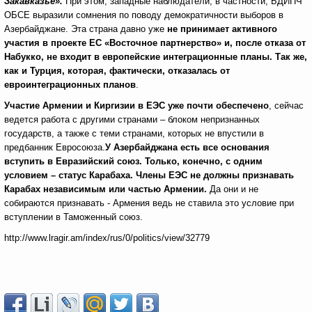
Закавказье».
При этом, западные наблюдатели, в частности, БДИПЧ
ОБСЕ выразили сомнения по поводу демократичности выборов в
Азербайджане. Эта страна давно уже
не принимает активного
участия в проекте ЕС «Восточное партнерство» и, после отказа от
Набукко, не входит в европейские интеграционные планы. Так же,
как и Турция, которая, фактически, отказалась от
евроинтеграционных планов
.
Участие Армении и Киргизии в ЕЭС уже почти обеспечено
, сейчас
ведется работа с другими странами – блоком непризнанных
государств, а также с теми странами, которых не впустили в
предбанник Евросоюза.
У Азербайджана есть все основания
вступить в Евразийский союз. Только, конечно, с одним
условием – статус Карабаха. Члены ЕЭС не должны признавать
Карабах независимым или частью Армении.
Да они и не
собираются признавать - Армения ведь не ставила это условие при
вступлении в Таможенный союз.
http://www.lragir.am/index/rus/0/politics/view/32779