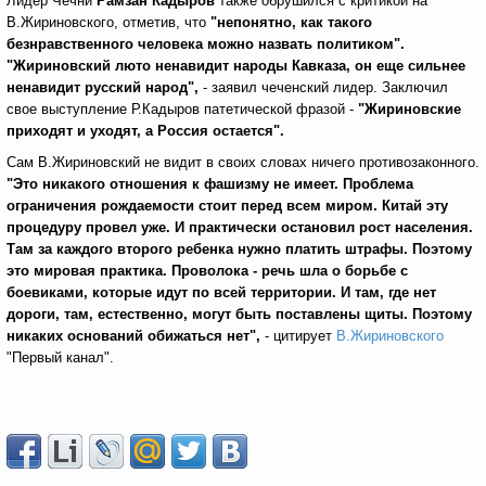
Лидер Чечни
Рамзан Кадыров
также обрушился с критикой на
В.Жириновского, отметив, что
"непонятно, как такого
безнравственного человека можно назвать политиком".
"Жириновский люто ненавидит народы Кавказа, он еще сильнее
ненавидит русский народ",
- заявил чеченский лидер. Заключил
свое выступление Р.Кадыров патетической фразой -
"Жириновские
приходят и уходят, а Россия остается".
Сам В.Жириновский не видит в своих словах ничего противозаконного.
"Это никакого отношения к фашизму не имеет. Проблема
ограничения рождаемости стоит перед всем миром. Китай эту
процедуру провел уже. И практически остановил рост населения.
Там за каждого второго ребенка нужно платить штрафы. Поэтому
это мировая практика. Проволока - речь шла о борьбе с
боевиками, которые идут по всей территории. И там, где нет
дороги, там, естественно, могут быть поставлены щиты. Поэтому
никаких оснований обижаться нет",
- цитирует
В.Жириновского
"Первый канал".