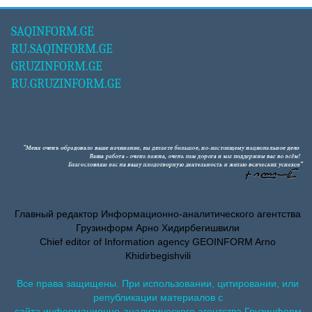
SAQINFORM.GE
RU.SAQINFORM.GE
GRUZINFORM.GE
RU.GRUZINFORM.GE
Главный редактор Информационно-аналитического агентства
Грузинформ Арно Хидирбегишвили
Chief editor of Information agency GEOINFORM Arno
Khidirbegishvili
Все права защищены. При использовании, цитировании, или
републикации материалов с
сайта информационно-аналитического агентства Грузинформ