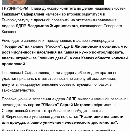
ГРУЗИНФОРМ
. Глава думского комитета по делам национальностей
Гаджимет Сафаралиев
намерен во вторник обратиться в
Генпрокуратуру с просьбой проверить на экстремизм заявления
лидера ЛДПР
Владимира Жириновского
, касающиеся Северного
Кавказа.
Речь идет о заявлениях, прозвучавших в эфире телепередачи
"Поединок" на канале "Россия", где В.Жириновский объявил, что
рост численности населения на Кавказе нужно контролировать,
ввести штрафы за "лишних детей", а сам Кавказ обнести колючей
проволокой.
По словам Г.Сафаралиева, если лидера либерал-демократов не
удастся привлечь к ответственности по закону об экстремизме,
депутаты инициируют внесение соответствующих поправок в
законодательство.
Провокационные заявления лидера ЛДПР вызвали большой резонанс:
председатель партии
"Яблоко"
Сергей Митрохин
обратился в
Следственный комитет с требованием возбудить против
В.Жириновского уголовное дело по статье
"Разжигание ненависти
или вражды, а равно унижение человеческого достоинства".