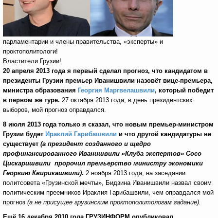
парламентарии и члены правительства, «эксперты» и
проктополитологи!
Властители Грузии!
20 апреля 2013 года я первый сделал прогноз, что кандидатом в
президенты Грузии премьер Иванишвили назовёт вице-премьера,
министра образования
Георгия Маргвелашвили
, который победит
в первом же туре.
27 октября 2013 года, в день президентских
выборов, мой прогноз оправдался.
8 июля 2013 года только я сказал, что новым премьер-министром
Грузии будет
Ираклий Гарибашвили
и что другой кандидатуры не
существует
(а президент созданного и щедро
профинансированного Иванишвили «Клуба экспертов» Сосо
Цискаришвили пророчил премьерство министру экономики
Георгию Квирикашвили).
2 ноября 2013 года, на заседании
политсовета «Грузинской мечты», Бидзина Иванишвили назвал своим
политическим преемников Ираклия Гарибашвили, чем оправдался мой
прогноз
(а не присущее грузинским проктополитологам гадание).
Ещё 16 декабря 2010 года ГРУЗИНФОРМ опубликовал