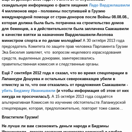
скандальную информацию о факте хищения
Ладо Вардзелашвили
4 миллионов евро - половины поступившей в Грузию
международной помощи от стран-доноров после Войны 08.08.08.,
которая должна была быть потрачена на строительство домов
для беженцев, а в действительности была заплачена Саакашвили
в качестве взятки за назначение Вардзелашвили-Акопова
министром спорта и по делам молодёжи!
А 30 октября 2013 года
председатель Комитета по защите прав человека Парламента Грузии
Эка Беселия заявляет, что вопросом нецелевого израсходования
средств, выделенных донорами, заинтересовались
правительственная комиссия и следственные органы.
Ещё 7 сентября 2012 года я сказал, что во время спецоперации в
Лапанкури Дошуева и остальных северокавказцев убили в
отместку за то, что они отказались от предложения Саакашвили -
убить Бидзину Иванишвили
(и чтобы информация об этом от них
никуда не просочилась!).
А 15 октября 2013 года создаётся
альтернативная Комиссия по изучению обстоятельств Лапанкурской
спецоперации, которая, предположительно, повторит тоже самое…
Властители Грузии!
Не лучше ли вам сэкономить деньги народа и Бидзины
Иванишвили - вместо создания множества комиссий и клубов,