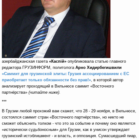
азербайджанская газета
«Касп
i
й»
опубликовала статью главного
редактора ГРУЗИНФОРМ, политолога
Арно Хидирбегишвили
«Саммит для грузинской элиты: Грузия ассоциированием с ЕС
приобретает только обязанности без прав!»
,
в которой автор
анализирует проходящий в Вильнюсе саммит «Восточного
партнёрства»
(читайте ниже).
***
В Грузии любой прохожий вам скажет, что 28 - 29 ноября, в Вильнюсе,
состоялся саммит стран «Восточного партнёрства», но никто не
сможет объяснить толком - что это за событие и почему оно является
«исторически судьбоносным» для Грузии, как в унисон утверждает
грузинский истэблишмент - и власть, и оппозиция. Сумасшедший пиар,