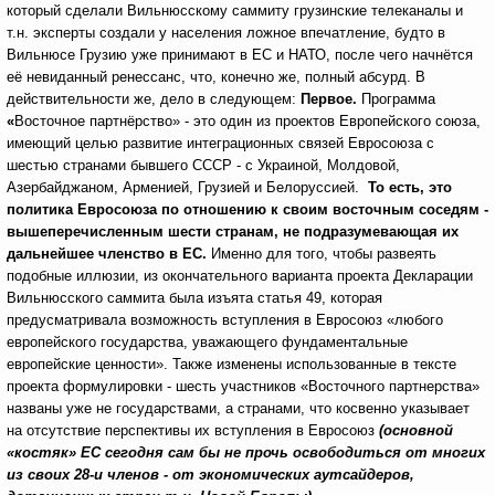
который сделали Вильнюсскому саммиту грузинские телеканалы и
т.н. эксперты создали у населения ложное впечатление, будто в
Вильнюсе Грузию уже принимают в ЕС и НАТО, после чего начнётся
её невиданный ренессанс, что, конечно же, полный абсурд. В
действительности же, дело в следующем:
Первое.
Программа
«
Восточное партнёрство» - это один из проектов Европейского союза,
имеющий целью развитие интеграционных связей Евросоюза с
шестью странами бывшего СССР - с Украиной, Молдовой,
Азербайджаном, Арменией, Грузией и Белоруссией.
То есть, это
политика Евросоюза по отношению к своим восточным соседям -
вышеперечисленным шести странам, не подразумевающая их
дальнейшее членство в ЕС.
Именно для того, чтобы развеять
подобные иллюзии, из окончательного варианта проекта Декларации
Вильнюсского саммита была изъята статья 49, которая
предусматривала возможность вступления в Евросоюз «любого
европейского государства, уважающего фундаментальные
европейские ценности». Также изменены использованные в тексте
проекта формулировки - шесть участников «Восточного партнерства»
названы уже не государствами, а странами, что косвенно указывает
на отсутствие перспективы их вступления в Евросоюз
(основной
«костяк» ЕС сегодня сам бы не прочь освободиться от многих
из своих 28-и членов - от экономических аутсайдеров,