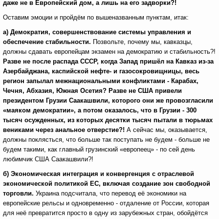
даже не в Европейский дом, а лишь на его задворки?!
Оставим эмоции и пройдём по вышеназванным пунктам, итак:
а) Демократия, совершенствование системы управления и
обеспечение стабильности.
Позвольте, почему мы, кавказцы,
должны сдавать европейцам экзамен на демократию и стабильность?!
Разве не после распада СССР, когда Запад пришёл на Кавказ из-за
Азербайджана, каспийской нефте- и газосокровищницы, весь
регион запылал межнациональными конфликтами - Карабах,
Чечня, Абхазия, Южная Осетия? Разве не США привели
президентом Грузии Саакашвили, которого они же провозгласили
«маяком демократии», а потом оказалось, что в Грузии - 300
тысяч осужденных, из которых десятки тысяч пытали в тюрьмах
вениками через анальное отверстие?!
А сейчас мы, оказывается,
должны поклясться, что больше так поступать не будем - больше не
будем такими, как главный грузинский «европеец» - по сей день
любимчик США Саакашвили?!
б) Экономическая интеграция и конвергенция с отраслевой
экономической политикой ЕС, включая создание зон свободной
торговли.
Украина подсчитала, что перевод её экономики на
европейские рельсы и одновременно - отдаление от России, которая
для неё превратится просто в одну из зарубежных стран, обойдётся