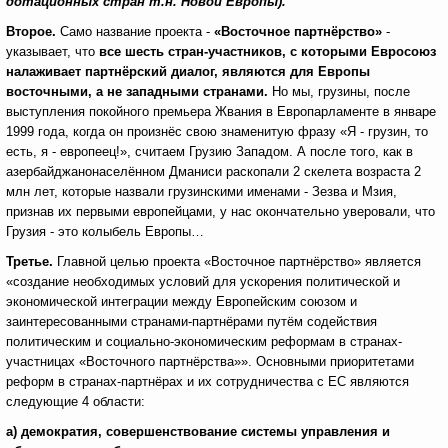
дотационных стран т.н. Новой Европы).
Второе.
Само название проекта -
«Восточное партнёрство»
-
указывает, что
все шесть стран-участников, с которыми Евросоюз
налаживает партнёрский диалог, являются для Европы
восточными, а не западными странами.
Но мы, грузины, после
выступления покойного премьера Жвания в Европарламенте в январе
1999 года, когда он произнёс свою знаменитую фразу «Я - грузин, то
есть, я - европеец!», считаем Грузию Западом. А после того, как в
азербайджанонаселённом Дманиси раскопали 2 скелета возраста 2
млн лет, которые назвали грузинскими именами - Зезва и Мзия,
признав их первыми европейцами, у нас окончательно уверовали, что
Грузия - это колыбель Европы…
Третье.
Главной целью проекта «Восточное партнёрство» является
«создание необходимых условий для ускорения политической и
экономической интеграции между Европейским союзом и
заинтересованными странами-партнёрами путём содействия
политическим и социально-экономическим реформам в странах-
участницах «Восточного партнёрства»». Основными приоритетами
реформ в странах-партнёрах и их сотрудничества с ЕС являются
следующие 4 области:
а) демократия, совершенствование системы управления и