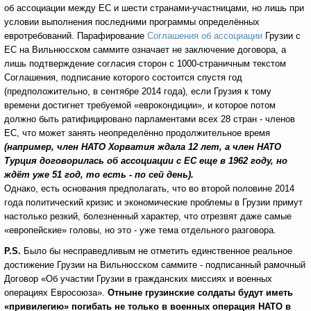
об ассоциации между ЕС и шести странами-участницами, но лишь при
условии выполнения последними программы определённых
евротребований. Парафирование
Соглашения об ассоциации
Грузии с
ЕС на Вильнюсском саммите означает не заключение договора, а
лишь подтверждение согласия сторон с 1000-страничным текстом
Соглашения, подписание которого состоится спустя год
(предположительно, в сентябре 2014 года), если Грузия к тому
времени достигнет требуемой «еврокондиции», и которое потом
должно быть ратифицировано парламентами всех 28 стран - членов
ЕС, что может занять неопределённо продолжительное время
(например, член НАТО Хорватия ждала 12 лет, а член НАТО
Турция договорилась об ассоциации с ЕС еще в 1962 году, но
ждёт уже 51 год, то есть - по сей день).
Однако, есть основания предполагать, что во второй половине 2014
года политический кризис и экономические проблемы в Грузии примут
настолько резкий, болезненный характер, что отрезвят даже самые
«европейские» головы, но это - уже тема отдельного разговора.
P
.
S
.
Было бы несправедливым не отметить единственное реальное
достижение Грузии на Вильнюсском саммите - подписанный рамочный
Договор «Об участии Грузии в гражданских миссиях и военных
операциях Евросоюза».
Отныне грузинские солдаты будут иметь
«привилегию» погибать не только в военных операция НАТО в