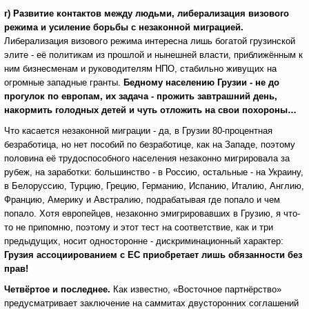
г) Развитие контактов между людьми, либерализация визового
режима и усиление борьбы с незаконной миграцией.
Либерализация визового режима интересна лишь богатой грузинской
элите - её политикам из прошлой и нынешней власти, приближённым к
ним бизнесменам и руководителям НПО, стабильно живущих на
огромные западные гранты.
Бедному населению Грузии - не до
прогулок по европам, их задача - прожить завтрашний день,
накормить голодных детей и чуть отложить на свои похороны…
Что касается незаконной миграции - да, в Грузии 80-процентная
безработица, но нет пособий по безработице, как на Западе, поэтому
половина её трудоспособного населения незаконно мигрировала за
рубеж, на заработки: большинство - в Россию, остальные - на Украину,
в Белоруссию, Турцию, Грецию, Германию, Испанию, Италию, Англию,
Францию, Америку и Австралию, подрабатывая где попало и чем
попало. Хотя европейцев, незаконно эмигрировавших в Грузию, я что-
то не припомню, поэтому и этот тест на соответствие, как и три
предыдущих, носит односторонне - дискриминационный характер:
Грузия ассоциированием с ЕС приобретает лишь обязанности без
прав!
Четвёртое и последнее.
Как известно, «Восточное партнёрство»
предусматривает заключение на саммитах двусторонних соглашений