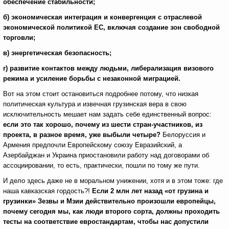
обеспечение стабильности;
б) экономическая интеграция и конвергенция с отраслевой
экономической политикой ЕС, включая создание зон свободной
торговли;
в) энергетическая безопасность;
г) развитие контактов между людьми, либерализация визового
режима и усиление борьбы с незаконной миграцией.
Вот на этом стоит остановиться подробнее потому, что низкая
политическая культура и извечная грузинская вера в свою
исключительность мешает нам задать себе единственный вопрос:
если это так хорошо, почему
из шести стран-участников, из
проекта, в разное время, уже выбыли четыре
?
Белоруссия и
Армения предпочли Европейскому союзу Евразийский, а
Азербайджан и Украина приостановили работу над договорами об
ассоциировании, то есть, практически, пошли по тому же пути.
И дело здесь даже не в моральном унижении, хотя и в этом тоже: где
наша кавказская гордость?!
Если 2 млн лет назад «от грузина и
грузинки» Зезвы и Мзии действительно произошли европейцы,
почему сегодня мы, как люди второго сорта, должны проходить
тесты на соответствие евростандартам, чтобы нас допустили