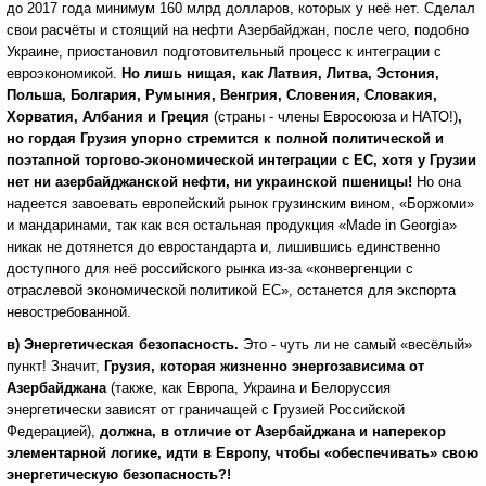
до 2017 года минимум 160 млрд долларов, которых у неё нет. Сделал
свои расчёты и стоящий на нефти Азербайджан, после чего, подобно
Украине, приостановил подготовительный процесс к интеграции с
евроэкономикой.
Но лишь нищая, как Латвия, Литва, Эстония,
Польша, Болгария, Румыния, Венгрия, Словения, Словакия,
Хорватия, Албания и Греция
(страны - члены Евросоюза и НАТО!)
,
но гордая Грузия упорно стремится к полной политической и
поэтапной торгово-экономической интеграции с ЕС, хотя у Грузии
нет ни азербайджанской нефти, ни украинской пшеницы!
Но она
надеется завоевать европейский рынок грузинским вином, «Боржоми»
и мандаринами, так как вся остальная продукция «Made in Georgia»
никак не дотянется до евростандарта и, лишившись единственно
доступного для неё российского рынка из-за «конвергенции с
отраслевой экономической политикой ЕС», останется для экспорта
невостребованной.
в) Энергетическая безопасность.
Это - чуть ли не самый «весёлый»
пункт! Значит,
Грузия, которая жизненно энергозависима от
Азербайджана
(также, как Европа, Украина и Белоруссия
энергетически зависят от граничащей с Грузией Российской
Федерацией),
должна, в отличие от Азербайджана и наперекор
элементарной логике, идти в Европу, чтобы «обеспечивать» свою
энергетическую безопасность?!