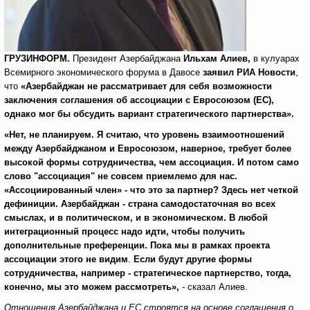
ГРУЗИНФОРМ.
Президент Азербайджана
Ильхам Алиев,
в кулуарах
Всемирного экономического форума в Давосе
заявил РИА Новости
,
что
«Азербайджан не рассматривает для себя возможности
заключения соглашения об ассоциации с Евросоюзом (ЕС),
однако мог бы обсудить вариант стратегического партнерства».
«Нет, не планируем. Я считаю, что уровень взаимоотношений
между Азербайджаном и Евросоюзом, наверное, требует более
высокой формы сотрудничества, чем ассоциация. И потом само
слово "ассоциация" не совсем приемлемо для нас.
«Ассоциированный член» - что это за партнер? Здесь нет четкой
дефиниции. Азербайджан - страна самодостаточная во всех
смыслах, и в политическом, и в экономическом. В любой
интеграционный процесс надо идти, чтобы получить
дополнительные преференции. Пока мы в рамках проекта
ассоциации этого не видим
.
Если будут другие формы
сотрудничества, например - стратегическое партнерство, тогда,
конечно, мы это можем рассмотреть»,
- сказал Алиев.
Отношения Азербайджана и ЕС строятся на основе соглашения о