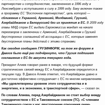
партнерстве и сотрудничестве, заключенного в 1996 году в
Люксембурге и вступившего в силу в 1999 году. Баку включен также
в программу ЕС "Восточное партнерство", цель которой —
сближение с Украиной, Арменией, Молдавией, Грузией,
Азербайджаном и Белоруссией без их принятия в ЕС.
В 2009 году
главы МИД стран ЕС выдали Еврокомиссии мандат на начало
переговоров о заключении с Арменией, Азербайджаном и Грузией
двусторонних соглашений об ассоциации с ЕС, которые заменят
двусторонние планы действий с этими странами.
Как сегодня сообщает ГРУЗИНФОРМ, на том же форуме в
Давосе было ещё раз подчёркнуто, что Грузия подпишет
соглашение с ЕС до августа текущего года.
Президент Алиев говорил ранее в январе, что будущий формат
стратегических связей между ЕС и Азербайджаном определится в
текущем году. В Давосе Алиев отметил, что Азербайджан давно и
достаточно эффективно сотрудничает с ЕС по многим направлениям.
«Мы удовлетворены уровнем этого сотрудничества и в
энергетике, и в экономике, в транспортной сфере»,
— сказал он.
По словам Алиева, перед Азербайджаном не стоит выбор между
сотрудничеством с ЕС и Таможенным союзом (ТС). «С членами
Таможенного союза у нас двусторонние отношения очень