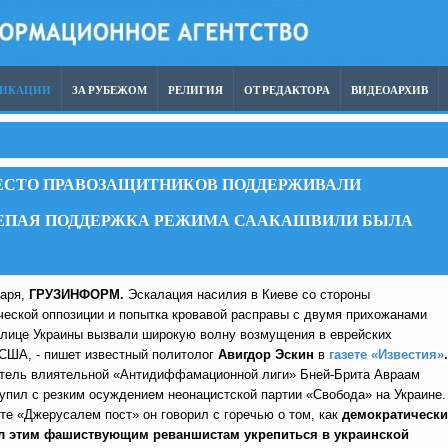
ЛИКАЦИИ
ЗА РУБЕЖОМ
РЕЛИГИЯ
ОТ РЕДАКТОРА
ВИДЕОАРХИВ
МЕСТО ПРАВОЗАЩИТНИКОВ ПОДДЕРЖИВАЛИ
ЛЕПАЯ ПОДДЕРЖКА РЕЖИМА СААКАШВИЛИ БЫЛА
варя,
ГРУЗИНФОРМ.
Эскалация насилия в Киеве со стороны
ческой оппозиции и попытка кровавой расправы с двумя прихожанами
толице Украины вызвали широкую волну возмущения в еврейских
 США, - пишет известный политолог
Авигдор Эскин
в
газете «Известия»
.
атель влиятельной «Антидиффамационной лиги» Бней-Брита Авраам
упил с резким осуждением неонацистской партии «Свобода» на Украине.
те «Джерусалем пост» он говорил с горечью о том, как
демократическ
л этим фашиствующим реваншистам укрепиться в украинской