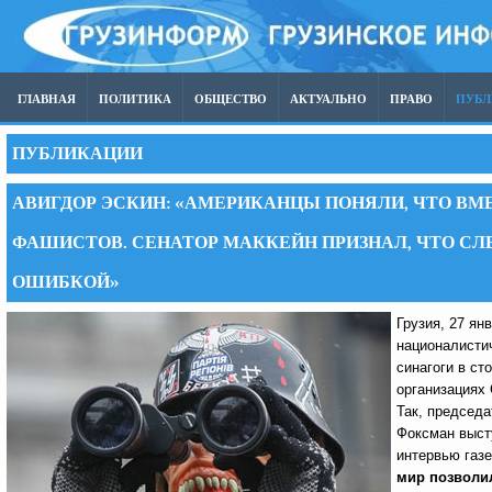
ГЛАВНАЯ
ПОЛИТИКА
ОБЩЕСТВО
АКТУАЛЬНО
ПРАВО
ПУБ
ПУБЛИКАЦИИ
АВИГДОР ЭСКИН: «АМЕРИКАНЦЫ ПОНЯЛИ, ЧТО В
ФАШИСТОВ. СЕНАТОР МАККЕЙН ПРИЗНАЛ, ЧТО С
ОШИБКОЙ»
Грузия, 27 ян
националисти
синагоги в с
организациях
Так, председ
Фоксман выст
интервью газе
мир позволи