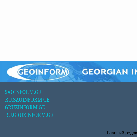
SAQINFORM.GE
RU.SAQINFORM.GE
GRUZINFORM.GE
RU.GRUZINFORM.GE
Главный редак