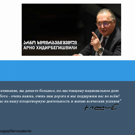
Хидирбегишвили