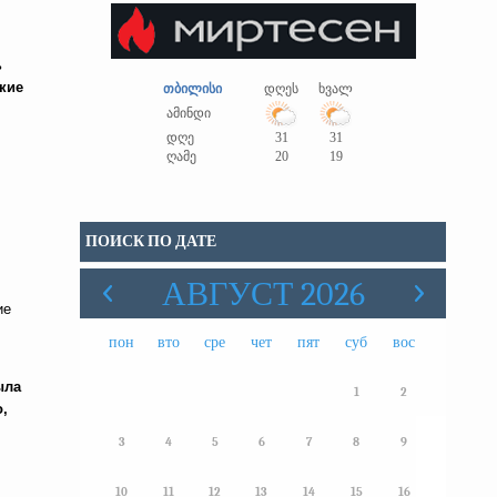
ь
кие
თბილისი
დღეს
ხვალ
ამინდი
დღე
31
31
ღამე
20
19
ПОИСК ПО ДАТЕ
АВГУСТ 2026
ие
пон
вто
сре
чет
пят
суб
вос
ыла
1
2
,
3
4
5
6
7
8
9
10
11
12
13
14
15
16