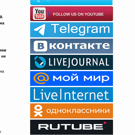
ША
на
ием
 не
на
,
к