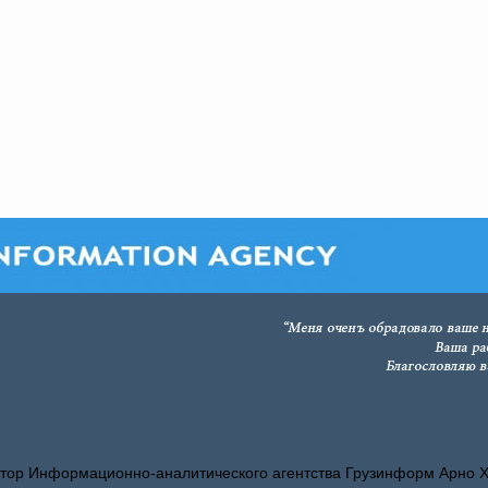
тор Информационно-аналитического агентства Грузинформ Арно 