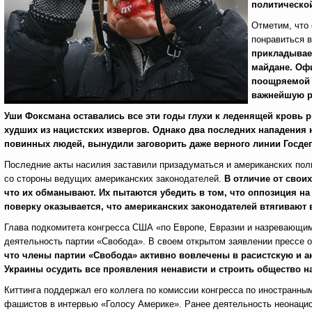
политической
Отметим, что 
понравиться 
прикладывает
майдане. Оф
поощряемой 
важнейшую р
Уши Фоксмана оставались все эти годы глухи к леденящей кровь
худших из нацистских извергов. Однако два последних нападения 
повинных людей, вынудили заговорить даже верного линии Госде
Последние акты насилия заставили призадуматься и американских пол
со стороны ведущих американских законодателей.
В отличие от свои
что их обманывают. Их пытаются убедить в том, что оппозиция на
поверку оказывается, что американских законодателей втягивают 
Глава подкомитета конгресса США «по Европе, Евразии и назревающи
деятельность партии «Свобода». В своем открытом заявлении прессе 
что члены партии «Свобода» активно вовлечены в расистскую и а
Украины осудить все проявления ненависти и строить общество н
Киттинга поддержал его коллега по комиссии конгресса по иностранны
фашистов в интервью «Голосу Америке». Ранее деятельность неонацис