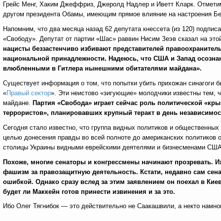
Грейс Менг, Хаким Джеффриз, Джеролд Надлер и Иветт Кларк. Отмет
другом президента Обамы, имеющим прямое влияние на настроения Бе
Напомним, что два месяца назад 62 депутата кнессета (из 120) подпи
«Свободу». Депутат от партии «Шас» раввин Нисим Зеэв сказал на это
нацисты беззастенчиво избивают представителей правоохранител
национальной принадлежности. Надеюсь, что США и Запад осозна
влюбленными в Гитлера нынешними обитателями майдана».
Существует информация о том, что попытки убить прихожан синагоги
«
Правый сектор
». Эти неистово «зигующие» молодчики известны тем,
майдане.
Партия «Свобода» играет сейчас роль политической «кры
террористов», планировавших крупный теракт в день независимост
Сегодня стало известно, что группа видных политиков и общественных
целью донесения правды во всей полноте до американских политиков 
столицы Украины видными еврейскими деятелями и бизнесменами США, 
Похоже, многие сенаторы и конгрессмены начинают прозревать. 
фашизм за правозащитную деятельность. Кстати, недавно сам сен
ошибкой. Однако сразу вслед за этим заявлением он поехал в Кие
будет ли Маккейн готов принести извинения и за это.
Ибо Олег Тягнибок — это действительно не Саакашвили, а некто намног