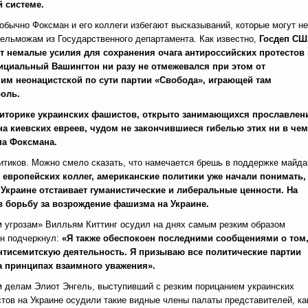
 системе.
обычно Фоксман и его коллеги избегают высказываний, которые могут не
вельможам из Государственного департамента. Как известно,
Госдеп С
 немалые усилия для сохранения очага антироссийских протестов 
ициальный Вашингтон ни разу не отмежевался при этом от
им неонацистской по сути партии «Свобода», играющей там
оль.
 риторике украинских фашистов, открыто занимающихся прославлен
на киевских евреев, чудом не закончившиеся гибелью этих ни в чем
па Фоксмана.
итиков. Можно смело сказать, что намечается брешь в поддержке майда
х европейских коллег, американские политики уже начали понимать,
 Украине отстаивает гуманистические и либеральные ценности. На
в борьбу за возрождение фашизма на Украине.
м угрозам» Вилльям Киттинг осудил на днях самым резким образом
он подчеркнул:
«Я также обеспокоен последними сообщениями о том
нтисемитскую деятельность. Я призываю все политические партии
а принципах взаимного уважения».
м делам Элиот Энгель, выступивший с резким порицанием украинских
тов на Украине осудили такие видные члены палаты представителей, ка