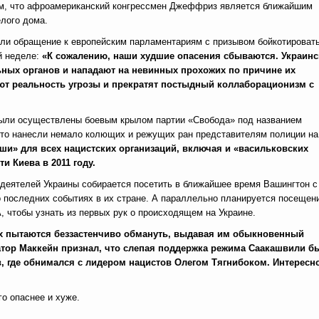
им, что афроамериканский конгрессмен Джеффриз является ближайшим
лого дома.
сали обращение к европейским парламентариям с призывом бойкотироват
й неделе:
«К сожалению, наши худшие опасения сбываются. Украинс
ьных органов и нападают на невинных прохожих по причине их
ют реальность угрозы и прекратят постыдный коллаборационизм с
 были осуществлены боевым крылом партии «Свобода» под названием
 что нанесли немало колющих и режущих ран представителям полиции на
ши» для всех нацистских организаций, включая и «васильковских
и Киева в 2011 году.
 деятелей Украины собирается посетить в ближайшее время Вашингтон с
о последних событиях в их стране. А параллельно планируется посещен
чтобы узнать из первых рук о происходящем на Украине.
Их пытаются беззастенчиво обмануть, выдавая им обыкновенный
атор Маккейн признал, что слепая поддержка режима Саакашвили б
в, где обнимался с лидером нацистов Олегом Тягнибоком. Интересно
о опаснее и хуже.